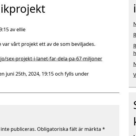
nikprojekt
N
:15 av ellie
R
r vårt projekt ett av de som beviljades.
R
h
/sex-projekt-i-lanet-far-dela-pa-67-miljoner
N
n juni 25th, 2024, 19:15 och fylls under
V
nte publiceras.
Obligatoriska fält är märkta
*