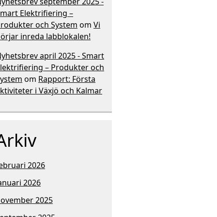
yhetsbrev september 2025 -
mart Elektrifiering –
rodukter och System
om
Vi
örjar inreda labblokalen!
yhetsbrev april 2025 - Smart
lektrifiering – Produkter och
System
om
Rapport: Första
ktiviteter i Växjö och Kalmar
Arkiv
ebruari 2026
anuari 2026
november 2025