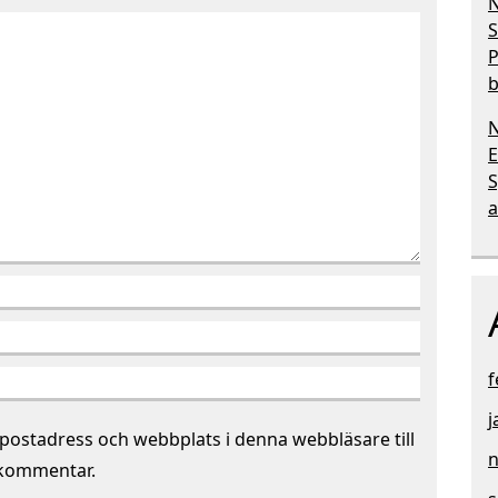
N
S
P
b
N
E
a
f
j
postadress och webbplats i denna webbläsare till
 kommentar.