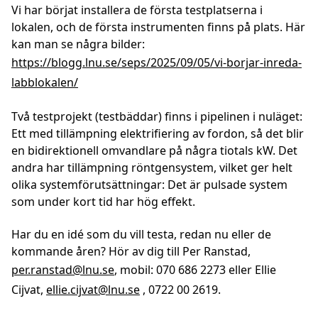
Vi har börjat installera de första testplatserna i
lokalen, och de första instrumenten finns på plats. Här
kan man se några bilder:
https://blogg.lnu.se/seps/2025/09/05/vi-borjar-inreda-
labblokalen/
Två testprojekt (testbäddar) finns i pipelinen i nuläget:
Ett med tillämpning elektrifiering av fordon, så det blir
en bidirektionell omvandlare på några tiotals kW. Det
andra har tillämpning röntgensystem, vilket ger helt
olika systemförutsättningar: Det är pulsade system
som under kort tid har hög effekt.
Har du en idé som du vill testa, redan nu eller de
kommande åren? Hör av dig till Per Ranstad,
per.ranstad@lnu.se
, mobil: 070 686 2273 eller Ellie
Cijvat,
ellie.cijvat@lnu.se
, 0722 00 2619.