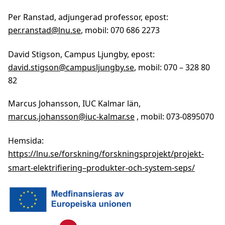
Per Ranstad, adjungerad professor, epost:
per.ranstad@lnu.se
, mobil: 070 686 2273
David Stigson, Campus Ljungby, epost:
david.stigson@campusljungby.se
, mobil: 070 – 328 80
82
Marcus Johansson, IUC Kalmar län,
marcus.johansson@iuc-kalmar.se
, mobil: 073-0895070
Hemsida:
https://lnu.se/forskning/forskningsprojekt/projekt-
smart-elektrifiering–produkter-och-system-seps/