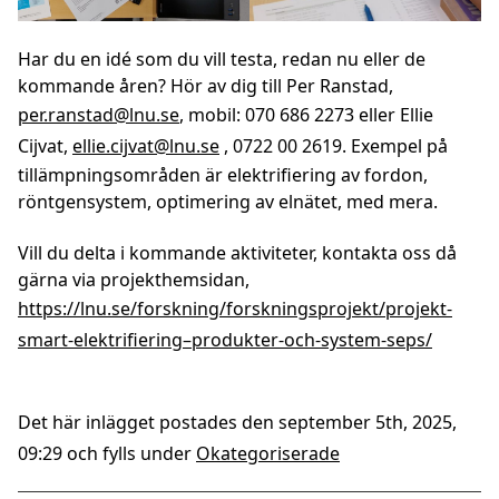
Har du en idé som du vill testa, redan nu eller de
kommande åren? Hör av dig till Per Ranstad,
per.ranstad@lnu.se
, mobil: 070 686 2273 eller Ellie
Cijvat,
ellie.cijvat@lnu.se
, 0722 00 2619. Exempel på
tillämpningsområden är elektrifiering av fordon,
röntgensystem, optimering av elnätet, med mera.
Vill du delta i kommande aktiviteter, kontakta oss då
gärna via projekthemsidan,
https://lnu.se/forskning/forskningsprojekt/projekt-
smart-elektrifiering–produkter-och-system-seps/
Det här inlägget postades den september 5th, 2025,
09:29 och fylls under
Okategoriserade