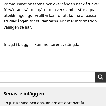
kommunikationsarena och övergången har gått över
förväntan. När det gäller den verksamhetsförlagda
utbildningen gör vi allt vi kan för att kunna anpassa
studiegången för studenterna. För mer information,
vänligen se
här
.
Inlagd i
blogg
|
Kommentarer avstängda
Sök
efter:
Senaste inläggen
En julhälsning och önskan om ett gott nytt år