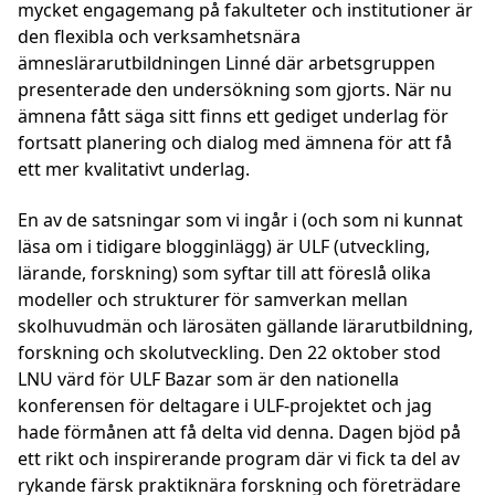
mycket engagemang på fakulteter och institutioner är
den flexibla och verksamhetsnära
ämneslärarutbildningen Linné där arbetsgruppen
presenterade den undersökning som gjorts. När nu
ämnena fått säga sitt finns ett gediget underlag för
fortsatt planering och dialog med ämnena för att få
ett mer kvalitativt underlag.
En av de satsningar som vi ingår i (och som ni kunnat
läsa om i tidigare blogginlägg) är ULF (utveckling,
lärande, forskning) som syftar till att föreslå olika
modeller och strukturer för samverkan mellan
skolhuvudmän och lärosäten gällande lärarutbildning,
forskning och skolutveckling. Den 22 oktober stod
LNU värd för ULF Bazar som är den nationella
konferensen för deltagare i ULF-projektet och jag
hade förmånen att få delta vid denna. Dagen bjöd på
ett rikt och inspirerande program där vi fick ta del av
rykande färsk praktiknära forskning och företrädare