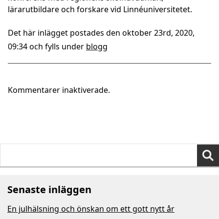
lärarutbildare och forskare vid Linnéuniversitetet.
Det här inlägget postades den oktober 23rd, 2020,
09:34 och fylls under
blogg
Kommentarer inaktiverade.
Sök
efter:
Senaste inläggen
En julhälsning och önskan om ett gott nytt år