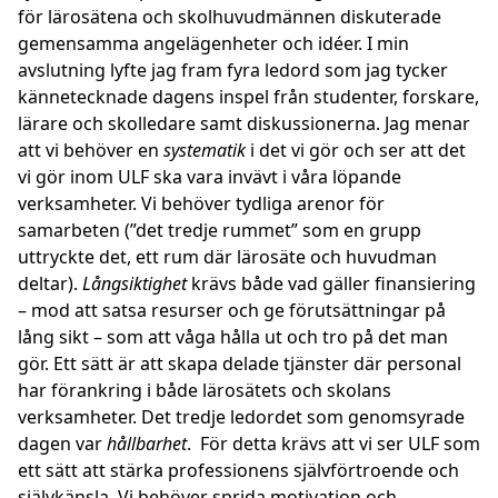
för lärosätena och skolhuvudmännen diskuterade
gemensamma angelägenheter och idéer. I min
avslutning lyfte jag fram fyra ledord som jag tycker
kännetecknade dagens inspel från studenter, forskare,
lärare och skolledare samt diskussionerna. Jag menar
att vi behöver en
systematik
i det vi gör och ser att det
vi gör inom ULF ska vara invävt i våra löpande
verksamheter. Vi behöver tydliga arenor för
samarbeten (”det tredje rummet” som en grupp
uttryckte det, ett rum där lärosäte och huvudman
deltar).
Långsiktighet
krävs både vad gäller finansiering
– mod att satsa resurser och ge förutsättningar på
lång sikt – som att våga hålla ut och tro på det man
gör. Ett sätt är att skapa delade tjänster där personal
har förankring i både lärosätets och skolans
verksamheter. Det tredje ledordet som genomsyrade
dagen var
hållbarhet
. För detta krävs att vi ser ULF som
ett sätt att stärka professionens självförtroende och
självkänsla. Vi behöver sprida motivation och