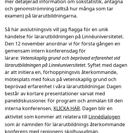
mer detaljerad information om sökstatistik, antagna
och genomströmning (alltså hur många som tar
examen) på lärarutbildningarna.
Så här avslutningsvis vill jag flagga för en unik
händelse för lärarutbildningen på Linnéuniversitetet.
Den 12 november anordnar vi för första gången en
gemensam intern konferensdag för
lärare:
Vetenskaplig grund och beprövad erfarenhet vid
lärarutbildningen på Linnéuniversitetet
. Syftet med dagen
är att initiera en, förhoppningsvis återkommande,
mötesplats med fokus på vetenskaplig grund och
beprövad erfarenhet i våra lärarutbildningar. Dagen
består av kortare presentationer varvat med
paneldiskussioner. För program och anmälan till den
interna konferensen,
KLICKA HÄR
. Dagen blir en
aktivitet som kommer att relatera till
Linnédialogen
som är nämnden för lärarutbildnings återkommande
konferens med regionens skolhuvudmän,