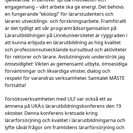
engagemang – vårt arbete ska ge energi. Det behövs
en fungerande ”ekologi” för lärarstudenters och
lärares utvecklings- och forskningsarbete. Framförallt
är det tydligt att vår programrådsorganisation på
Lärarutbildningen på Linnéuniversitetet är ryggraden i
att kunna erbjuda en lärarutbildning av hög kvalitet
och professionsutvecklande kursutbud och aktiviteter
för rektorer och lärare. Avslutningsvis underströk jag
ömsesidighet
: Vikten av gemensamt utbyte, ömsesidiga
förväntningar och likvärdiga vinster, dialog och
respekt för varandras verksamheter. Samtalet MÅSTE
fortsätta!
Försöksverksamheten med ULF var också ett av
ämnena på UKÄ:s lärarutbildningskonferens den 19
oktober. Denna konferens kretsade kring
lärarförsörjning och kvalitet i lärarutbildningarna och
lyfte såväl frågor om framtidens lärarförsörjning och