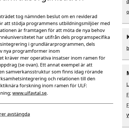
d
o
rädet tog nämnden beslut om en reviderad
r att stödja programmens utbildningsmiljöer med
isationen är framtagen för att möta de nya behov
nnéuniversitetet har utifrån dels programspecifika
integrering i grundlärarprogrammen, dels
b
 av nya programformer inom
et kräver mer operativa insatser inom ramen för
pdrag (se ovan). Ett annat exempel är att
den samverkansstruktur som finns idag rörande
samhetsintegrering och relationen till den
L
tiknära forskning inom ramen för ULF:
kning;
www.ulfavtal.se
.
F
F
er avstängda
W