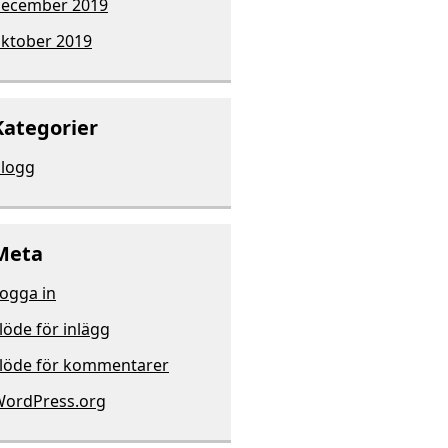
ecember 2019
ktober 2019
Kategorier
logg
Meta
ogga in
löde för inlägg
löde för kommentarer
ordPress.org