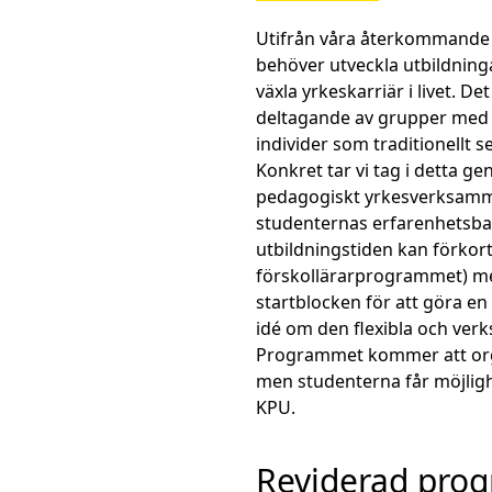
Utifrån våra återkommande om
behöver utveckla utbildning
växla yrkeskarriär i livet. D
deltagande av grupper med
individer som traditionellt 
Konkret tar vi tag i detta g
pedagogiskt yrkesverksamma
studenternas erfarenhetsba
utbildningstiden kan förkort
förskollärarprogrammet) med
startblocken för att göra e
idé om den flexibla och ver
Programmet kommer att org
men studenterna får möjlighe
KPU.
Reviderad pro