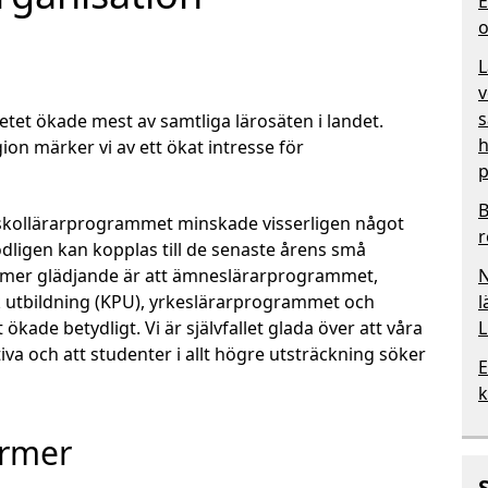
E
o
L
v
s
tetet ökade mest av samtliga lärosäten i landet.
h
gion märker vi av ett ökat intresse för
p
B
skollärarprogrammet minskade visserligen något
r
ligen kan kopplas till de senaste årens små
mer glädjande är att ämneslärarprogrammet,
N
utbildning (KPU), yrkeslärarprogrammet och
l
de betydligt. Vi är självfallet glada över att våra
L
iva och att studenter i allt högre utsträckning söker
E
k
rmer