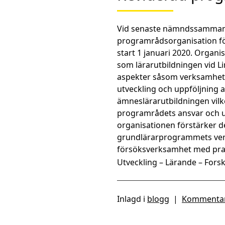
Vid senaste nämndssammant
programrådsorganisation fö
start 1 januari 2020. Organ
som lärarutbildningen vid Li
aspekter såsom verksamhets
utveckling och uppföljning
ämneslärarutbildningen vilk
programrådets ansvar och up
organisationen förstärker 
grundlärarprogrammets verk
försöksverksamhet med prak
Utveckling – Lärande – Fors
Inlagd i
blogg
|
Kommentar