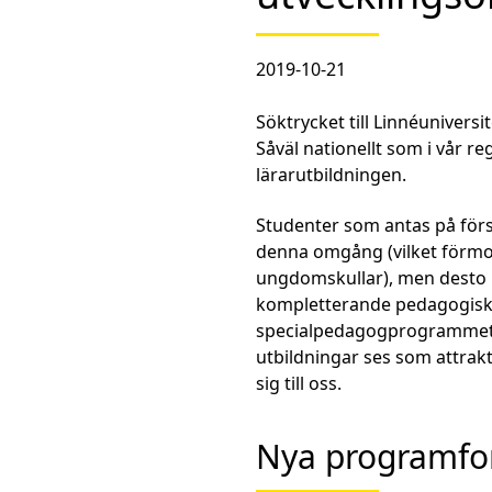
2019-10-21
Söktrycket till Linnéuniversi
Såväl nationellt som i vår re
lärarutbildningen.
Studenter som antas på för
denna omgång (vilket förmod
ungdomskullar), men desto 
kompletterande pedagogisk 
specialpedagogprogrammet öka
utbildningar ses som attrakt
sig till oss.
Nya programfo