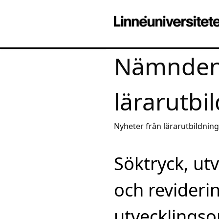
Nämnden
lärarutbi
Nyheter från lärarutbildnin
Söktryck, ut
och reviderin
utvecklingso