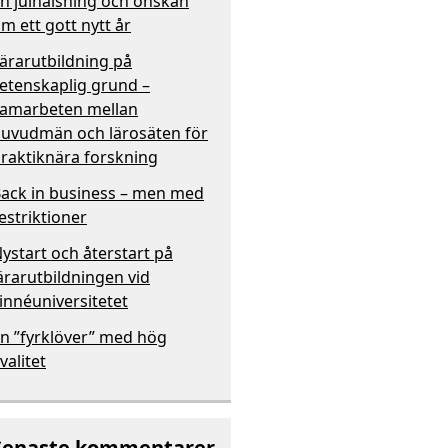
n julhälsning och önskan
m ett gott nytt år
ärarutbildning på
etenskaplig grund –
amarbeten mellan
uvudmän och lärosäten för
raktiknära forskning
ack in business – men med
estriktioner
ystart och återstart på
ärarutbildningen vid
innéuniversitetet
n ”fyrklöver” med hög
valitet
Senaste kommentarer