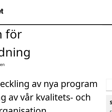
 för
ldning
gen
veckling av nya program
Sö
eft
g av vår kvalitets- och
rganisation