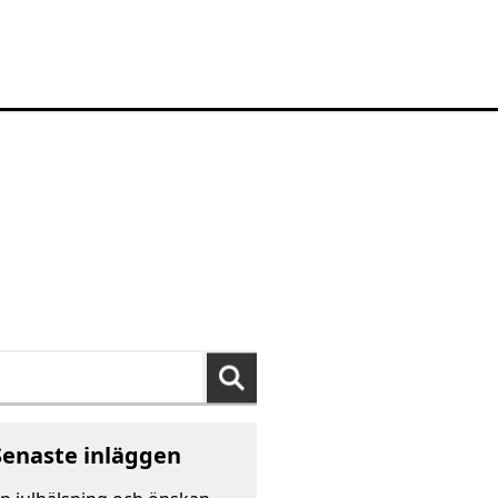
k
er:
Senaste inläggen