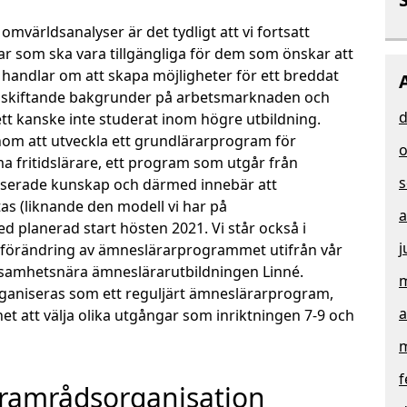
världsanalyser är det tydligt att vi fortsatt
ar som ska vara tillgängliga för dem som önskar att
et handlar om att skapa möjligheter för ett breddat
 skiftande bakgrunder på arbetsmarknaden och
d
sett kanske inte studerat inom högre utbildning.
enom att utveckla ett grundlärarprogram för
o
 fritidslärare, ett program som utgår från
s
serade kunskap och därmed innebär att
as (liknande den modell vi har på
a
 planerad start hösten 2021. Vi står också i
j
n förändring av ämneslärarprogrammet utifrån vår
ksamhetsnära ämneslärarutbildningen Linné.
m
aniseras som ett reguljärt ämneslärarprogram,
a
t att välja olika utgångar som inriktningen 7-9 och
m
f
gramrådsorganisation