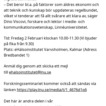
– Det beror bl.a. på faktorer som äldres ekonomi och
att teknik och kunskap bör uppdateras regelbundet,
vilket vi tenderar att få allt svårare att klara av, säger
Dino Viscovi, forskare och lektor i medie- och
kommunikationsvetenskap, Linnéuniversitetet.
Tid:
Fredag 2 Februari klockan 10.00-11.30 (Vi bjuder
på fika från 9.30)
Plats:
eHälsoinstitutet Varvsholmen, Kalmar (Adress
Bredbandet 1)
Anmäl dig
genom att skicka ett mejl
till
ehalsoinstitutet@lnu.se
Forskningsseminariet kommer också att sändas via
länken
https://play.lnu.se/media/t/1_4676d1q6
Det här är andra delen i vår