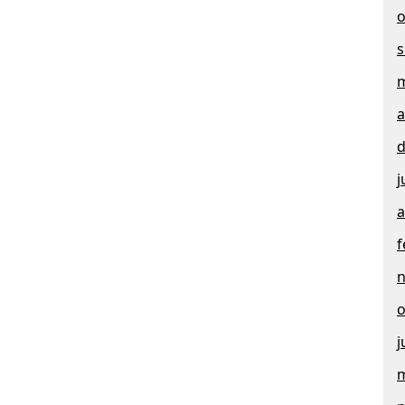
o
s
m
a
d
j
a
f
o
j
m