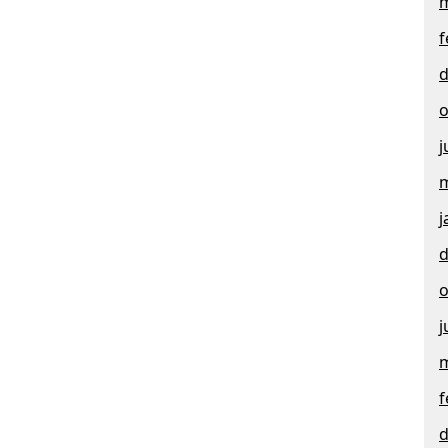
m
f
d
o
j
m
j
d
o
j
m
f
d