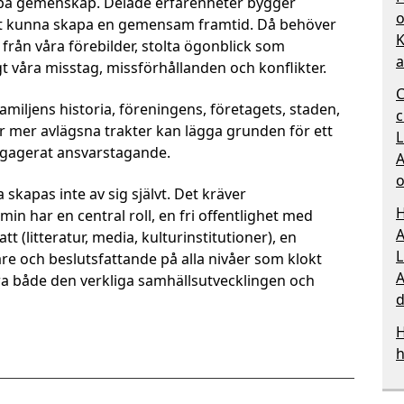
kapa gemenskap. Delade erfarenheter bygger
o
tt kunna skapa en gemensam framtid. Då behöver
K
 från våra förebilder, stolta ögonblick som
a
gt våra misstag, missförhållanden och konflikter.
C
ljens historia, föreningens, företagets, staden,
c
er mer avlägsna trakter kan lägga grunden för ett
L
ngagerat ansvarstagande.
A
o
kapas inte av sig självt. Det kräver
H
n har en central roll, en fri offentlighet med
A
t (litteratur, media, kulturinstitutioner), en
L
 och beslutsfattande på alla nivåer som klokt
A
ra både den verkliga samhällsutvecklingen och
d
H
h