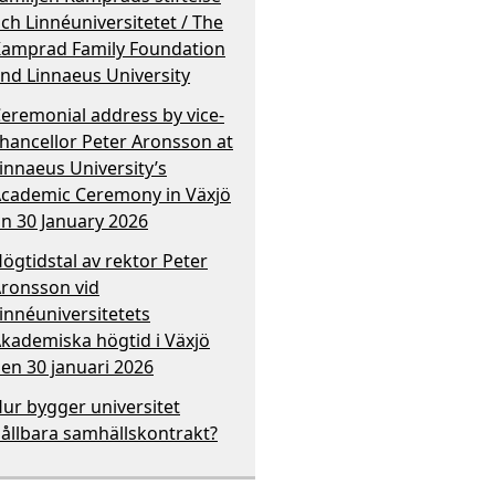
ch Linnéuniversitetet / The
amprad Family Foundation
nd Linnaeus University
eremonial address by vice-
hancellor Peter Aronsson at
innaeus University’s
cademic Ceremony in Växjö
n 30 January 2026
ögtidstal av rektor Peter
ronsson vid
innéuniversitetets
kademiska högtid i Växjö
en 30 januari 2026
ur bygger universitet
ållbara samhällskontrakt?