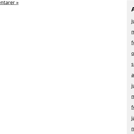
ntarer »
j
m
f
o
s
a
j
m
f
j