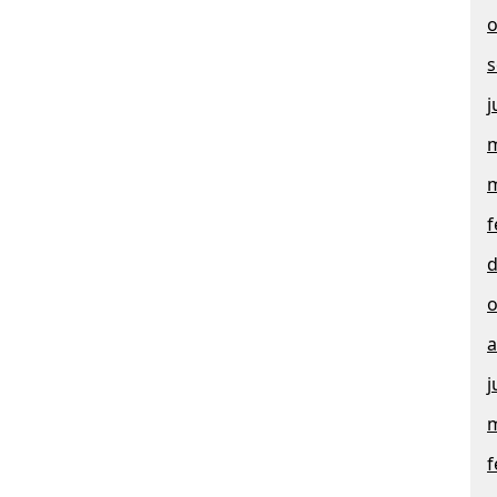
o
s
j
m
m
f
d
o
a
j
m
f