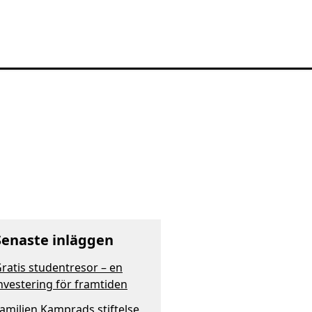
Senaste inläggen
ratis studentresor – en
nvestering för framtiden
amiljen Kamprads stiftelse