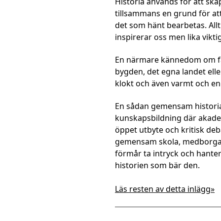
Historia används för att s
tillsammans en grund för a
det som hänt bearbetas. Allt
inspirerar oss men lika vikti
En närmare kännedom om fami
bygden, det egna landet ell
klokt och även varmt och e
En sådan gemensam historia s
kunskapsbildning där akademi
öppet utbyte och kritisk debat
gemensam skola, medborgare
förmår ta intryck och hante
historien som bär den.
Läs resten av detta inlägg»