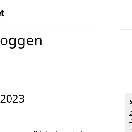
loggen
 2023
G
i
F