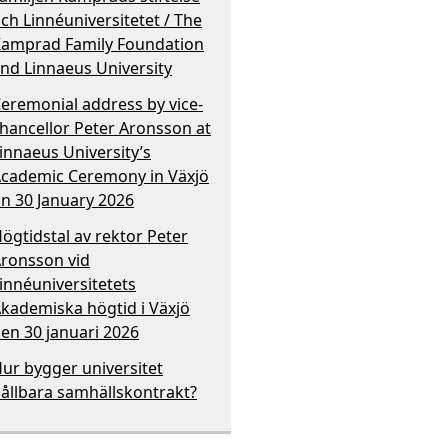
ch Linnéuniversitetet / The
amprad Family Foundation
nd Linnaeus University
eremonial address by vice-
hancellor Peter Aronsson at
innaeus University’s
cademic Ceremony in Växjö
n 30 January 2026
ögtidstal av rektor Peter
ronsson vid
innéuniversitetets
kademiska högtid i Växjö
en 30 januari 2026
ur bygger universitet
ållbara samhällskontrakt?