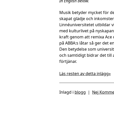
In English below.
Musik betyder mycket för de
skapat glädje och inkomste
Linnéuniversitetet utbildar
med kulturlivet på nyskapa
kraft genom att remixa Ace o
på ABBA:s låtar så ger det e
Den betydelse som universit
och samtidigt bidrar det till
förtjänar.
Läs resten av detta inlägg»
Inlagd i
blogg
|
Nej Komme