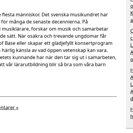
o
K
 flesta människor. Det svenska musikundret har
a
r för många de senaste decennierna. På
 vi musiklärare, forskar om musik och samarbetar
C
nde sätt. När osäkra och trevande ungdomar får
c
f Base eller skapar ett glädjefyllt konsertprogram
L
n härlig känsla av vad öppen vetenskap kan vara.
A
etets kunnande har när den tar sig ut i samarbeten,
o
 att vår lärarutbildning blir så bra som våra barn
H
A
L
A
d
ntarer »
H
h