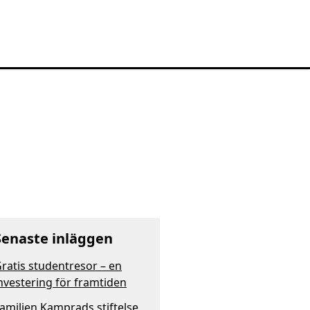
Senaste inläggen
ratis studentresor – en
nvestering för framtiden
amiljen Kamprads stiftelse