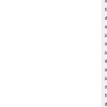
m
f
d
o
j
m
j
d
o
j
m
f
d