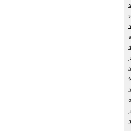
o
s
m
a
d
j
a
f
o
j
m