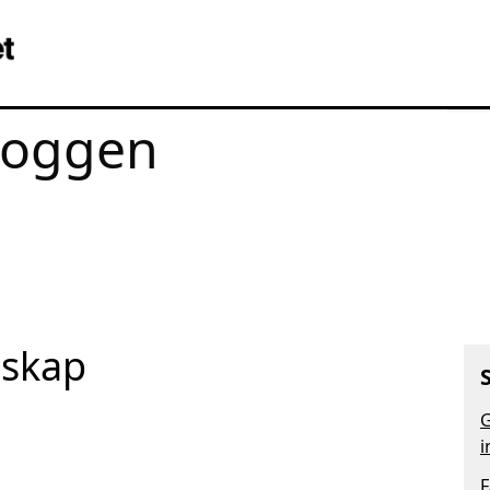
loggen
nskap
G
i
F