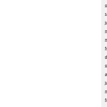
o
s
j
m
m
f
d
o
a
j
m
f