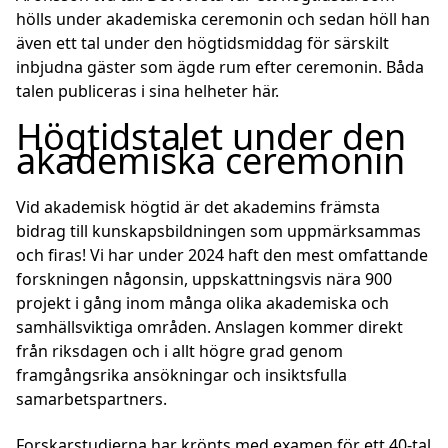
hölls under akademiska ceremonin och sedan höll han
även ett tal under den högtidsmiddag för särskilt
inbjudna gäster som ägde rum efter ceremonin. Båda
talen publiceras i sina helheter här.
Högtidstalet under den
akademiska ceremonin
Vid akademisk högtid är det akademins främsta
bidrag till kunskapsbildningen som uppmärksammas
och firas! Vi har under 2024 haft den mest omfattande
forskningen någonsin, uppskattningsvis nära 900
projekt i gång inom många olika akademiska och
samhällsviktiga områden. Anslagen kommer direkt
från riksdagen och i allt högre grad genom
framgångsrika ansökningar och insiktsfulla
samarbetspartners.
Forskarstudierna har krönts med examen för ett 40-tal