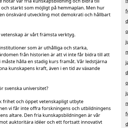
m
 hotar vår fria kunskapsbildning och bidra till
t och starkt som möjligt på hemmaplan. Men hur
f
r en önskvärd utveckling mot demokrati och hållbart
d
o
vetenskap är vårt främsta verktyg.
j
nstitutioner som är uthålliga och starka,
m
domen från historien är att vi inte får bidra till att
 måste hålla en stadig kurs framåt. Vår ledstjärna
j
 öppna kunskapens kraft, även i en tid av växande
d
o
ör svenska universitet?
j
 frihet och öppet vetenskapligt utbyte
m
 men vi får inte offra forskningens och utbildningens
f
ns altare. Den fria kunskapsbildningen är vår
ot auktoritära idéer och ett fortsatt innovativt
d