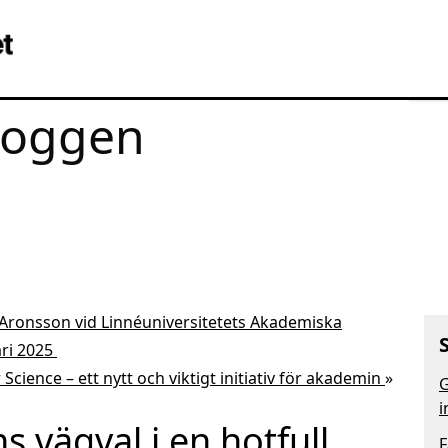
loggen
 Aronsson vid Linnéuniversitetets Akademiska
ari 2025
cience – ett nytt och viktigt initiativ för akademin
»
G
i
s vägval i en hotfull
F