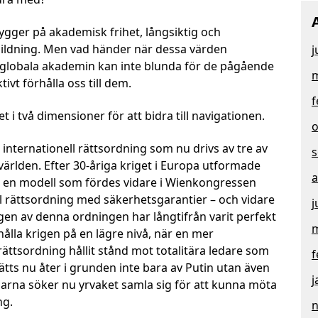
gger på akademisk frihet, långsiktig och
ildning. Men vad händer när dessa värden
j
 globala akademin kan inte blunda för de pågående
m
ivt förhålla oss till dem.
f
t i två dimensioner för att bidra till navigationen.
o
internationell rättsordning som nu drivs av tre av
s
världen. Efter 30-åriga kriget i Europa utformade
a
8 en modell som fördes vidare i Wienkongressen
ll rättsordning med säkerhetsgarantier – och vidare
j
ingen av denna ordningen har långtifrån varit perfekt
m
 hålla krigen på en lägre nivå, när en mer
rättsordning hållit stånd mot totalitära ledare som
f
sätts nu åter i grunden inte bara av Putin utan även
j
arna söker nu yrvaket samla sig för att kunna möta
ng.