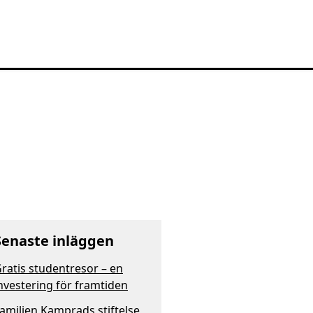
Senaste inläggen
ratis studentresor – en
nvestering för framtiden
amiljen Kamprads stiftelse