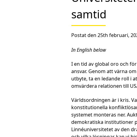
samtid
Postat den 25th februari, 20
In English below
I en tid av global oro och fö
ansvar. Genom att värna om 
utbyte, ta en ledande roll i 
omvärdera relationen till USA,
Världsordningen är i kris. Va
konstitutionella konfliktlö
systemet monteras ner. Aukt
demokratiska institutioner p
Linnéuniversitetet av den dra
och vilka lösningar kan vi b