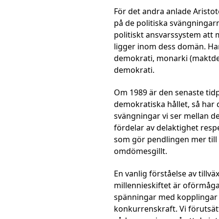
För det andra
anlade Aristote
på de politiska svängningar
politiskt ansvarssystem at
ligger inom dess domän. Han
demokrati, monarki (maktdelni
demokrati.
Om 1989 är den senaste tidp
demokratiska hållet, så har d
svängningar vi ser mellan dece
fördelar av delaktighet res
som gör pendlingen mer til
omdömesgillt.
En vanlig förståelse av tillv
millennieskiftet är oförmåg
spänningar med kopplingar 
konkurrenskraft. Vi förutsät