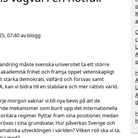
o
K
a
C
25, 07:40 av blogg
c
L
A
o
rändring måste svenska universitet ta ett större
akademisk frihet och främja öppet vetenskapligt
H
att stärka demokrati, välfärd och försvar, samt
A
 kan vi bidra till en stabilare och mer rättvis värld.
L
A
rje morgon vaknar vi till nya bevis på att de
d
sande mekanismer som burit upp det internationella
H
oritära regimer flyttar fram sina positioner, medan
h
rövas i sina grundvalar. Hur påverkas Sverige och
matiska utvecklingen i världen? Vilken roll ska vi ta,
idra med?