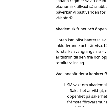
sådana regimer så att de inte
ekonomisk tillväxt så snabb
påverkar vi bäst världen fö
välstånd?
Akademisk frihet och öppen 
Hoten kan bäst hanteras av i
inkluderande och rättvisa. Lär
förstärka svängningarna – vi
är tilltron till den fria och
totalitära inslag.
Vad innebär detta konkret f
Slå vakt om akademisk
– Säkerhet är viktigt,
öppenhet på säkerhete
främsta försvarsmur m