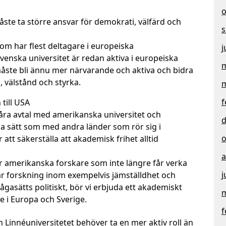
o
ste ta större ansvar för demokrati, välfärd och
s
som har flest deltagare i europeiska
j
 Svenska universitet är redan aktiva i europeiska
m
åste bli ännu mer närvarande och aktiva och bidra
, välstånd och styrka.
m
f
till USA
våra avtal med amerikanska universitet och
d
a sätt som med andra länder som rör sig i
o
r att säkerställa att akademisk frihet alltid
a
för amerikanska forskare som inte längre får verka
j
. När forskning inom exempelvis jämställdhet och
ågasätts politiskt, bör vi erbjuda ett akademiskt
m
e i Europa och Sverige.
f
Linnéuniversitetet behöver ta en mer aktiv roll än