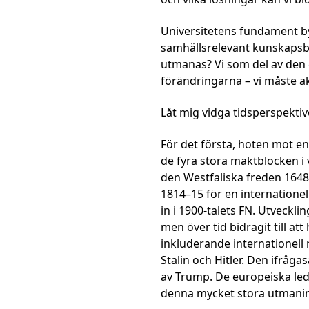
Universitetens fundament by
samhällsrelevant kunskapsb
utmanas? Vi som del av den
förändringarna – vi måste akt
Låt mig vidga tidsperspektive
För det första,
hoten mot en 
de fyra stora maktblocken i 
den Westfaliska freden 164
1814–15 för en internatione
in i 1900-talets FN. Utveckl
men över tid bidragit till att
inkluderande internationell 
Stalin och Hitler. Den ifråga
av Trump. De europeiska led
denna mycket stora utmani