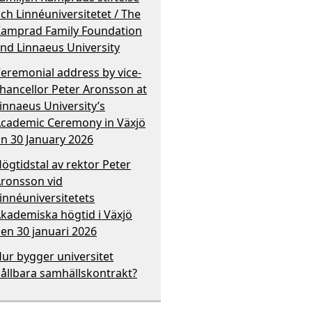
ch Linnéuniversitetet / The
amprad Family Foundation
nd Linnaeus University
eremonial address by vice-
hancellor Peter Aronsson at
innaeus University’s
cademic Ceremony in Växjö
n 30 January 2026
ögtidstal av rektor Peter
ronsson vid
innéuniversitetets
kademiska högtid i Växjö
en 30 januari 2026
ur bygger universitet
ållbara samhällskontrakt?