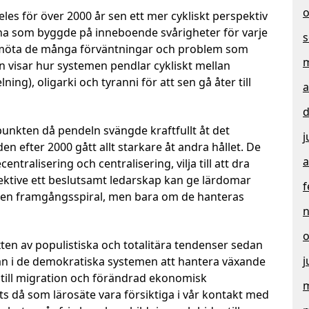
o
les för över 2000 år sen ett mer cykliskt perspektiv
na som byggde på inneboende svårigheter för varje
s
t möta de många förväntningar och problem som
m
 visar hur systemen pendlar cykliskt mellan
ng), oligarki och tyranni för att sen gå åter till
a
d
unkten då pendeln svängde kraftfullt åt det
j
en efter 2000 gått allt starkare åt andra hållet. De
a
ntralisering och centralisering, vilja till att dra
pektive ett beslutsamt ledarskap kan ge lärdomar
f
l en framgångsspiral, men bara om de hanteras
o
äxten av populistiska och totalitära tendenser sedan
j
an i de demokratiska systemen att hantera växande
till migration och förändrad ekonomisk
m
ts då som lärosäte vara försiktiga i vår kontakt med