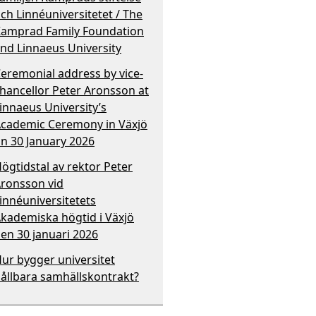
ch Linnéuniversitetet / The
amprad Family Foundation
nd Linnaeus University
eremonial address by vice-
hancellor Peter Aronsson at
innaeus University’s
cademic Ceremony in Växjö
n 30 January 2026
ögtidstal av rektor Peter
ronsson vid
innéuniversitetets
kademiska högtid i Växjö
en 30 januari 2026
ur bygger universitet
ållbara samhällskontrakt?