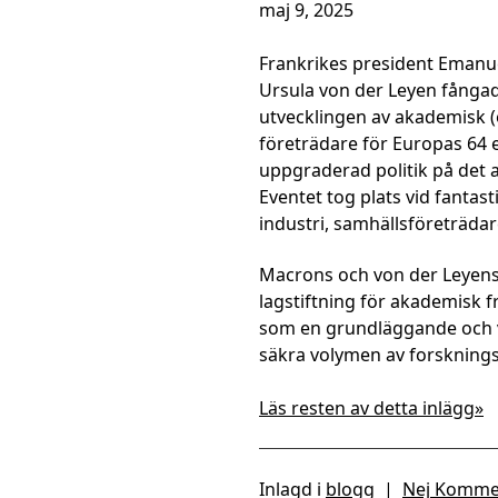
maj 9, 2025
Frankrikes president Eman
Ursula von der Leyen fångad
utvecklingen av akademisk (o
företrädare för Europas 64 e
uppgraderad politik på det
Eventet tog plats vid fantas
industri, samhällsföreträdar
Macrons och von der Leyens 
lagstiftning för akademisk 
som en grundläggande och v
säkra volymen av forsknings
Läs resten av detta inlägg»
Inlagd i
blogg
|
Nej Komme