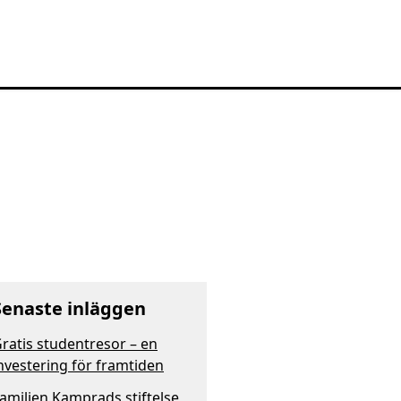
Senaste inläggen
ratis studentresor – en
nvestering för framtiden
amiljen Kamprads stiftelse