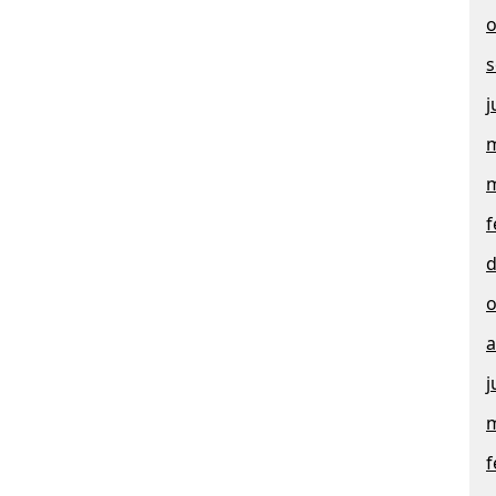
o
s
j
m
m
f
d
o
a
j
m
f