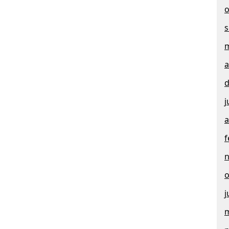
o
s
m
a
d
j
a
f
o
j
m