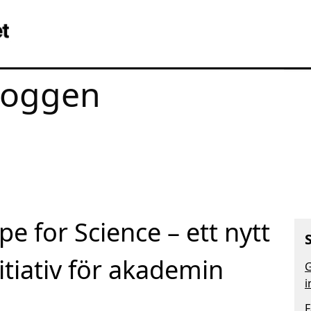
loggen
e for Science – ett nytt
nitiativ för akademin
G
i
F