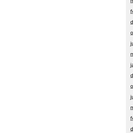
m
f
d
o
j
m
j
d
o
j
m
f
d