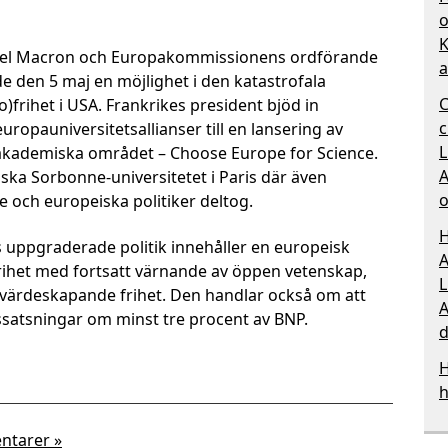
o
K
uel Macron och Europakommissionens ordförande
a
e den 5 maj en möjlighet i den katastrofala
C
)frihet i USA. Frankrikes president bjöd in
c
uropauniversitetsallianser till en lansering av
L
 akademiska området – Choose Europe for Science.
A
tiska Sorbonne-universitetet i Paris där även
o
e och europeiska politiker deltog.
H
uppgraderade politik innehåller en europeisk
A
frihet med fortsatt värnande av öppen vetenskap,
L
ärdeskapande frihet. Den handlar också om att
A
satsningar om minst tre procent av BNP.
d
H
h
ntarer »