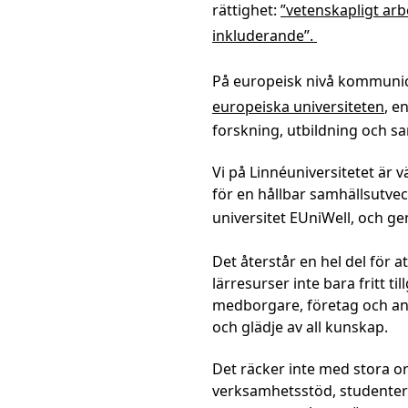
rättighet:
”vetenskapligt arb
inkluderande”.
På europeisk nivå kommuni
europeiska universiteten
, e
forskning, utbildning och s
Vi på Linnéuniversitetet är v
för en hållbar samhällsutvec
universitet EUniWell, och 
Det återstår en hel del för a
lärresurser inte bara fritt til
medborgare, företag och andr
och glädje av all kunskap.
Det räcker inte med stora o
verksamhetsstöd, studenter