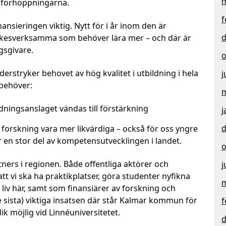
m
 förhoppningarna.
f
inansieringen viktig. Nytt för i år inom den är
d
rkesverksamma som behöver lära mer – och där är
gsgivare.
o
rstryker behovet av hög kvalitet i utbildning i hela
j
 behöver:
m
dningsanslaget vändas till förstärkning
j
d
 forskning vara mer likvärdiga – också för oss yngre
r en stor del av kompetensutvecklingen i landet.
o
tners i regionen. Både offentliga aktörer och
j
tt vi ska ha praktikplatser, göra studenter nyfikna
m
 liv här, samt som finansiärer av forskning och
e sista) viktiga insatsen där står Kalmar kommun för
f
ik möjlig vid Linnéuniversitetet.
d