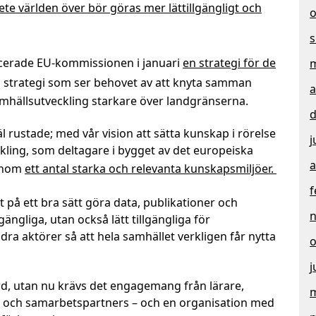
ete världen över bör göras mer lättillgängligt och
o
s
cerade EU-kommissionen i januari
en strategi för de
m
n strategi som ser behovet av att knyta samman
a
amhällsutveckling starkare över landgränserna.
d
äl rustade; med vår vision att sätta kunskap i rörelse
j
kling, som deltagare i bygget av det europeiska
a
genom
ett antal starka och relevanta kunskapsmiljöer.
f
tt på ett bra sätt göra data, publikationer och
lgängliga, utan också lätt tillgängliga för
a aktörer så att hela samhället verkligen får nytta
o
j
rd, utan nu krävs det engagemang från lärare,
m
 och samarbetspartners – och en organisation med