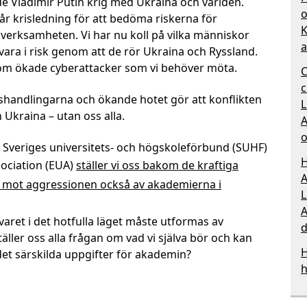
de Vladimir Putin krig med Ukraina och världen.
o
år krisledning för att bedöma riskerna för
K
verksamheten. Vi har nu koll på vilka människor
a
ara i risk genom att de rör Ukraina och Ryssland.
 om ökade cyberattacker som vi behöver möta.
C
c
shandlingarna och ökande hotet gör att konflikten
L
 Ukraina – utan oss alla.
A
o
veriges universitets- och högskoleförbund (SUHF)
H
ociation (EUA)
ställer vi oss bakom de kraftiga
A
mot aggressionen också av akademierna i
L
A
aret i det hotfulla läget måste utformas av
d
äller oss alla frågan om vad vi själva bör och kan
H
et särskilda uppgifter för akademin?
h