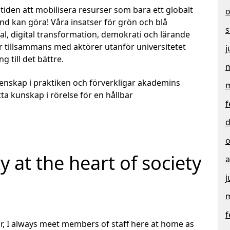
mtiden att mobilisera resurser som bara ett globalt
o
nd kan göra! Våra insatser för grön och blå
s
ial, digital transformation, demokrati och lärande
r tillsammans med aktörer utanför universitetet
j
g till det bättre.
m
enskap i praktiken och förverkligar akademins
m
ta kunskap i rörelse för en hållbar
f
d
o
y at the heart of society
a
j
m
f
ar, I always meet members of staff here at home as