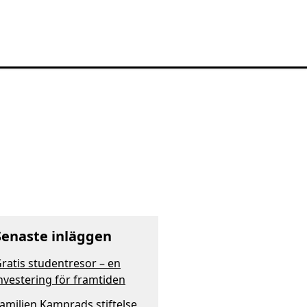
Senaste inläggen
ratis studentresor – en
nvestering för framtiden
amiljen Kamprads stiftelse