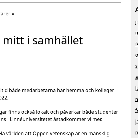
arer »
j
m
 mitt i samhället
f
o
s
a
j
alltid både medarbetarna här hemma och kolleger
022.
m
f
ar finns också lokalt och påverkar både studenter
s i Linnéuniversitetet åstadkommer vi mer.
j
 världen att Öppen vetenskap är en mänsklig