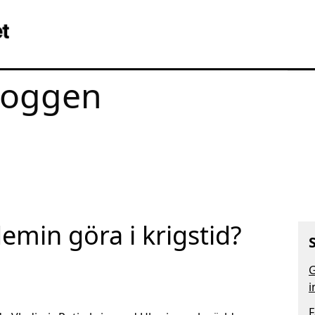
loggen
emin göra i krigstid?
G
i
F