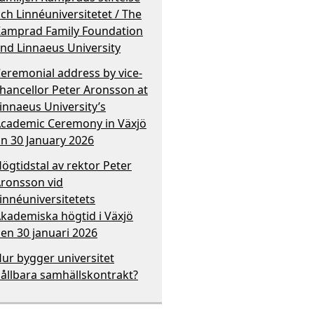
ch Linnéuniversitetet / The
amprad Family Foundation
nd Linnaeus University
eremonial address by vice-
hancellor Peter Aronsson at
innaeus University’s
cademic Ceremony in Växjö
n 30 January 2026
ögtidstal av rektor Peter
ronsson vid
innéuniversitetets
kademiska högtid i Växjö
en 30 januari 2026
ur bygger universitet
ållbara samhällskontrakt?