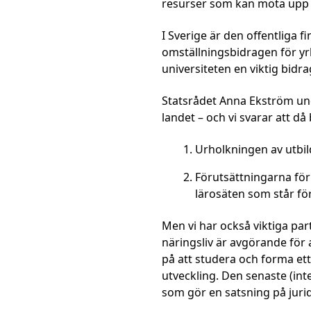
resurser som kan möta upp
I Sverige är den offentliga f
omställningsbidragen för y
universiteten en viktig bidra
Statsrådet Anna Ekström unde
landet – och vi svarar att då
Urholkningen av utbil
Förutsättningarna för
lärosäten som står fö
Men vi har också viktiga par
näringsliv är avgörande för a
på att studera och forma ett
utveckling. Den senaste (int
som gör en satsning på jurid