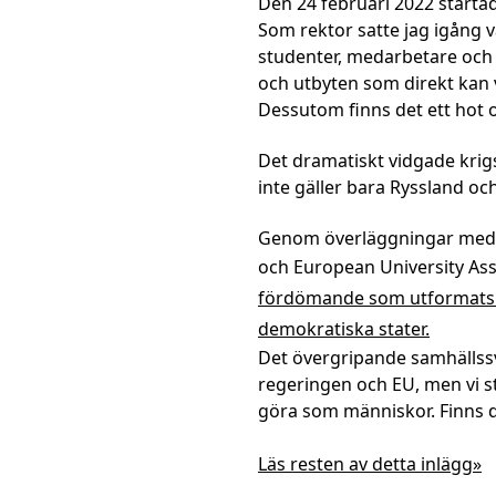
Den 24 februari 2022 starta
Som rektor satte jag igång v
studenter, medarbetare och 
och utbyten som direkt kan v
Dessutom finns det ett hot
Det dramatiskt vidgade krig
inte gäller bara Ryssland och
Genom överläggningar med S
och European University Ass
fördömande som utformats 
demokratiska stater.
Det övergripande samhällssv
regeringen och EU, men vi st
göra som människor. Finns d
Läs resten av detta inlägg»