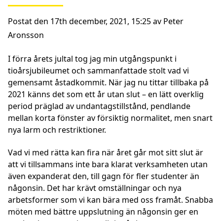
Postat den 17th december, 2021, 15:25 av Peter
Aronsson
I förra årets jultal tog jag min utgångspunkt i
tioårsjubileumet och sammanfattade stolt vad vi
gemensamt åstadkommit. När jag nu tittar tillbaka på
2021 känns det som ett år utan slut – en lätt overklig
period präglad av undantagstillstånd, pendlande
mellan korta fönster av försiktig normalitet, men snart
nya larm och restriktioner.
Vad vi med rätta kan fira när året går mot sitt slut är
att vi tillsammans inte bara klarat verksamheten utan
även expanderat den, till gagn för fler studenter än
någonsin. Det har krävt omställningar och nya
arbetsformer som vi kan bära med oss framåt. Snabba
möten med bättre uppslutning än någonsin ger en