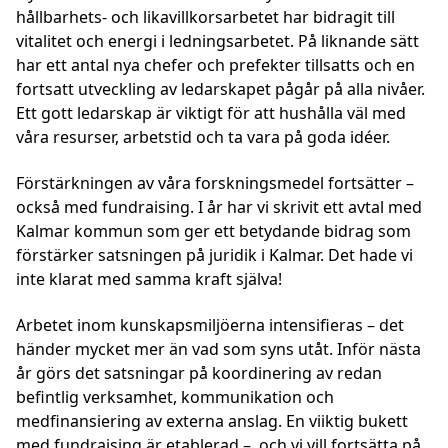
hållbarhets- och likavillkorsarbetet har bidragit till
vitalitet och energi i ledningsarbetet. På liknande sätt
har ett antal nya chefer och prefekter tillsatts och en
fortsatt utveckling av ledarskapet pågår på alla nivåer.
Ett gott ledarskap är viktigt för att hushålla väl med
våra resurser, arbetstid och ta vara på goda idéer.
Förstärkningen av våra forskningsmedel fortsätter –
också med fundraising. I år har vi skrivit ett avtal med
Kalmar kommun som ger ett betydande bidrag som
förstärker satsningen på juridik i Kalmar. Det hade vi
inte klarat med samma kraft själva!
Arbetet inom kunskapsmiljöerna intensifieras – det
händer mycket mer än vad som syns utåt. Inför nästa
år görs det satsningar på koordinering av redan
befintlig verksamhet, kommunikation och
medfinansiering av externa anslag. En viiktig bukett
med fundraising är etablerad – och vi vill fortsätta på