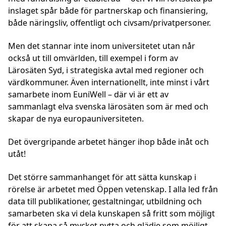
inslaget spår både för partnerskap och finansiering,
både näringsliv, offentligt och civsam/privatpersoner.
Men det stannar inte inom universitetet utan når
också ut till omvärlden, till exempel i form av
Lärosäten Syd, i strategiska avtal med regioner och
värdkommuner. Även internationellt, inte minst i vårt
samarbete inom EuniWell – där vi är ett av
sammanlagt elva svenska lärosäten som är med och
skapar de nya europauniversiteten.
Det övergripande arbetet hänger ihop både inåt och
utåt!
Det större sammanhanget för att sätta kunskap i
rörelse är arbetet med Öppen vetenskap. I alla led från
data till publikationer, gestaltningar, utbildning och
samarbeten ska vi dela kunskapen så fritt som möjligt
för att skapa så mycket nytta och glädje som möjligt.