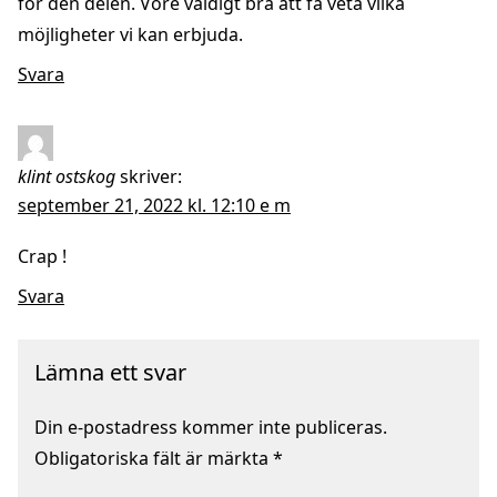
för den delen. Vore väldigt bra att få veta vilka
möjligheter vi kan erbjuda.
Svara
klint ostskog
skriver:
september 21, 2022 kl. 12:10 e m
Crap !
Svara
Lämna ett svar
Din e-postadress kommer inte publiceras.
Obligatoriska fält är märkta
*