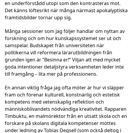
en underförstådd utopi som den kontrasteras mot.
Det känns löftesrikt när många närmast apokalyptiska
framtidsbilder tornar upp sig.
Många sessioner som jag följer handlar om nyttan av
forskning och om hur kunskapssystemet ser ut och
samspelar. Budskapet från universiteten när
politikerna vill reformera lärarutbildningen från
grunden igen är ”Besinna er!” Viljan att med mycket
goda intentioner detaljstyra verksamheten leder inte
till framgång – lita mer på professionens.
En annan viktig fråga jag ofta möter är hur vi släpper
fram och förenar kulturell, konstnärlig och estetisk
kompetens med vetenskaplig reflektion och
människoblivandets nödvändiga kreativitet. Rapparen
Timbuktu, en malmörektor från en utsatt skola och en
forskare på skolans digitala kompetenser möttes
under ledning av Tobias Degsell (som också deltog i