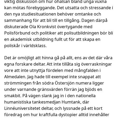
viktig diskussion om hur ohälsan bland unga vuxna
kan mötas förebyggande. Det utsatta och stressande i
den nya studiesituationen behöver omtanke och
sammanhang för att bli till en tillgång. Dagen därpå
diskuterade Ola Kronkvist övertygande med
Polisförbund och politiker att polisutbildningen bör bli
en akademisk utbildning fullt ut för att skapa en
poliskår i världsklass.
Det är omöjligt att hinna gå på allt, ens av det där våra
egna forskare deltar. Att inte tillåta sig överraskningar
vore att inte utnyttja fördelen med mångfalden i
Almedalen. Jag hade till exempel inte snappat att
strömmingen från södra Östersjön numera ligger
under varnande gränsvärden förrän jag bjöds en
smakbit. På vägen slank jag in i den nationella
humanistiska tankesmedjan Humtank, där
Linnéuniversitetet deltar, och lyssnade på ett kort
föredrag om hur kraftfulla dystopier alltid innehåller