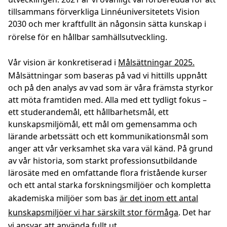
tillsammans förverkliga Linnéuniversitetets Vision
2030 och mer kraftfullt än någonsin sätta kunskap i
rörelse för en hållbar samhällsutveckling.
Vår vision är konkretiserad i
Målsättningar 2025.
Målsättningar som baseras på vad vi hittills uppnått
och på den analys av vad som är våra främsta styrkor
att möta framtiden med. Alla med ett tydligt fokus –
ett studerandemål, ett hållbarhetsmål, ett
kunskapsmiljömål, ett mål om gemensamma och
lärande arbetssätt och ett kommunikationsmål som
anger att vår verksamhet ska vara väl känd. På grund
av vår historia, som starkt professionsutbildande
lärosäte med en omfattande flora fristående kurser
och ett antal starka forskningsmiljöer och kompletta
akademiska miljöer som bas
är det inom ett antal
kunskapsmiljöer vi har särskilt stor förmåga
. Det har
vi ansvar att använda fullt ut.