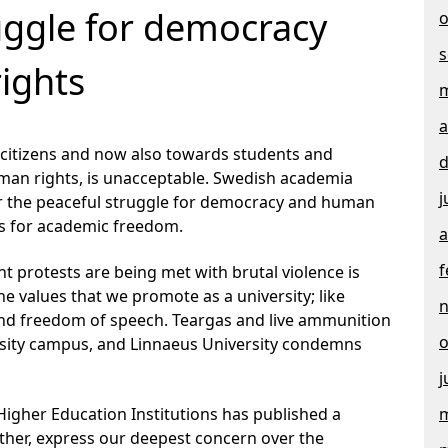
uggle for democracy
o
s
ights
m
a
t citizens and now also towards students and
d
man rights, is unacceptable. Swedish academia
j
for the peaceful struggle for democracy and human
sis for academic freedom.
a
f
nt protests are being met with brutal violence is
e values that we promote as a university; like
nd freedom of speech. Teargas and live ammunition
o
rsity campus, and Linnaeus University condemns
j
Higher Education Institutions has published a
m
ther, express our deepest concern over the