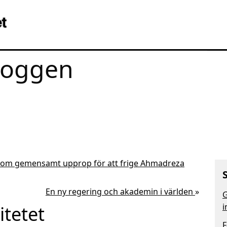
loggen
akom gemensamt upprop för att frige Ahmadreza
En ny regering och akademin i världen
»
G
i
itetet
F