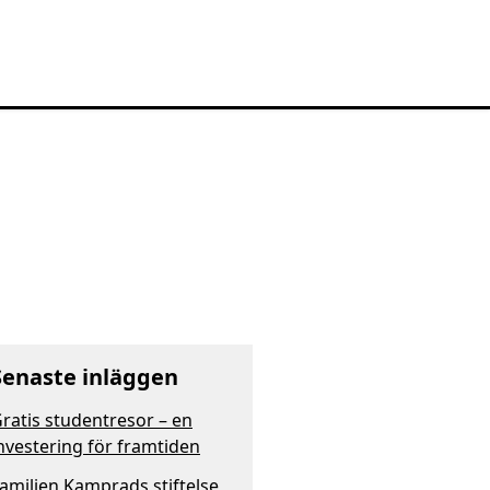
Senaste inläggen
ratis studentresor – en
nvestering för framtiden
amiljen Kamprads stiftelse