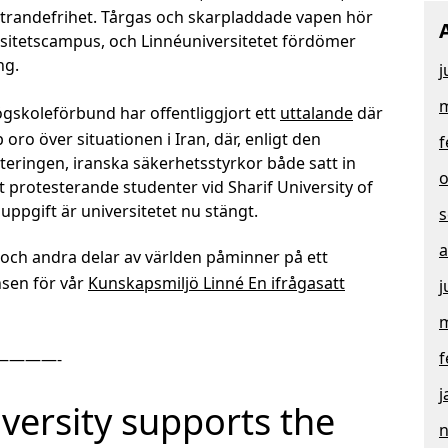
ttrandefrihet. Tårgas och skarpladdade vapen hör
sitetscampus, och Linnéuniversitetet fördömer
ng.
j
m
ögskoleförbund har offentliggjort ett
uttalande
där
oro över situationen i Iran, där, enligt den
f
teringen, iranska säkerhetsstyrkor både satt in
o
t protesterande studenter vid Sharif University of
uppgift är universitetet nu stängt.
s
a
 och andra delar av världen påminner på ett
nsen för vår
Kunskapsmiljö Linné En ifrågasatt
j
m
f
————-
j
versity supports the