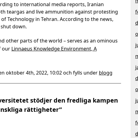
m
ording to international media reports, Iranian
oth teargas and live ammunition against protesting
f
y of Technology in Tehran. According to the news,
d
 shut down.
o
nd other parts of the world – serves as an ominous
j
f our
Linnaeus Knowledge Environment, A
m
j
n oktober 4th, 2022, 10:02 och fylls under
blogg
d
o
niversitetet stödjer den fredliga kampen
j
nskliga rättigheter”
m
f
d