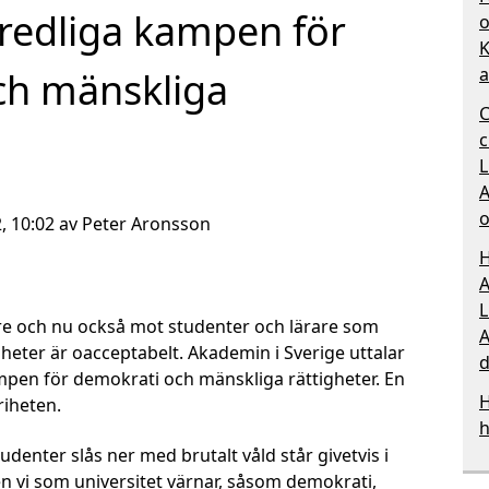
fredliga kampen för
o
K
a
ch mänskliga
C
c
L
A
o
2, 10:02 av Peter Aronsson
H
A
L
re och nu också mot studenter och lärare som
A
heter är oacceptabelt. Akademin i Sverige uttalar
d
ampen för demokrati och mänskliga rättigheter. En
H
riheten.
h
tudenter slås ner med brutalt våld står givetvis i
en vi som universitet värnar, såsom demokrati,