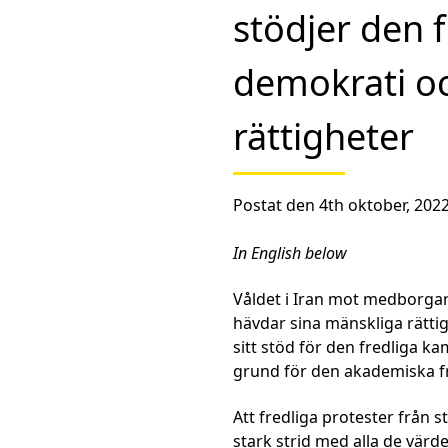
stödjer den 
demokrati o
rättigheter
Postat den 4th oktober, 202
In English below
Våldet i Iran mot medborga
hävdar sina mänskliga rättig
sitt stöd för den fredliga k
grund för den akademiska f
Att fredliga protester från s
stark strid med alla de värd