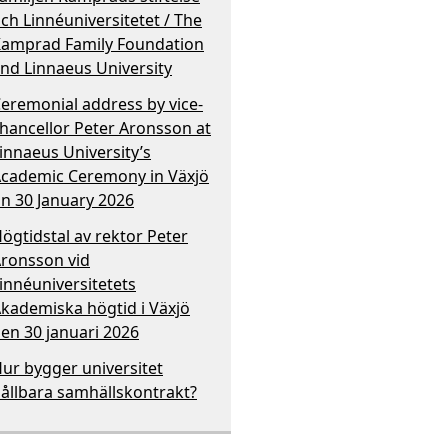
ch Linnéuniversitetet / The
amprad Family Foundation
nd Linnaeus University
eremonial address by vice-
hancellor Peter Aronsson at
innaeus University’s
cademic Ceremony in Växjö
n 30 January 2026
ögtidstal av rektor Peter
ronsson vid
innéuniversitetets
kademiska högtid i Växjö
en 30 januari 2026
ur bygger universitet
ållbara samhällskontrakt?