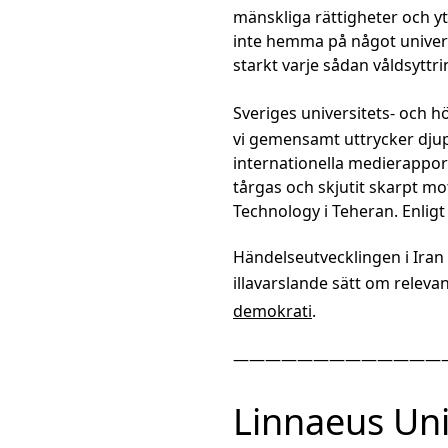
mänskliga rättigheter och y
inte hemma på något univer
starkt varje sådan våldsyttri
Sveriges universitets- och h
vi gemensamt uttrycker djup 
internationella medierappor
tårgas och skjutit skarpt mo
Technology i Teheran. Enligt 
Händelseutvecklingen i Iran
illavarslande sätt om releva
demokrati
.
—————————————
Linnaeus Uni