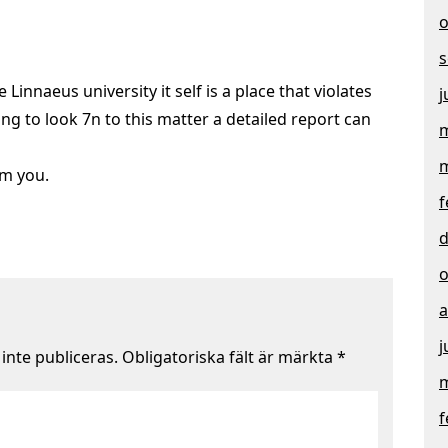
o
s
e Linnaeus university it self is a place that violates
j
ing to look 7n to this matter a detailed report can
m
m
om you.
f
d
o
a
j
nte publiceras.
Obligatoriska fält är märkta
*
m
f