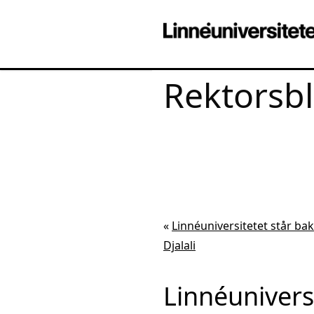
Rektorsb
«
Linnéuniversitetet står b
Djalali
Linnéunivers