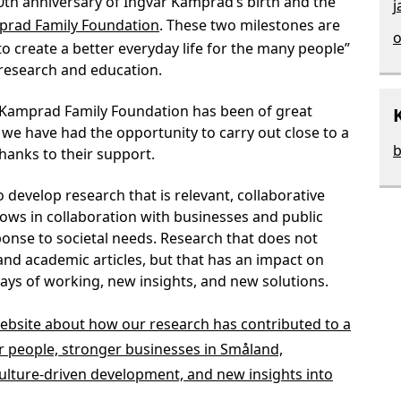
0th anniversary of Ingvar Kamprad’s birth and the
j
prad Family Foundation
. These two milestones are
o
to create a better everyday life for the many people”
 research and education.
e Kamprad Family Foundation has been of great
, we have had the opportunity to carry out close to a
b
hanks to their support.
o develop research that is relevant, collaborative
rows in collaboration with businesses and public
ponse to societal needs. Research that does not
and academic articles, but that has an impact on
ays of working, new insights, and new solutions.
ebsite about how our research has contributed to a
der people, stronger businesses in Småland,
culture-driven development, and new insights into