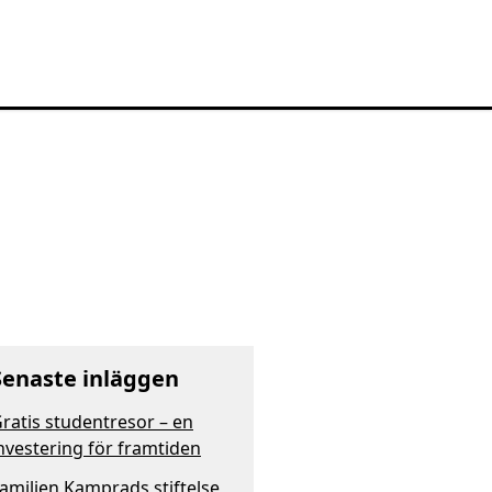
Senaste inläggen
ratis studentresor – en
nvestering för framtiden
amiljen Kamprads stiftelse