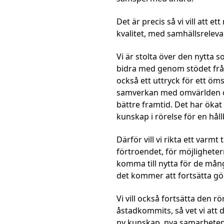
Det är precis så vi vill att 
kvalitet, med samhällsreleva
Vi är stolta över den nytta 
bidra med genom stödet från
också ett uttryck för ett öms
samverkan med omvärlden och
bättre framtid. Det har ökat
kunskap i rörelse för en hål
Därför vill vi rikta ett varmt
förtroendet, för möjlighetern
komma till nytta för de mån
det kommer att fortsätta gör
Vi vill också fortsätta den 
åstadkommits, så vet vi att
ny kunskap, nya samarbeten