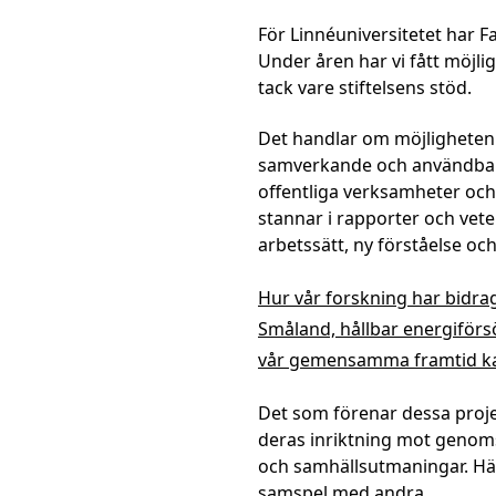
För Linnéuniversitetet har F
Under åren har vi fått möjl
tack vare stiftelsens stöd.
Det handlar om möjligheten 
samverkande och användbar 
offentliga verksamheter och
stannar i rapporter och vete
arbetssätt, ny förståelse oc
Hur vår forskning har bidragit
Småland, hållbar energiförs
vår gemensamma framtid ka
Det som förenar dessa proj
deras inriktning mot genom
och samhällsutmaningar. Här
samspel med andra.