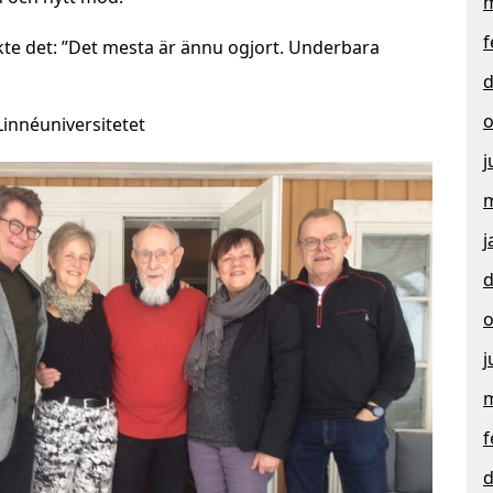
m
f
te det:
”Det mesta är ännu ogjort. Underbara
d
o
Linnéuniversitetet
j
m
j
d
o
j
m
f
d