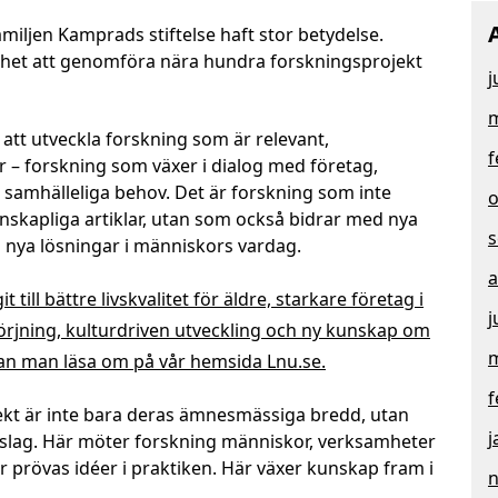
amiljen Kamprads stiftelse haft stor betydelse.
ighet att genomföra nära hundra forskningsprojekt
j
m
att utveckla forskning som är relevant,
f
– forskning som växer i dialog med företag,
 samhälleliga behov. Det är forskning som inte
o
nskapliga artiklar, utan som också bidrar med nya
s
h nya lösningar i människors vardag.
a
 till bättre livskvalitet för äldre, starkare företag i
j
örjning, kulturdriven utveckling och ny kunskap om
m
n man läsa om på vår hemsida Lnu.se.
f
ekt är inte bara deras ämnesmässiga bredd, utan
j
slag. Här möter forskning människor, verksamheter
 prövas idéer i praktiken. Här växer kunskap fram i