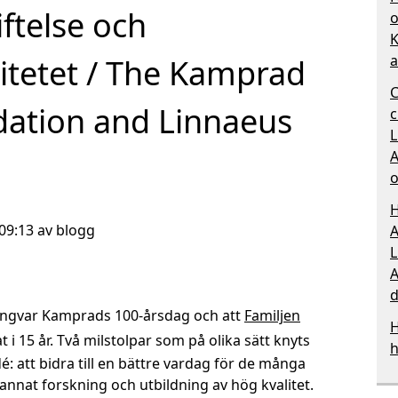
ftelse och
o
K
a
itetet / The Kamprad
C
dation and Linnaeus
c
L
A
o
H
09:13 av blogg
A
L
A
d
ngvar Kamprads 100‑årsdag och att
Familjen
H
 i 15 år. Två milstolpar som på olika sätt knyts
h
att bidra till en bättre vardag för de många
nat forskning och utbildning av hög kvalitet.