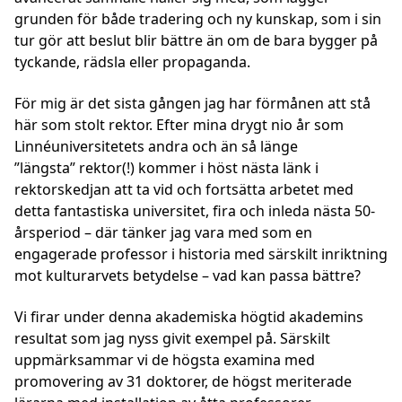
grunden för både tradering och ny kunskap, som i sin
tur gör att beslut blir bättre än om de bara bygger på
tyckande, rädsla eller propaganda.
För mig är det sista gången jag har förmånen att stå
här som stolt rektor. Efter mina drygt nio år som
Linnéuniversitetets andra och än så länge
”längsta” rektor(!) kommer i höst nästa länk i
rektorskedjan att ta vid och fortsätta arbetet med
detta fantastiska universitet, fira och inleda nästa 50-
årsperiod – där tänker jag vara med som en
engagerade professor i historia med särskilt inriktning
mot kulturarvets betydelse – vad kan passa bättre?
Vi firar under denna akademiska högtid akademins
resultat som jag nyss givit exempel på. Särskilt
uppmärksammar vi de högsta examina med
promovering av 31 doktorer, de högst meriterade