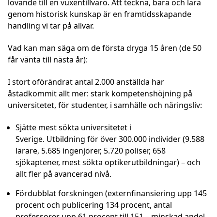
lovande till en vuxentillvaro. Att teckna, bära och lära
genom historisk kunskap är en framtidsskapande
handling vi tar på allvar.
Vad kan man säga om de första dryga 15 åren (de 50
får vänta till nästa år):
I stort oförändrat antal 2.000 anställda har
åstadkommit allt mer: stark kompetenshöjning på
universitetet, för studenter, i samhälle och näringsliv:
Sjätte mest sökta universitetet i
Sverige. Utbildning för över 300.000 individer (9.588
lärare, 5.685 ingenjörer, 5.720 poliser, 658
sjökaptener, mest sökta optikerutbildningar) – och
allt fler på avancerad nivå.
Fördubblat forskningen (externfinansiering upp 145
procent och publicering 134 procent, antal
professorer upp 61 procent till 151 – minskad andel