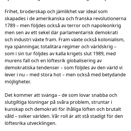
Frihet, broderskap och jämlikhet var ideal som
skapades i de amerikanska och franska revolutionerna
1789 – men följdes också av terror och napoleonkrig
men sen av ett sekel där parlamentarisk demokrati
och industri växte fram. Fram växte också kolonialism,
nya spänningar, totalitära regimer och världskrig –
som i sin tur följdes av kalla krigets slut 1989, med
murens fall och en löftesrik globalisering av
demokratiska tendenser – som följdes av den värld vi
lever i nu – med stora hot – men också med betydande
möjligheter.
Det kommer att svänga – de som lovar snabba och
slutgiltiga lösningar på svåra problem, struntar i
kunskap och demokrati för ihåliga löften och brutalt
våld – sviker världen. Vår roll är att stå stadigt för den
löftesrika utvecklingen.