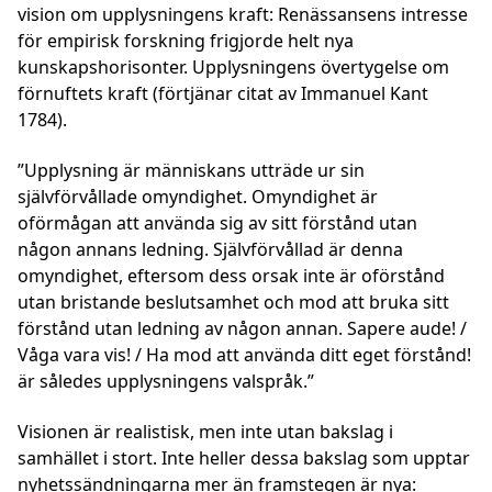
vision om upplysningens kraft: Renässansens intresse
för empirisk forskning frigjorde helt nya
kunskapshorisonter. Upplysningens övertygelse om
förnuftets kraft (förtjänar citat av Immanuel Kant
1784).
”Upplysning är människans utträde ur sin
självförvållade omyndighet. Omyndighet är
oförmågan att använda sig av sitt förstånd utan
någon annans ledning. Självförvållad är denna
omyndighet, eftersom dess orsak inte är oförstånd
utan bristande beslutsamhet och mod att bruka sitt
förstånd utan ledning av någon annan. Sapere aude! /
Våga vara vis! / Ha mod att använda ditt eget förstånd!
är således upplysningens valspråk.”
Visionen är realistisk, men inte utan bakslag i
samhället i stort. Inte heller dessa bakslag som upptar
nyhetssändningarna mer än framstegen är nya: