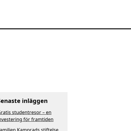
Senaste inläggen
ratis studentresor – en
nvestering för framtiden
amiljen Kamprads stiftelse