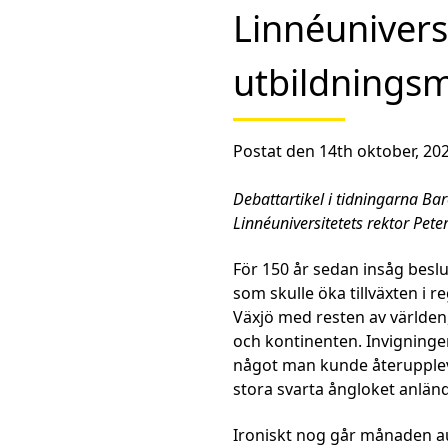
Linnéunivers
utbildningsm
Postat den 14th oktober, 202
Debattartikel i tidningarna B
Linnéuniversitetets rektor Pet
För 150 år sedan insåg beslu
som skulle öka tillväxten i
Växjö med resten av världe
och kontinenten. Invigning
något man kunde återupplev
stora svarta ångloket anlän
Ironiskt nog går månaden au