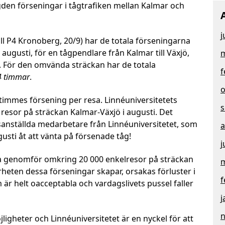
gden förseningar i tågtrafiken mellan Kalmar och
j
(till P4 Kronoberg, 20/9) har de totala förseningarna
usti, för en tågpendlare från Kalmar till Växjö,
m
. För den omvända sträckan har de totala
f
4 timmar
.
o
timmes försening per resa. Linnéuniversitetets
s
resor på sträckan Kalmar-Växjö i augusti. Det
sanställda medarbetare från Linnéuniversitetet, som
a
gusti åt att vänta på försenade tåg!
j
da genomför omkring 20 000 enkelresor på sträckan
m
heten dessa förseningar skapar, orsakas förluster i
f
är helt oacceptabla och vardagslivets pussel faller
j
heter och Linnéuniversitetet är en nyckel för att