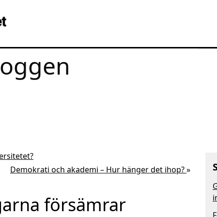
loggen
ersitetet?
Demokrati och akademi – Hur hänger det ihop?
»
G
i
garna försämrar
F