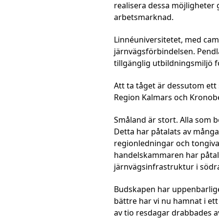
realisera dessa möjlighete
arbetsmarknad.
Linnéuniversitetet, med cam
järnvägsförbindelsen. Pendl
tillgänglig utbildningsmiljö 
Att ta tåget är dessutom ett s
Region Kalmars och Kronobe
Småland är stort. Alla som 
Detta har påtalats av många
regionledningar och tongiv
handelskammaren har påtalat
järnvägsinfrastruktur i södr
Budskapen har uppenbarligen in
bättre har vi nu hamnat i ett
av tio resdagar drabbades a