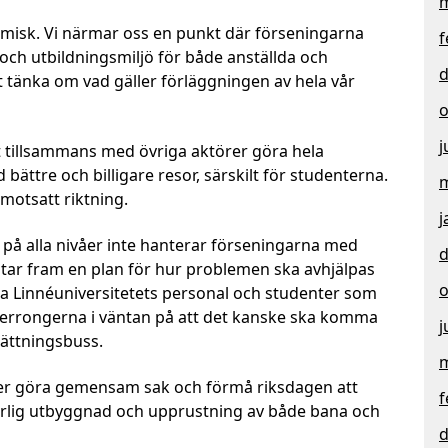
m
misk. Vi närmar oss en punkt där förseningarna
f
- och utbildningsmiljö för både anställda och
d
t tänka om vad gäller förläggningen av hela vår
o
j
tt tillsammans med övriga aktörer göra hela
bättre och billigare resor, särskilt för studenterna.
m
 motsatt riktning.
j
a på alla nivåer inte hanterar förseningarna med
d
tar fram en plan för hur problemen ska avhjälpas
o
bara Linnéuniversitetets personal och studenter som
perrongerna i väntan på att det kanske ska komma
j
rsättningsbuss.
m
rer göra gemensam sak och förmå riksdagen att
f
rderlig utbyggnad och upprustning av både bana och
d