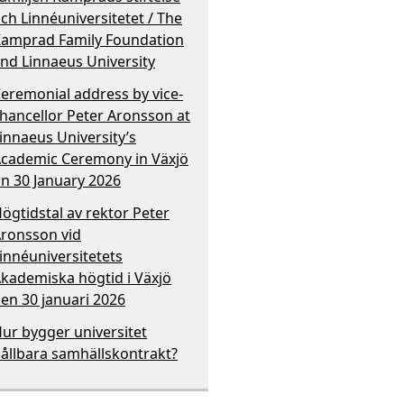
ch Linnéuniversitetet / The
amprad Family Foundation
nd Linnaeus University
eremonial address by vice-
hancellor Peter Aronsson at
innaeus University’s
cademic Ceremony in Växjö
n 30 January 2026
ögtidstal av rektor Peter
ronsson vid
innéuniversitetets
kademiska högtid i Växjö
en 30 januari 2026
ur bygger universitet
ållbara samhällskontrakt?