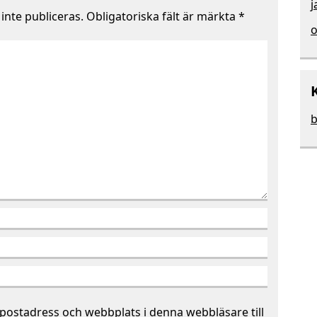
j
nte publiceras.
Obligatoriska fält är märkta
*
o
b
postadress och webbplats i denna webbläsare till