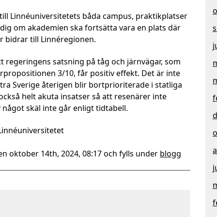
o
 till Linnéuniversitetets båda campus, praktikplatser
dig om akademien ska fortsätta vara en plats där
s
 bidrar till Linnéregionen.
j
tt regeringens satsning på tåg och järnvägar, som
m
propositionen 3/10, får positiv effekt. Det är inte
m
tra Sverige återigen blir bortprioriterade i statliga
ckså helt akuta insatser så att resenärer inte
f
något skäl inte går enligt tidtabell.
d
Linnéuniversitetet
o
a
n oktober 14th, 2024, 08:17 och fylls under
blogg
j
m
f