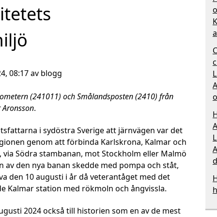
itetets
o
K
a
iljö
C
c
4, 08:17 av blogg
L
A
arometern (241011) och Smålandsposten (2410) från
o
er Aronsson
.
H
A
tsfattarna i sydöstra Sverige att järnvägen var det
L
 regionen genom att förbinda Karlskrona, Kalmar och
A
n, via Södra stambanan, mot Stockholm eller Malmö
d
en av den nya banan skedde med pompa och ståt,
a den 10 augusti i år då veterantåget med det
H
de Kalmar station med rökmoln och ångvissla.
h
gusti 2024 också till historien som en av de mest