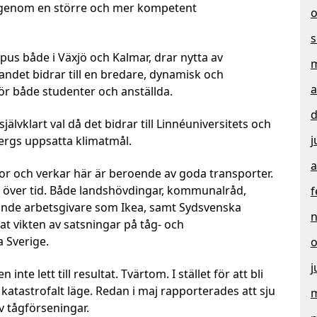
r genom en större och mer kompetent
o
s
pus både i Växjö och Kalmar, drar nytta av
m
andet bidrar till en bredare, dynamisk och
a
för både studenter och anställda.
d
jälvklart val då det bidrar till Linnéuniversitets och
j
rgs uppsatta klimatmål.
a
bor och verkar här är beroende av goda transporter.
 över tid. Både landshövdingar, kommunalråd,
f
ande arbetsgivare som Ikea, samt Sydsvenska
 vikten av satsningar på tåg- och
a Sverige.
o
j
te lett till resultat. Tvärtom. I stället för att bli
 katastrofalt läge. Redan i maj rapporterades att sju
m
v tågförseningar.