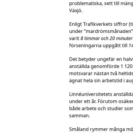
problematiska, sett till män
Växjö.
Enligt Trafikverkets siffror 
under ”mardrömsmånaden” aug
varit
8 timmar och 20 minuter
förseningarna uppgått till
1
Det betyder ungefär en halv
anställda genomförde 1 120 
motsvarar nästan två heltid
ägnat hela sin arbetstid i au
Linnéuniversitetets anställ
under ett år. Förutom osäker
både arbete och studier som 
samman.
Småland rymmer många möjlig