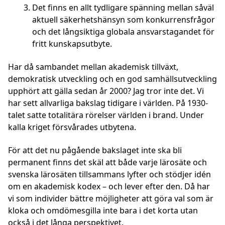
Det finns en allt tydligare spänning mellan såväl
aktuell säkerhetshänsyn som konkurrensfrågor
och det långsiktiga globala ansvarstagandet för
fritt kunskapsutbyte.
Har då sambandet mellan akademisk tillväxt,
demokratisk utveckling och en god samhällsutveckling
upphört att gälla sedan år 2000? Jag tror inte det. Vi
har sett allvarliga bakslag tidigare i världen. På 1930-
talet satte totalitära rörelser världen i brand. Under
kalla kriget försvårades utbytena.
För att det nu pågående bakslaget inte ska bli
permanent finns det skäl att både varje lärosäte och
svenska lärosäten tillsammans lyfter och stödjer idén
om en akademisk kodex – och lever efter den. Då har
vi som individer bättre möjligheter att göra val som är
kloka och omdömesgilla inte bara i det korta utan
också i det långa perspektivet.