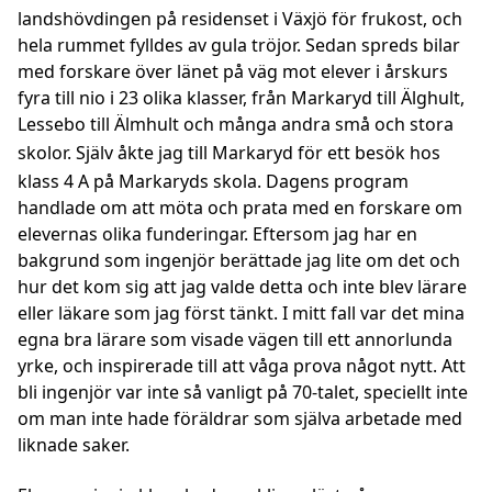
landshövdingen på residenset i Växjö för frukost, och
hela rummet fylldes av gula tröjor. Sedan spreds bilar
med forskare över länet på väg mot elever i årskurs
fyra till nio i 23 olika klasser, från Markaryd till Älghult,
Lessebo till Älmhult och många andra små och stora
skolor.
Själv åkte jag till Markaryd för ett besök hos
klass 4 A på Markaryds skola. Dagens program
handlade om att möta och prata med en forskare om
elevernas olika funderingar. Eftersom jag har en
bakgrund som ingenjör berättade jag lite om det och
hur det kom sig att jag valde detta och inte blev lärare
eller läkare som jag först tänkt. I mitt fall var det mina
egna bra lärare som visade vägen till ett annorlunda
yrke, och inspirerade till att våga prova något nytt. Att
bli ingenjör var inte så vanligt på 70-talet, speciellt inte
om man inte hade föräldrar som själva arbetade med
liknade saker.