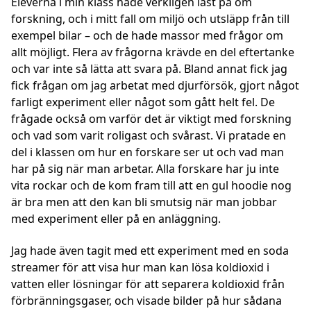
Eleverna i min klass hade verkligen läst på om
forskning, och i mitt fall om miljö och utsläpp från till
exempel bilar – och de hade massor med frågor om
allt möjligt. Flera av frågorna krävde en del eftertanke
och var inte så lätta att svara på. Bland annat fick jag
fick frågan om jag arbetat med djurförsök, gjort något
farligt experiment eller något som gått helt fel. De
frågade också om varför det är viktigt med forskning
och vad som varit roligast och svårast. Vi pratade en
del i klassen om hur en forskare ser ut och vad man
har på sig när man arbetar. Alla forskare har ju inte
vita rockar och de kom fram till att en gul hoodie nog
är bra men att den kan bli smutsig när man jobbar
med experiment eller på en anläggning.
Jag hade även tagit med ett experiment med en soda
streamer för att visa hur man kan lösa koldioxid i
vatten eller lösningar för att separera koldioxid från
förbränningsgaser, och visade bilder på hur sådana