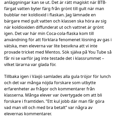
anläggningar kan se ut. Det är rätt magiskt när BTB-
färgat vatten byter färg från grönt till gult när man
bubblar ner koldioxid i flaskan. Jag lämnade en
bärgare med gult vatten och klassen ska höra av sig
när koldioxiden diffunderat ut och vattnet är grönt
igen. Det var här min Coca-cola-flaska kom till
användning för att förklara fenomenet lösning av gas i
vätska, men eleverna var lite besvikna att vi inte
provade tricket med Mentos. Sök själva på You Tube så
får ni se varför jag inte testade det i klassrummet –
vilket lärarna var glada för.
Tillbaka igen i Växjö samlades alla gula tröjor för lunch
och det var många nöjda forskare som utbytte
erfarenheter av frågor och kommentarer från
klasserna. Många elever var övertygade om att bli
forskare i framtiden. ”Ett kul jobb där man får göra
vad man vill och med bra betalt” var några av
elevernas kommentarer.