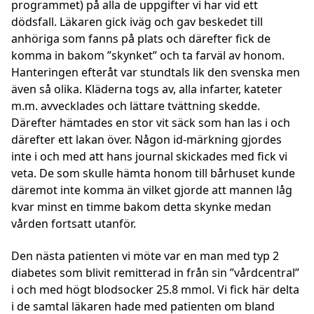
programmet) på alla de uppgifter vi har vid ett
dödsfall. Läkaren gick iväg och gav beskedet till
anhöriga som fanns på plats och därefter fick de
komma in bakom ”skynket” och ta farväl av honom.
Hanteringen efteråt var stundtals lik den svenska men
även så olika. Kläderna togs av, alla infarter, kateter
m.m. avvecklades och lättare tvättning skedde.
Därefter hämtades en stor vit säck som han las i och
därefter ett lakan över. Någon id-märkning gjordes
inte i och med att hans journal skickades med fick vi
veta. De som skulle hämta honom till bårhuset kunde
däremot inte komma än vilket gjorde att mannen låg
kvar minst en timme bakom detta skynke medan
vården fortsatt utanför.
Den nästa patienten vi möte var en man med typ 2
diabetes som blivit remitterad in från sin ”vårdcentral”
i och med högt blodsocker 25.8 mmol. Vi fick här delta
i de samtal läkaren hade med patienten om bland