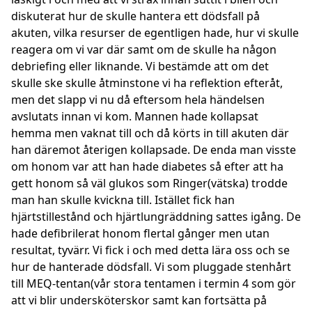
diskuterat hur de skulle hantera ett dödsfall på
akuten, vilka resurser de egentligen hade, hur vi skulle
reagera om vi var där samt om de skulle ha någon
debriefing eller liknande. Vi bestämde att om det
skulle ske skulle åtminstone vi ha reflektion efteråt,
men det slapp vi nu då eftersom hela händelsen
avslutats innan vi kom. Mannen hade kollapsat
hemma men vaknat till och då körts in till akuten där
han däremot återigen kollapsade. De enda man visste
om honom var att han hade diabetes så efter att ha
gett honom så väl glukos som Ringer(vätska) trodde
man han skulle kvickna till. Istället fick han
hjärtstillestånd och hjärtlungräddning sattes igång. De
hade defibrilerat honom flertal gånger men utan
resultat, tyvärr. Vi fick i och med detta lära oss och se
hur de hanterade dödsfall. Vi som pluggade stenhårt
till MEQ-tentan(vår stora tentamen i termin 4 som gör
att vi blir undersköterskor samt kan fortsätta på