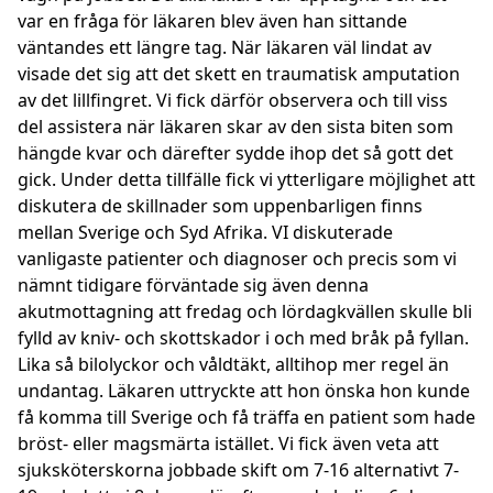
var en fråga för läkaren blev även han sittande
väntandes ett längre tag. När läkaren väl lindat av
visade det sig att det skett en traumatisk amputation
av det lillfingret. Vi fick därför observera och till viss
del assistera när läkaren skar av den sista biten som
hängde kvar och därefter sydde ihop det så gott det
gick. Under detta tillfälle fick vi ytterligare möjlighet att
diskutera de skillnader som uppenbarligen finns
mellan Sverige och Syd Afrika. VI diskuterade
vanligaste patienter och diagnoser och precis som vi
nämnt tidigare förväntade sig även denna
akutmottagning att fredag och lördagkvällen skulle bli
fylld av kniv- och skottskador i och med bråk på fyllan.
Lika så bilolyckor och våldtäkt, alltihop mer regel än
undantag. Läkaren uttryckte att hon önska hon kunde
få komma till Sverige och få träffa en patient som hade
bröst- eller magsmärta istället. Vi fick även veta att
sjuksköterskorna jobbade skift om 7-16 alternativt 7-