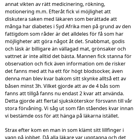
annat vikten av rätt medicinering, rökning,
motionering m.m. Efteråt fick vi möjlighet att
diskutera saken med läkaren som berättade att
många har diabetes i Syd Afrika men på grund av den
fattigdom som råder är det alldeles för få som har
möjligheter att göra något åt det. Snabbmat, godis
och läsk är billigare än vällagad mat, grönsaker och
vattnet är inte alltid det bästa. Mannen fick stanna för
observation och fick även information om de risker
det fanns med att ha ett för högt blodsocker, även
denna man blev kvar bakom sitt skynke alltså ett av
båsen minst 3h. Vilket gjorde att av de 4 bås som
fanns att tillgå fanns nu endast 2 kvar att använda.
Detta gjorde att flertal sjuksköterskor försvann till vår
stora förvåning. Vi såg ut som fån ståendes kvar innan
vi bestämde oss för att hänga på läkarna istället.
Strax efter kom en man in som klämt sitt lillfinger i
vagn på jobbet. Då alla läkare var upptagna och det