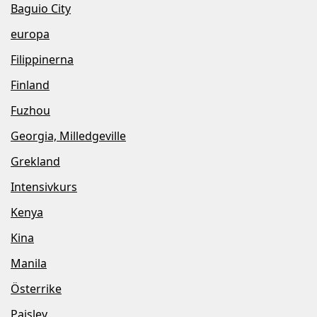
Baguio City
europa
Filippinerna
Finland
Fuzhou
Georgia, Milledgeville
Grekland
Intensivkurs
Kenya
Kina
Manila
Österrike
Paisley