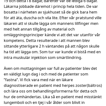
19 och detta i 8 dagar, därefter var de lediga 6 dagar.
Läkarna jobbade däremot i princip hela tiden. De var
bosatta i närheten av sjukhuset så de gick bara hem
för att äta, duscha och vila lite. Efter vår pratstund ville
läkaren att vi skulle lägga om mannens lillfinger men
med helt annan tillgång av material och
omläggningsprinciper kände vi att det var utanför vår
kompetens. Detta resulterade i att mannen blev
sittande ytterligare 2 h väntandes på att någon skulle
ha tid att lägga om. Som tur var kunde vi bistå med en
intra muskulär injektion som smärtlindring.
Även om mottagningen var full av patienter blev det
en väldigt lugn dag i och med de patienter som
”fastna”. Vi fick vara med när en läkare
diagnostiserade en patient med herpes zoster(bältros)
och lära oss om behandlingsformerna för detta och
hur de omhändertas. Lika så en patient med misstänkt
lungemboli och en tjej i vår ålder som blivit in