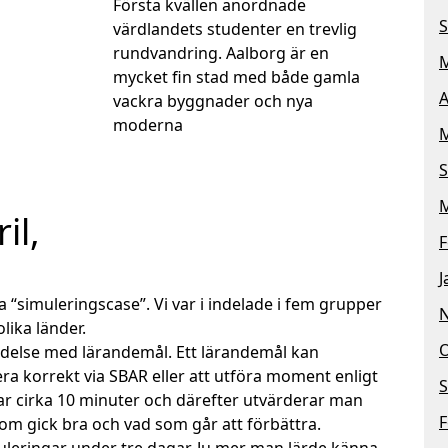
Första kvällen anordnade
S
värdlandets studenter en trevlig
rundvandring. Aalborg är en
M
mycket fin stad med både gamla
A
vackra byggnader och nya
moderna
M
S
M
il,
F
J
a “simuleringscase”. Vi var i indelade i fem grupper
lika länder.
O
ndelse med lärandemål. Ett lärandemål kan
ra korrekt via SBAR eller att utföra moment enligt
S
ar cirka 10 minuter och därefter utvärderar man
F
om gick bra och vad som går att förbättra.
imuleringar under tre dagar. Ju mer man lärde känna