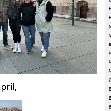
F
G
G
I
K
M
Ö
ril,
P
P
P