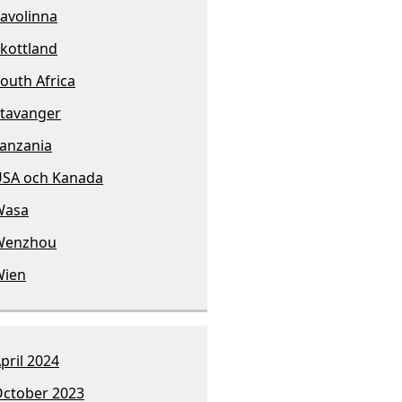
avolinna
kottland
outh Africa
tavanger
anzania
SA och Kanada
Wasa
Wenzhou
Wien
pril 2024
ctober 2023