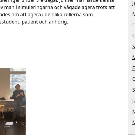
J
ev man i simuleringarna och vågade agera trots att
M
ades om att agera i de olika rollerna som
estudent, patient och anhörig.
F
O
S
M
F
O
S
J
M
M