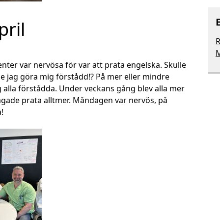
ril
R
M
nter var nervösa för var att prata engelska. Skulle
le jag göra mig förstådd!? På mer eller mindre
 alla förstådda. Under veckans gång blev alla mer
vågade prata alltmer. Måndagen var nervös, på
!