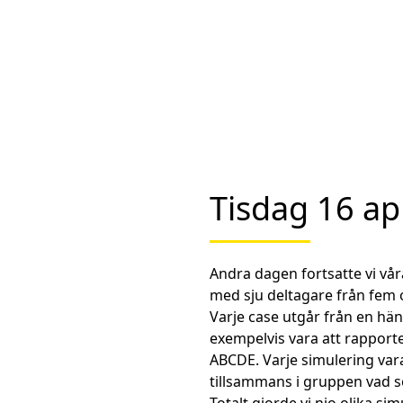
Tisdag 16 apr
Andra dagen fortsatte vi vår
med sju deltagare från fem o
Varje case utgår från en hä
exempelvis vara att rapporte
ABCDE. Varje simulering var
tillsammans i gruppen vad s
Totalt gjorde vi nio olika s