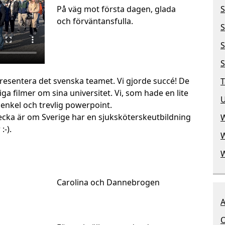
S
På väg mot första dagen, glada
och förväntansfulla.
S
S
S
 presentera det svenska teamet. Vi gjorde succé! De
T
a filmer om sina universitet. Vi, som hade en lite
U
 enkel och trevlig powerpoint.
vecka är om Sverige har en sjuksköterskeutbildning
:-).
Carolina och Dannebrogen
A
O