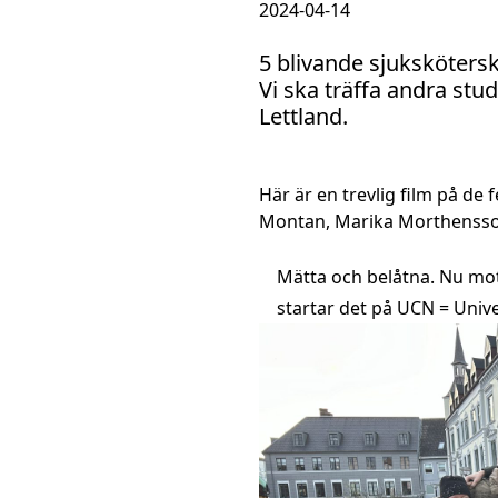
2024-04-14
5 blivande sjukskötersko
Vi ska träffa andra st
Lettland.
Här är en trevlig film på de
Montan, Marika Morthensson
Mätta och belåtna. Nu mot
startar det på UCN = Univ