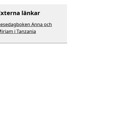
Externa länkar
esedagboken Anna och
iriam i Tanzania