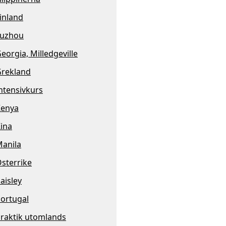
inland
Fuzhou
eorgia, Milledgeville
rekland
ntensivkurs
Kenya
ina
anila
sterrike
aisley
ortugal
raktik utomlands