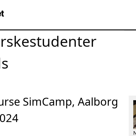
erskestudenter
ds
ourse SimCamp, Aalborg
2024
N