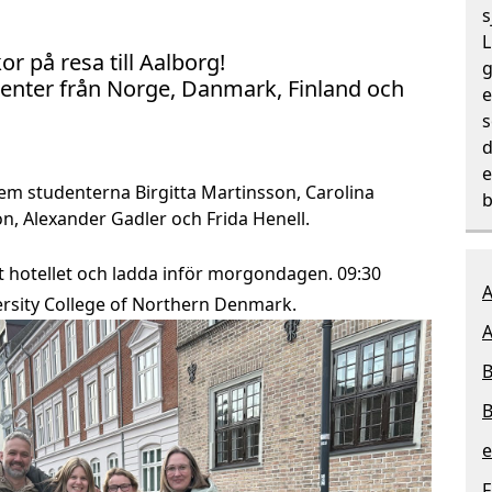
s
L
r på resa till Aalborg!
g
udenter från Norge, Danmark, Finland och
e
s
d
e
 fem studenterna Birgitta Martinsson, Carolina
b
, Alexander Gadler och Frida Henell.
 hotellet och ladda inför morgondagen. 09:30
A
ersity College of Northern Denmark.
A
B
B
F