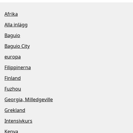
Afrika
Alla inlägg
Baguio
Baguio City
europa
Filippinerna
Finland
Fuzhou
Georgia, Milledgeville
Grekland
Intensivkurs
Kenya