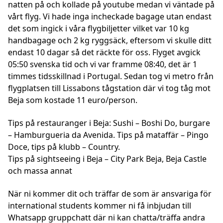
natten på och kollade på youtube medan vi väntade på
vårt flyg. Vi hade inga incheckade bagage utan endast
det som ingick i våra flygbiljetter vilket var 10 kg
handbagage och 2 kg ryggsäck, eftersom vi skulle ditt
endast 10 dagar så det räckte för oss. Flyget avgick
05:50 svenska tid och vi var framme 08:40, det är 1
timmes tidsskillnad i Portugal. Sedan tog vi metro från
flygplatsen till Lissabons tågstation där vi tog tåg mot
Beja som kostade 11 euro/person.
Tips på restauranger i Beja: Sushi – Boshi Do, burgare
– Hamburgueria da Avenida. Tips på mataffär – Pingo
Doce, tips på klubb – Country.
Tips på sightseeing i Beja – City Park Beja, Beja Castle
och massa annat
När ni kommer dit och träffar de som är ansvariga för
international students kommer ni få inbjudan till
Whatsapp gruppchatt där ni kan chatta/träffa andra