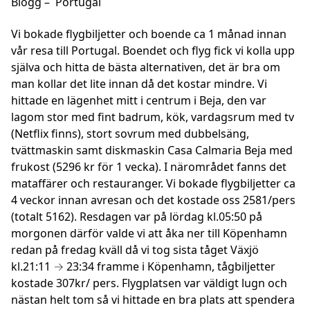
Blogg – Portugal
Vi bokade flygbiljetter och boende ca 1 månad innan
vår resa till Portugal. Boendet och flyg fick vi kolla upp
själva och hitta de bästa alternativen, det är bra om
man kollar det lite innan då det kostar mindre. Vi
hittade en lägenhet mitt i centrum i Beja, den var
lagom stor med fint badrum, kök, vardagsrum med tv
(Netflix finns), stort sovrum med dubbelsäng,
tvättmaskin samt diskmaskin Casa Calmaria Beja med
frukost (5296 kr för 1 vecka). I närområdet fanns det
mataffärer och restauranger. Vi bokade flygbiljetter ca
4 veckor innan avresan och det kostade oss 2581/pers
(totalt 5162). Resdagen var på lördag kl.05:50 på
morgonen därför valde vi att åka ner till Köpenhamn
redan på fredag kväll då vi tog sista tåget Växjö
kl.21:11 → 23:34 framme i Köpenhamn, tågbiljetter
kostade 307kr/ pers. Flygplatsen var väldigt lugn och
nästan helt tom så vi hittade en bra plats att spendera