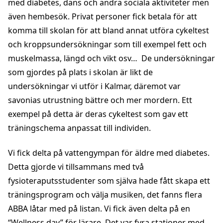
med diabetes, dans och andra sociala aktiviteter men
även hembesök. Privat personer fick betala för att
komma till skolan för att bland annat utföra cykeltest
och kroppsundersökningar som till exempel fett och
muskelmassa, längd och vikt osv… De undersökningar
som gjordes på plats i skolan är likt de
undersökningar vi utför i Kalmar, däremot var
savonias utrustning bättre och mer mordern. Ett
exempel på detta är deras cykeltest som gav ett
träningschema anpassat till individen.
Vi fick delta på vattengympan för äldre med diabetes.
Detta gjorde vi tillsammans med två
fysioteraputsstudenter som själva hade fått skapa ett
träningsprogram och välja musiken, det fanns flera
ABBA låtar med på listan. Vi fick även delta på en
“Wellness day” för lärare. Det var fyra stationer med