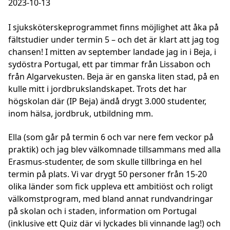
2023-10-13
I sjuksköterskeprogrammet finns möjlighet att åka på
fältstudier under termin 5 – och det är klart att jag tog
chansen! I mitten av september landade jag in i Beja, i
sydöstra Portugal, ett par timmar från Lissabon och
från Algarvekusten. Beja är en ganska liten stad, på en
kulle mitt i jordbrukslandskapet. Trots det har
högskolan där (IP Beja) ändå drygt 3.000 studenter,
inom hälsa, jordbruk, utbildning mm.
Ella (som går på termin 6 och var nere fem veckor på
praktik) och jag blev välkomnade tillsammans med alla
Erasmus-studenter, de som skulle tillbringa en hel
termin på plats. Vi var drygt 50 personer från 15-20
olika länder som fick uppleva ett ambitiöst och roligt
välkomstprogram, med bland annat rundvandringar
på skolan och i staden, information om Portugal
(inklusive ett Quiz där vi lyckades bli vinnande lag!) och