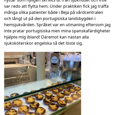
flyttar som nyligen skrivits ut från sjukhuset och inte
var redo att flytta hem. Under praktiken fick jag träffa
många olika patienter både i Beja på vårdcentralen
och långt ut på den portugisiska landsbygden i
hemsjukvården. Språket var en utmaning eftersom jag
inte pratar portugisiska men mina spanskafärdigheter
hjälpte mig ibland! Däremot kan nästan alla
sjuksköterskor engelska så det löste sig.