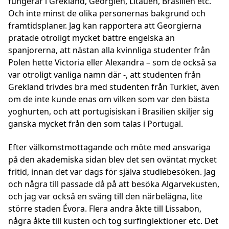
fungerar i Grekland, Georgien, Litauen, Brasilien etc.
Och inte minst de olika personernas bakgrund och
framtidsplaner. Jag kan rapportera att Georgierna
pratade otroligt mycket bättre engelska än
spanjorerna, att nästan alla kvinnliga studenter från
Polen hette Victoria eller Alexandra – som de också sa
var otroligt vanliga namn där -, att studenten från
Grekland trivdes bra med studenten från Turkiet, även
om de inte kunde enas om vilken som var den bästa
yoghurten, och att portugisiskan i Brasilien skiljer sig
ganska mycket från den som talas i Portugal.
Efter välkomstmottagande och möte med ansvariga
på den akademiska sidan blev det sen oväntat mycket
fritid, innan det var dags för själva studiebesöken. Jag
och några till passade då på att besöka Algarvekusten,
och jag var också en sväng till den närbelägna, lite
större staden Évora. Flera andra åkte till Lissabon,
några åkte till kusten och tog surfinglektioner etc. Det