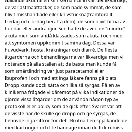
Gällande akut fallen klinikerna fick in var det likvärdigt,
de var astmaattacker, de som hade svimmat, de som
blivit misshandlade eller knivstuckna(framförallt
fredag och lördag berätta dem), de som blivit bitna av
hundar eller andra djur. Sen hade de även de “mindre”
akuta men som ändå klassades som akuta i och med
att symtomen uppkommit samma dag. Dessa var
huvudvärk, hosta, kräkningar och diarré. De flesta
åtgärderna och behandlingarna var likvärdiga men vi
noterade på alla ställen att de bästa man kunde få
som smärtlindring var just paracetamol eller
Ibuprofen i och med att inga läkare fanns på plats.
Dropp kunde dock sätta och lika så syrgas. På en av
klinikerna frågade vi däremot på vilka indikationer de
gjorde vissa åtgärder om de använda någon typ av
protokoll eller policy som de gick efter. Svaret var att
de visste när de skulle ge dropp och ge syrgas, de
behövde inga siffror för det.. Brutna ben spjälkande de
med kartonger och lite bandage innan de fick remiss