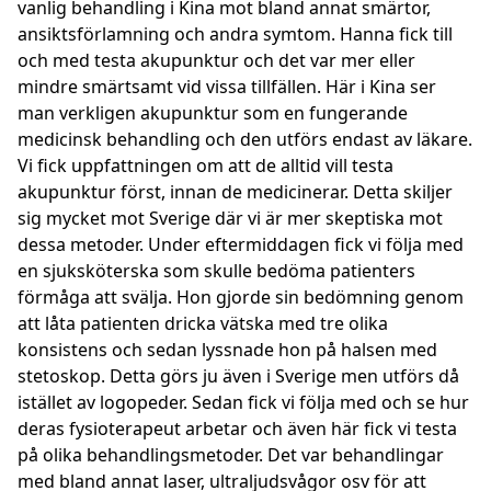
vanlig behandling i Kina mot bland annat smärtor,
ansiktsförlamning och andra symtom. Hanna fick till
och med testa akupunktur och det var mer eller
mindre smärtsamt vid vissa tillfällen. Här i Kina ser
man verkligen akupunktur som en fungerande
medicinsk behandling och den utförs endast av läkare.
Vi fick uppfattningen om att de alltid vill testa
akupunktur först, innan de medicinerar. Detta skiljer
sig mycket mot Sverige där vi är mer skeptiska mot
dessa metoder. Under eftermiddagen fick vi följa med
en sjuksköterska som skulle bedöma patienters
förmåga att svälja. Hon gjorde sin bedömning genom
att låta patienten dricka vätska med tre olika
konsistens och sedan lyssnade hon på halsen med
stetoskop. Detta görs ju även i Sverige men utförs då
istället av logopeder. Sedan fick vi följa med och se hur
deras fysioterapeut arbetar och även här fick vi testa
på olika behandlingsmetoder. Det var behandlingar
med bland annat laser, ultraljudsvågor osv för att