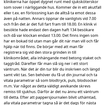
klinikerna har öppet dygnet runt med sjuksköterskor
som sover i närliggande hus. Kommer de in ett akutfall
eller t.ex. en förlossning kan de alltså ta emot dessa
även på natten. Annars öppnar de vanligtvis vid 7.00
och från det är det full fart fram till 18.00. En klinik vi
besökte hade endast den dagen haft 134 besökare
och då var klockan endast 13.00. Det finns ingen som
har en bokad tid utan man går dit när man vill och får
hjälp när tid finns. De börjar med att man får
registrera sig vid den stora grinden in till
klinikområdet, alla inhängande med betong staket och
taggtråd. Därefter får man slå sig ner i ett stort
väntrum. När det är din tur blir du inskriven och längd
samt vikt tas. Sen behöver du få ut din journal och ta
vitala parametrar så som blodtryck, puls, blodsocker
m.m. Var något av detta väldigt avvikande skrevs
remiss till sjukhus. Därför är det nu ännu ett väntrum
till detta. Efter att pappersjournalen blivit uthämtad,
alla vitala parametrar tagna så är det dags för nästa