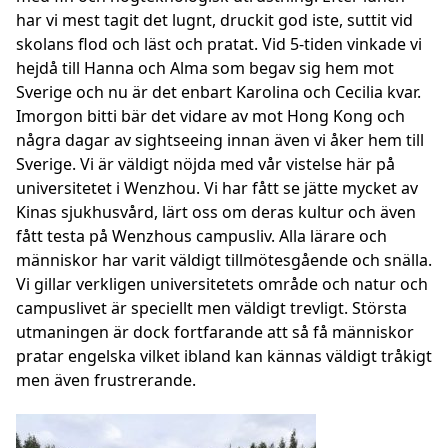
har vi mest tagit det lugnt, druckit god iste, suttit vid
skolans flod och läst och pratat. Vid 5-tiden vinkade vi
hejdå till Hanna och Alma som begav sig hem mot
Sverige och nu är det enbart Karolina och Cecilia kvar.
Imorgon bitti bär det vidare av mot Hong Kong och
några dagar av sightseeing innan även vi åker hem till
Sverige. Vi är väldigt nöjda med vår vistelse här på
universitetet i Wenzhou. Vi har fått se jätte mycket av
Kinas sjukhusvård, lärt oss om deras kultur och även
fått testa på Wenzhous campusliv. Alla lärare och
människor har varit väldigt tillmötesgående och snälla.
Vi gillar verkligen universitetets område och natur och
campuslivet är speciellt men väldigt trevligt. Största
utmaningen är dock fortfarande att så få människor
pratar engelska vilket ibland kan kännas väldigt tråkigt
men även frustrerande.