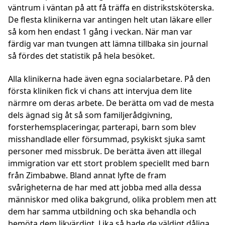
väntrum i väntan på att få träffa en distrikstsköterska.
De flesta klinikerna var antingen helt utan läkare eller
så kom hen endast 1 gång i veckan. När man var
färdig var man tvungen att lämna tillbaka sin journal
så fördes det statistik på hela besöket.
Alla klinikerna hade även egna socialarbetare. På den
första kliniken fick vi chans att intervjua dem lite
närmre om deras arbete. De berätta om vad de mesta
dels ägnad sig åt så som familjerådgivning,
forsterhemsplaceringar, parterapi, barn som blev
misshandlade eller försummad, psykiskt sjuka samt
personer med missbruk. De berätta även att illegal
immigration var ett stort problem speciellt med barn
från Zimbabwe. Bland annat lyfte de fram
svårigheterna de har med att jobba med alla dessa
människor med olika bakgrund, olika problem men att
dem har samma utbildning och ska behandla och
bemöta dem likvärdigt. Lika så hade de väldigt dåliga