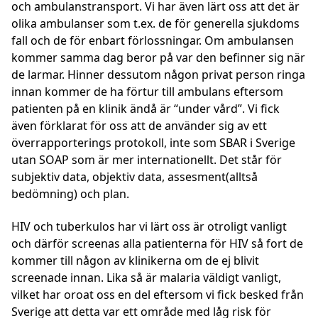
och ambulanstransport. Vi har även lärt oss att det är
olika ambulanser som t.ex. de för generella sjukdoms
fall och de för enbart förlossningar. Om ambulansen
kommer samma dag beror på var den befinner sig när
de larmar. Hinner dessutom någon privat person ringa
innan kommer de ha förtur till ambulans eftersom
patienten på en klinik ändå är “under vård”. Vi fick
även förklarat för oss att de använder sig av ett
överrapporterings protokoll, inte som SBAR i Sverige
utan SOAP som är mer internationellt. Det står för
subjektiv data, objektiv data, assesment(alltså
bedömning) och plan.
HIV och tuberkulos har vi lärt oss är otroligt vanligt
och därför screenas alla patienterna för HIV så fort de
kommer till någon av klinikerna om de ej blivit
screenade innan. Lika så är malaria väldigt vanligt,
vilket har oroat oss en del eftersom vi fick besked från
Sverige att detta var ett område med låg risk för