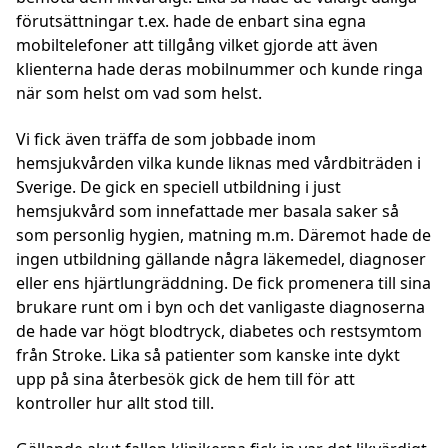
förutsättningar t.ex. hade de enbart sina egna
mobiltelefoner att tillgång vilket gjorde att även
klienterna hade deras mobilnummer och kunde ringa
när som helst om vad som helst.
Vi fick även träffa de som jobbade inom
hemsjukvården vilka kunde liknas med vårdbiträden i
Sverige. De gick en speciell utbildning i just
hemsjukvård som innefattade mer basala saker så
som personlig hygien, matning m.m. Däremot hade de
ingen utbildning gällande några läkemedel, diagnoser
eller ens hjärtlungräddning. De fick promenera till sina
brukare runt om i byn och det vanligaste diagnoserna
de hade var högt blodtryck, diabetes och restsymtom
från Stroke. Lika så patienter som kanske inte dykt
upp på sina återbesök gick de hem till för att
kontroller hur allt stod till.