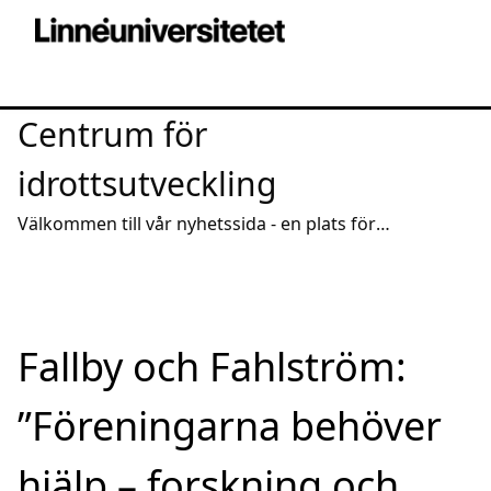
Centrum för
idrottsutveckling
Välkommen till vår nyhetssida - en plats för
intressanta reportage och spridning av aktuell
kunskap
Fallby och Fahlström:
”Föreningarna behöver
hjälp – forskning och