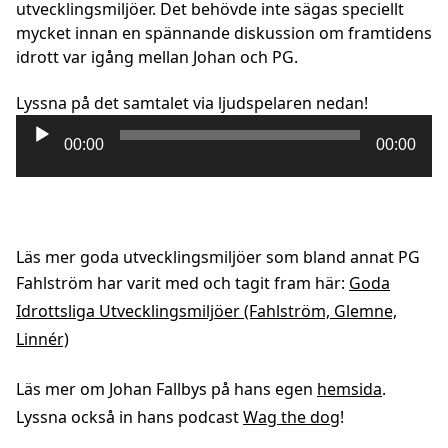
utvecklingsmiljöer. Det behövde inte sägas speciellt
mycket innan en spännande diskussion om framtidens
idrott var igång mellan Johan och PG.
Lyssna på det samtalet via ljudspelaren nedan!
00:00
00:00
Ljudspelare
Läs mer goda utvecklingsmiljöer som bland annat PG
Fahlström har varit med och tagit fram här:
Goda
Idrottsliga Utvecklingsmiljöer (Fahlström, Glemne,
Linnér)
Läs mer om Johan Fallbys på hans egen
hemsida
.
Lyssna också in hans podcast
Wag the dog
!