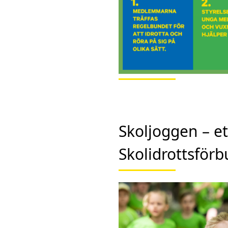
Skoljoggen – e
Skolidrottsförb