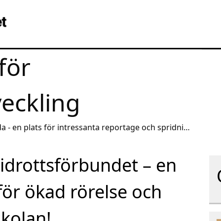
för
veckling
a - en plats för intressanta reportage och spridning
idrottsförbundet – en
ör ökad rörelse och
skolan!