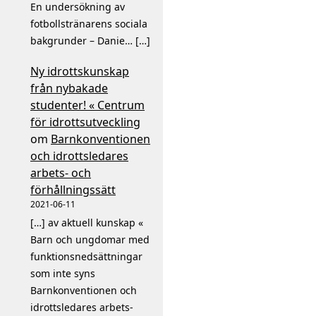
En undersökning av
fotbollstränarens sociala
bakgrunder – Danie… […]
Ny idrottskunskap
från nybakade
studenter! « Centrum
för idrottsutveckling
om
Barnkonventionen
och idrottsledares
arbets- och
förhållningssätt
2021-06-11
[…] av aktuell kunskap «
Barn och ungdomar med
funktionsnedsättningar
som inte syns
Barnkonventionen och
idrottsledares arbets-