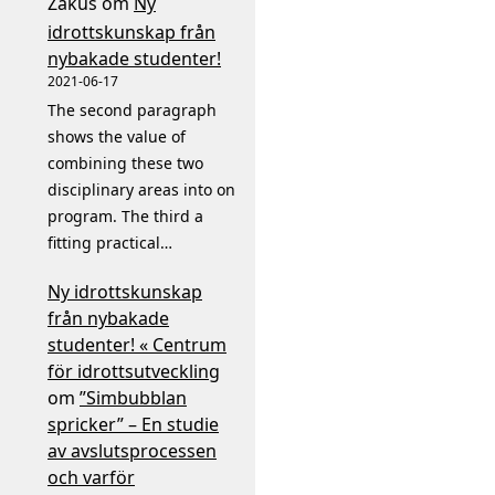
Zakus
om
Ny
idrottskunskap från
nybakade studenter!
2021-06-17
The second paragraph
shows the value of
combining these two
disciplinary areas into on
program. The third a
fitting practical…
Ny idrottskunskap
från nybakade
studenter! « Centrum
för idrottsutveckling
om
”Simbubblan
spricker” – En studie
av avslutsprocessen
och varför