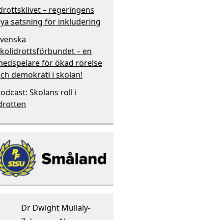
drottsklivet – regeringens
ya satsning för inkludering
venska
kolidrottsförbundet – en
edspelare för ökad rörelse
ch demokrati i skolan!
odcast: Skolans roll i
drotten
Dr Dwight Mullaly-