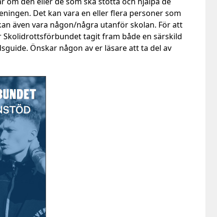
r om den eller de som ska stötta och hjälpa de
eningen. Det kan vara en eller flera personer som
kan även vara någon/några utanför skolan. För att
 Skolidrottsförbundet tagit fram både en särskild
sguide. Önskar någon av er läsare att ta del av