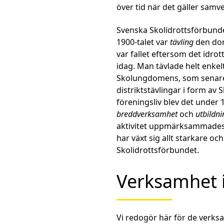
över tid när det gäller samv
Svenska Skolidrottsförbunde
1900-talet var
tävling
den dom
var fallet eftersom det idrott
idag. Man tävlade helt enkelt
Skolungdomens, som senare b
distriktstävlingar i form av
föreningsliv blev det under 1
breddverksamhet
och
utbildni
aktivitet uppmärksammades a
har växt sig allt starkare o
Skolidrottsförbundet.
Verksamhet 
Vi redogör här för de verk