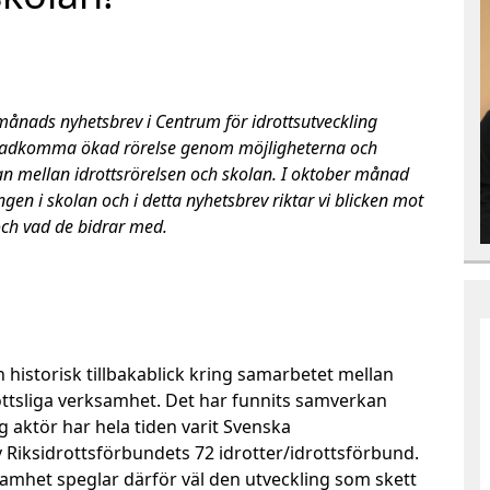
ånads nyhetsbrev i Centrum för idrottsutveckling
 åstadkomma ökad rörelse genom möjligheterna och
an mellan idrottsrörelsen och skolan. I oktober månad
gen i skolan och i detta nyhetsbrev riktar vi blicken mot
och vad de bidrar med.
 historisk tillbakablick kring samarbetet mellan
ottsliga verksamhet. Det har funnits samverkan
 aktör har hela tiden varit Svenska
 Riksidrottsförbundets 72 idrotter/idrottsförbund.
amhet speglar därför väl den utveckling som skett