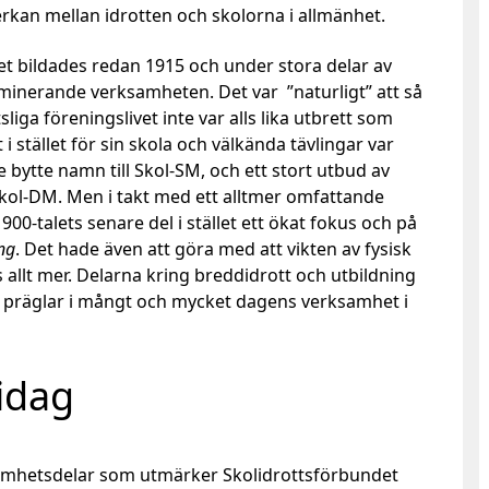
erkan mellan idrotten och skolorna i allmänhet.
t bildades redan 1915 och under stora delar av
inerande verksamheten. Det var ”naturligt” att så
sliga föreningslivet inte var alls lika utbrett som
 i stället för sin skola och välkända tävlingar var
ytte namn till Skol-SM, och ett stort utbud av
 Skol-DM. Men i takt med ett alltmer omfattande
900-talets senare del i stället ett ökat fokus och på
ng
. Det hade även att göra med att vikten av fysisk
llt mer. Delarna kring breddidrott och utbildning
ch präglar i mångt och mycket dagens verksamhet i
idag
samhetsdelar som utmärker Skolidrottsförbundet