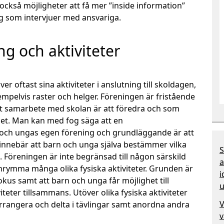
 också möjligheter att få mer ”inside information”
ag som intervjuer med ansvariga.
ng och aktiviteter
er oftast sina aktiviteter i anslutning till skoldagen,
mpelvis raster och helger. Föreningen är fristående
tt samarbete med skolan är att föredra och som
het. Man kan med fog säga att en
 och ungas egen förening och grundläggande är att
innebär att barn och unga själva bestämmer vilka
S
. Föreningen är inte begränsad till någon särskild
a
inrymma många olika fysiska aktiviteter. Grunden är
i
fokus samt att barn och unga får möjlighet till
u
iteter tillsammans. Utöver olika fysiska aktiviteter
V
rrangera och delta i tävlingar samt anordna andra
v