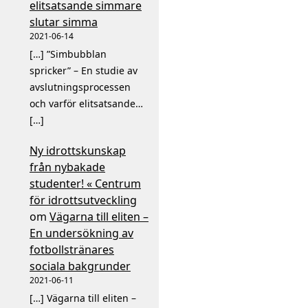
elitsatsande simmare
slutar simma
2021-06-14
[…] ”Simbubblan
spricker” – En studie av
avslutningsprocessen
och varför elitsatsande…
[…]
Ny idrottskunskap
från nybakade
studenter! « Centrum
för idrottsutveckling
om
Vägarna till eliten –
En undersökning av
fotbollstränares
sociala bakgrunder
2021-06-11
[…] Vägarna till eliten –