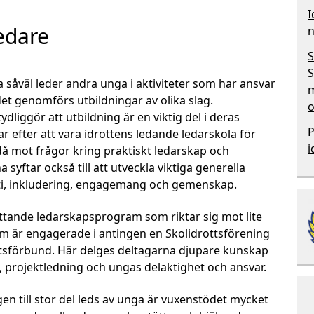
I
edare
n
S
S
a såväl leder andra unga i aktiviteter som har ansvar
m
 det genomförs utbildningar av olika slag.
o
ydliggör att utbildning är en viktig del i deras
P
r efter att vara idrottens ledande ledarskola för
i
då mot frågor kring praktiskt ledarskap och
 syftar också till att utveckla viktiga generella
, inkludering, engagemang och gemenskap.
ttande ledarskapsprogram som riktar sig mot lite
om är engagerade i antingen en Skolidrottsförening
rottsförbund. Här delges deltagarna djupare kunskap
, projektledning och ungas delaktighet och ansvar.
n till stor del leds av unga är vuxenstödet mycket