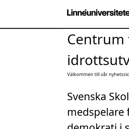
Centrum 
idrottsut
Välkommen till vår nyhetssid
av aktuell kunskap
Svenska Skol
medspelare f
demokrati i 