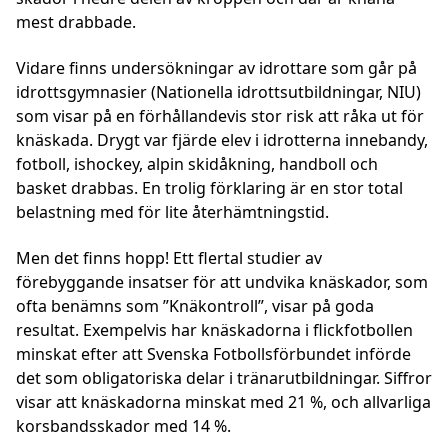
mest drabbade.
Vidare finns undersökningar av idrottare som går på
idrottsgymnasier (Nationella idrottsutbildningar, NIU)
som visar på en förhållandevis stor risk att råka ut för
knäskada. Drygt var fjärde elev i idrotterna innebandy,
fotboll, ishockey, alpin skidåkning, handboll och
basket drabbas. En trolig förklaring är en stor total
belastning med för lite återhämtningstid.
Men det finns hopp!
Ett flertal studier av
förebyggande insatser för att undvika knäskador, som
ofta benämns som ”Knäkontroll”, visar på goda
resultat. Exempelvis har knäskadorna i flickfotbollen
minskat efter att Svenska Fotbollsförbundet införde
det som obligatoriska delar i tränarutbildningar. Siffror
visar att knäskadorna minskat med 21 %, och allvarliga
korsbandsskador med 14 %.