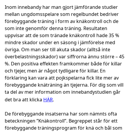
Inom innebandy har man gjort jämförande studier
mellan ungdomsspelare som regelbundet bedriver
förebyggande träning i form av knäkontroll och de
som inte genomför denna träning. Resultaten
uppvisar att de som tränade knäkontroll hade 35 %
mindre skador under en säsong i jämförelse med
övriga. Om man ser till akuta skador (alltså inte
överbelastningsskador) var siffrorna ännu större – 45
%. Den positiva effekten framkommer både för killar
och tjejer, men är något tydligare för killar. En
förklaring kan vara att pojkspelarna fick lite mer av
förebyggande knäträning än tjejerna. För dig som vill
ta del av mer information om innebandystudien går
det bra att klicka
HÄR
.
De förebyggande insatserna har som nämnts ofta
beteckningen ”Knäkontroll”. Begreppet står för ett
förebyggande träningsprogram för knä och bål som