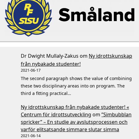
Dr Dwight Mullaly-Zakus
om
Ny idrottskunskap
från nybakade studenter!
2021-06-17
The second paragraph shows the value of combining
these two disciplinary areas into on program. The
third a fitting practical…
Ny idrottskunskap från nybakade studenter! «
Centrum för idrottsutveckling
om
”Simbubblan
spricker” – En studie av avslutsprocessen och
varför elitsatsande simmare slutar simma
2021-06-14