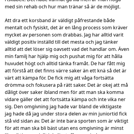
med sin rehab och hur man tränar så är de möjligt.
Att dra ett korsband är väldigt påfrestande både
mentalt och fysiskt, det är en lång process som kräver
mycket av personen som drabbas. Jag har alltid varit
väldigt positiv inställd till det mesta och jag tänker
alltid att det löser sig oavsett vad det handlar om. Även
min familj har hjälp mig och pushat mig för att hålla
huvudet högt och alltid tänka framåt. De har fått mig
att förstå att det finns värre saker än ett knä så det är
värt att kämpa för. De fick mig att våga fortsätta
drömma och fokusera på rätt saker. Det är okej att må
dåligt över saker ibland men för att man ska komma
vidare gäller det att fortsätta kämpa och inte vika ner
sig. Den omgivning jag hade var bland de viktigaste
jag hade då jag under stora delen av min juniortid fick
stå vid sidan av. Det är inte bara sporten som är viktigt
för att man ska bli bäst utan ens omgivning är minst