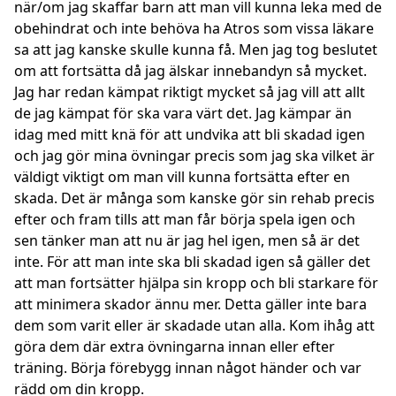
när/om jag skaffar barn att man vill kunna leka med de
obehindrat och inte behöva ha Atros som vissa läkare
sa att jag kanske skulle kunna få. Men jag tog beslutet
om att fortsätta då jag älskar innebandyn så mycket.
Jag har redan kämpat riktigt mycket så jag vill att allt
de jag kämpat för ska vara värt det. Jag kämpar än
idag med mitt knä för att undvika att bli skadad igen
och jag gör mina övningar precis som jag ska vilket är
väldigt viktigt om man vill kunna fortsätta efter en
skada. Det är många som kanske gör sin rehab precis
efter och fram tills att man får börja spela igen och
sen tänker man att nu är jag hel igen, men så är det
inte. För att man inte ska bli skadad igen så gäller det
att man fortsätter hjälpa sin kropp och bli starkare för
att minimera skador ännu mer. Detta gäller inte bara
dem som varit eller är skadade utan alla. Kom ihåg att
göra dem där extra övningarna innan eller efter
träning. Börja förebygg innan något händer och var
rädd om din kropp.