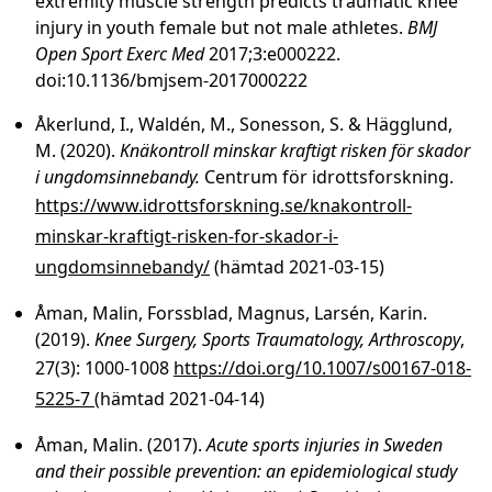
extremity muscle strength predicts traumatic knee
injury in youth female but not male athletes.
BMJ
Open Sport Exerc Med
2017;3:e000222.
doi:10.1136/bmjsem-2017000222
Åkerlund, I., Waldén, M., Sonesson, S. & Hägglund,
M. (2020).
Knäkontroll minskar kraftigt risken för skador
i ungdomsinnebandy.
Centrum för idrottsforskning.
https://www.idrottsforskning.se/knakontroll-
minskar-kraftigt-risken-for-skador-i-
ungdomsinnebandy/
(hämtad 2021-03-15)
Åman, Malin, Forssblad, Magnus, Larsén, Karin.
(2019).
Knee Surgery, Sports Traumatology, Arthroscopy
,
27(3): 1000-1008
https://doi.org/10.1007/s00167-018-
5225-7
(hämtad 2021-04-14)
Åman, Malin. (2017).
Acute sports injuries in Sweden
and their possible prevention: an epidemiological study