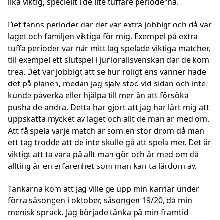
lika viktig, speciellt i de lite tuffare perioderna.
Det fanns perioder där det var extra jobbigt och då var
laget och familjen viktiga för mig. Exempel på extra
tuffa perioder var när mitt lag spelade viktiga matcher,
till exempel ett slutspel i juniorallsvenskan där de kom
trea. Det var jobbigt att se hur roligt ens vänner hade
det på planen, medan jag själv stod vid sidan och inte
kunde påverka eller hjälpa till mer än att försöka
pusha de andra. Detta har gjort att jag har lärt mig att
uppskatta mycket av laget och allt de man är med om.
Att få spela varje match är som en stor dröm då man
ett tag trodde att de inte skulle gå att spela mer. Det är
viktigt att ta vara på allt man gör och är med om då
allting är en erfarenhet som man kan ta lärdom av.
Tankarna kom att jag ville ge upp min karriär under
förra säsongen i oktober, säsongen 19/20, då min
menisk sprack. Jag började tänka på min framtid