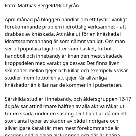
Foto: Mathias Bergeld/Bildbyrån
April månad på bloggen handlar om ett tyvärr vanligt
förekommande problem i idrottslig verksamhet – att
drabbas av knäskada. Att råka ut för en knäskada i
idrottssammanhang är som nämnt vanligt. Om man
ser till populära lagidrotter som basket, fotboll,
handboll och innebandy är knän den mest skadade
kroppsdelen med varaktiga besvär. Det finns även
skillnader mellan tjejer och killar, och exempelvis visar
studier inom fotbollen att tjejer får allvarliga
knäskador än killar när de kommer in i puberteten.
Särskilda studier i innebandy, och åldersgruppen 12-17
år, påvisar att närmare hälften av alla aktiva råkar ut
för en skada under en säsong. Det handlar då om ett
stort antal typer av skador av både lindrigare och
allvarligare karaktär, men mest förekommande är
skador i nedre delen av kroppen och där är knäna