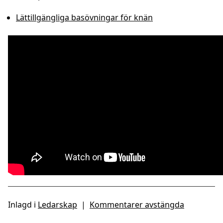
Lättillgängliga basövningar för knän
Inlagd i
Ledarskap
|
Kommentarer avstängda