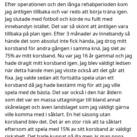
Efter operationen och den långa rehabperioden kom
jag äntligen tillbaka och var redo att börja träna igen.
Jag slutade med fotboll och körde nu fullt med
innebandyn istället. Det var så skönt att äntligen vara
tillbaka på plan igen. Efter 3 månader av innebandy så
hände det som absolut inte fick hända, jag drog mitt
korsband för andra gången i samma knä. Jag slet av
75% av mitt korsband. Nu var jag 16 år gammal och jag
hade dragit mitt korsband igen. Jag blev väldigt ledsen
när detta hände men jag visste också att det går att
fixa. Jag valde sedan att fortsätta spela utan ett
korsband då jag hade bestämt mig för att jag ville
spela med de bästa. Det var också i den här åldern
som det var en massa uttagningar till bland annat
skånelaget och även landslaget som jag väldigt gärna
ville komma med i såklart. En hel säsong utan
korsband blev det. Det är en stor risk att ta såklart
eftersom att spela med 15% av sitt korsband är väldigt
riskabelt. Det hade kunnat gå illa men är man noga