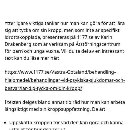
Ytterligare viktiga tankar hur man kan göra för att lära
sig att tycka om sin kropp, men som inte är specifikt
idrottskopplade, presenteras på 1177.se av Karin
Drakenberg som är verksam på Ätstörningscentrum
för barn och unga vuxna. Vill du ta del av en intressant
text kan du läsa mer här:
https://www.1177.se/Vastra-Gotaland/behandling–
hjalpmedel/behandlingar-vid-psykiska-sjukdomar-och-
besvar/lar-dig-tycka-om-din-kropp/
I texten delges bland annat tio råd hur man kan arbeta
långsiktigt med sin kroppsuppfattning. De är:
Uppskatta kroppen för vad den kan göra och känna
i stället för hur den ser ut.