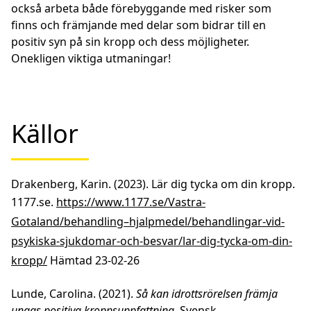
också arbeta både förebyggande med risker som
finns och främjande med delar som bidrar till en
positiv syn på sin kropp och dess möjligheter.
Onekligen viktiga utmaningar!
Källor
Drakenberg, Karin. (2023). Lär dig tycka om din kropp.
1177.se.
https://www.1177.se/Vastra-
Gotaland/behandling–hjalpmedel/behandlingar-vid-
psykiska-sjukdomar-och-besvar/lar-dig-tycka-om-din-
kropp/
Hämtad 23-02-26
Lunde, Carolina. (2021).
Så kan idrottsrörelsen främja
ungas positiva kroppsuppfattning
. Svensk