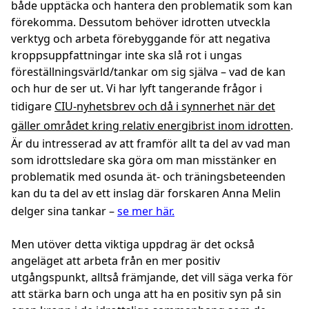
både upptäcka och hantera den problematik som kan
förekomma. Dessutom behöver idrotten utveckla
verktyg och arbeta förebyggande för att negativa
kroppsuppfattningar inte ska slå rot i ungas
föreställningsvärld/tankar om sig själva – vad de kan
och hur de ser ut. Vi har lyft tangerande frågor i
tidigare
CIU-nyhetsbrev och då i synnerhet när det
gäller området kring relativ energibrist inom idrotten
.
Är du intresserad av att framför allt ta del av vad man
som idrottsledare ska göra om man misstänker en
problematik med osunda ät- och träningsbeteenden
kan du ta del av ett inslag där forskaren Anna Melin
delger sina tankar –
se mer här.
Men utöver detta viktiga uppdrag är det också
angeläget att arbeta från en mer
positiv
utgångspunkt, alltså främjande
, det vill säga verka för
att stärka barn och unga att ha en positiv syn på sin