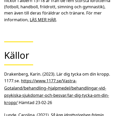
flickor i åldern 13–18 år från de fem största idrotterna
(fotboll, handboll, friidrott, simning och gymnastik),
men även till deras föräldrar och tränare. För mer
information,
LÄS MER HÄR
.
Källor
Drakenberg, Karin. (2023). Lär dig tycka om din kropp.
1177.se.
https://www.1177.se/Vastra-
Gotaland/behandling–hjalpmedel/behandlingar-vid-
psykiska-sjukdomar-och-besvar/lar-dig-tycka-om-din-
kropp/
Hämtad 23-02-26
Lunde, Carolina. (2021).
Så kan idrottsrörelsen främja