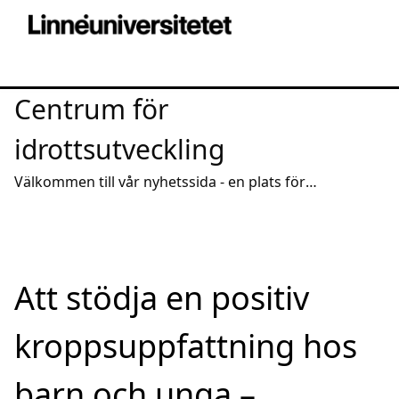
Centrum för
idrottsutveckling
Välkommen till vår nyhetssida - en plats för
intressanta reportage och spridning av aktuell
kunskap
Att stödja en positiv
kroppsuppfattning hos
barn och unga –