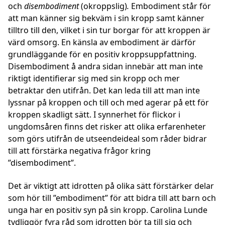
och
disembodiment
(okroppslig)
.
Embodiment står för
att man känner sig bekväm i sin kropp samt känner
tilltro till den, vilket i sin tur borgar för att kroppen är
värd omsorg. En känsla av embodiment är därför
grundläggande för en positiv kroppsuppfattning.
Disembodiment å andra sidan innebär att man inte
riktigt identifierar sig med sin kropp och mer
betraktar den utifrån. Det kan leda till att man inte
lyssnar på kroppen och till och med agerar på ett för
kroppen skadligt sätt. I synnerhet för flickor i
ungdomsåren finns det risker att olika erfarenheter
som görs utifrån de utseendeideal som råder bidrar
till att förstärka negativa frågor kring
”disembodiment”.
Det är viktigt att idrotten på olika sätt förstärker delar
som hör till ”embodiment” för att bidra till att barn och
unga har en positiv syn på sin kropp. Carolina Lunde
tydliggör
fyra råd
som idrotten bör ta till sig och