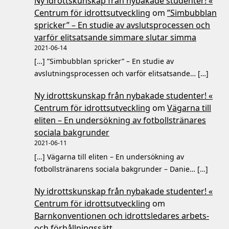
Ny idrottskunskap från nybakade studenter! «
Centrum för idrottsutveckling
om
”Simbubblan
spricker” – En studie av avslutsprocessen och
varför elitsatsande simmare slutar simma
2021-06-14
[…] ”Simbubblan spricker” – En studie av
avslutningsprocessen och varför elitsatsande… […]
Ny idrottskunskap från nybakade studenter! «
Centrum för idrottsutveckling
om
Vägarna till
eliten – En undersökning av fotbollstränares
sociala bakgrunder
2021-06-11
[…] Vägarna till eliten – En undersökning av
fotbollstränarens sociala bakgrunder – Danie… […]
Ny idrottskunskap från nybakade studenter! «
Centrum för idrottsutveckling
om
Barnkonventionen och idrottsledares arbets-
och förhållningssätt