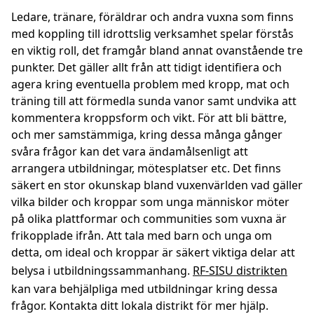
Ledare, tränare, föräldrar och andra vuxna som finns
med koppling till idrottslig verksamhet spelar förstås
en viktig roll, det framgår bland annat ovanstående tre
punkter. Det gäller allt från att tidigt identifiera och
agera kring eventuella problem med kropp, mat och
träning till att förmedla sunda vanor samt undvika att
kommentera kroppsform och vikt. För att bli bättre,
och mer samstämmiga, kring dessa många gånger
svåra frågor kan det vara ändamålsenligt att
arrangera utbildningar, mötesplatser etc. Det finns
säkert en stor okunskap bland vuxenvärlden vad gäller
vilka bilder och kroppar som unga människor möter
på olika plattformar och communities som vuxna är
frikopplade ifrån. Att tala med barn och unga om
detta, om ideal och kroppar är säkert viktiga delar att
belysa i utbildningssammanhang.
RF-SISU distrikten
kan vara behjälpliga med utbildningar kring dessa
frågor. Kontakta ditt lokala distrikt för mer hjälp.