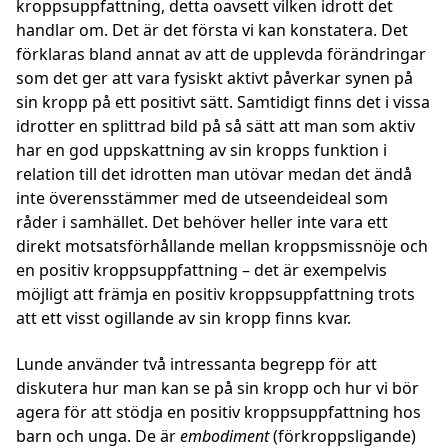
kroppsuppfattning, detta oavsett vilken idrott det
handlar om. Det är det första vi kan konstatera. Det
förklaras bland annat av att de upplevda förändringar
som det ger att vara fysiskt aktivt påverkar synen på
sin kropp på ett positivt sätt. Samtidigt finns det i vissa
idrotter en splittrad bild på så sätt att man som aktiv
har en god uppskattning av sin kropps funktion i
relation till det idrotten man utövar medan det ändå
inte överensstämmer med de utseendeideal som
råder i samhället. Det behöver heller inte vara ett
direkt motsatsförhållande mellan kroppsmissnöje och
en positiv kroppsuppfattning – det är exempelvis
möjligt att främja en positiv kroppsuppfattning trots
att ett visst ogillande av sin kropp finns kvar.
Lunde använder två intressanta begrepp för att
diskutera hur man kan se på sin kropp och hur vi bör
agera för att stödja en positiv kroppsuppfattning hos
barn och unga. De är
embodiment
(förkroppsligande)