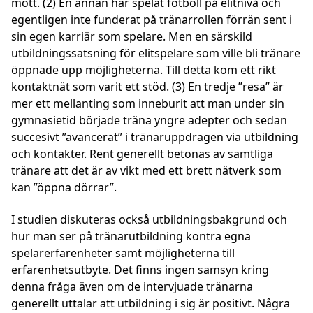
mött. (2) En annan har spelat fotboll på elitnivå och
egentligen inte funderat på tränarrollen förrän sent i
sin egen karriär som spelare. Men en särskild
utbildningssatsning för elitspelare som ville bli tränare
öppnade upp möjligheterna. Till detta kom ett rikt
kontaktnät som varit ett stöd. (3) En tredje ”resa” är
mer ett mellanting som inneburit att man under sin
gymnasietid började träna yngre adepter och sedan
succesivt ”avancerat” i tränaruppdragen via utbildning
och kontakter. Rent generellt betonas av samtliga
tränare att det är av vikt med ett brett nätverk som
kan ”öppna dörrar”.
I studien diskuteras också utbildningsbakgrund och
hur man ser på tränarutbildning kontra egna
spelarerfarenheter samt möjligheterna till
erfarenhetsutbyte. Det finns ingen samsyn kring
denna fråga även om de intervjuade tränarna
generellt uttalar att utbildning i sig är positivt. Några