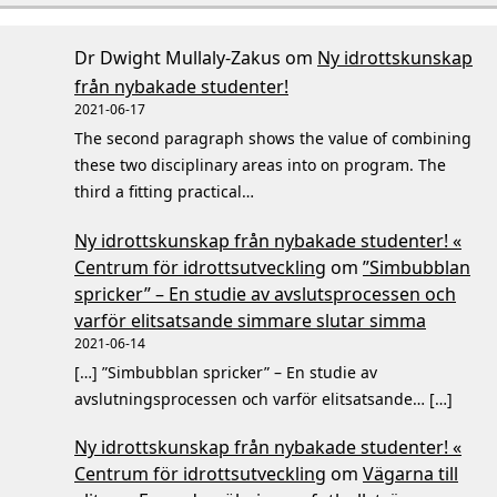
Dr Dwight Mullaly-Zakus
om
Ny idrottskunskap
från nybakade studenter!
2021-06-17
The second paragraph shows the value of combining
these two disciplinary areas into on program. The
third a fitting practical…
Ny idrottskunskap från nybakade studenter! «
Centrum för idrottsutveckling
om
”Simbubblan
spricker” – En studie av avslutsprocessen och
varför elitsatsande simmare slutar simma
2021-06-14
[…] ”Simbubblan spricker” – En studie av
avslutningsprocessen och varför elitsatsande… […]
Ny idrottskunskap från nybakade studenter! «
Centrum för idrottsutveckling
om
Vägarna till