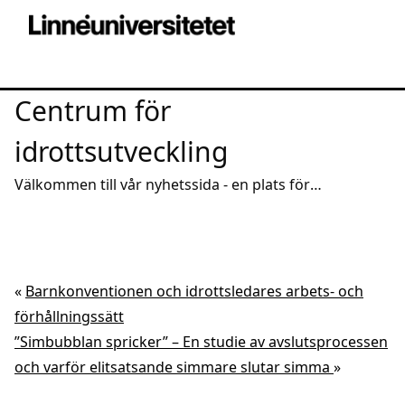
Centrum för
idrottsutveckling
Välkommen till vår nyhetssida - en plats för
intressanta reportage och spridning av aktuell
kunskap
«
Barnkonventionen och idrottsledares arbets- och
förhållningssätt
”Simbubblan spricker” – En studie av avslutsprocessen
och varför elitsatsande simmare slutar simma
»