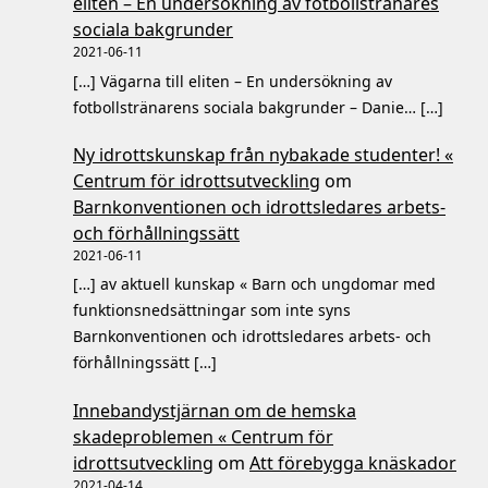
eliten – En undersökning av fotbollstränares
sociala bakgrunder
2021-06-11
[…] Vägarna till eliten – En undersökning av
fotbollstränarens sociala bakgrunder – Danie… […]
Ny idrottskunskap från nybakade studenter! «
Centrum för idrottsutveckling
om
Barnkonventionen och idrottsledares arbets-
och förhållningssätt
2021-06-11
[…] av aktuell kunskap « Barn och ungdomar med
funktionsnedsättningar som inte syns
Barnkonventionen och idrottsledares arbets- och
förhållningssätt […]
Innebandystjärnan om de hemska
skadeproblemen « Centrum för
idrottsutveckling
om
Att förebygga knäskador
2021-04-14