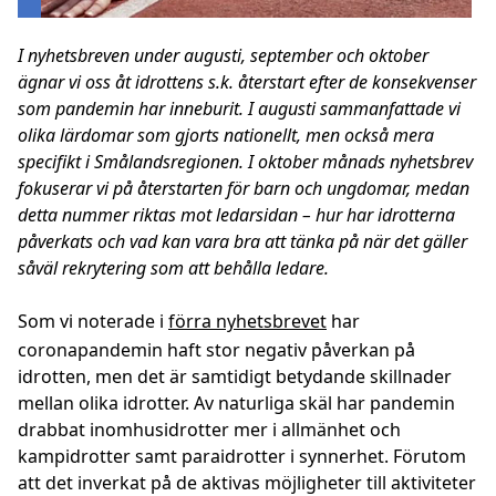
I nyhetsbreven under augusti, september och oktober
ägnar vi oss åt idrottens s.k. återstart efter de konsekvenser
som pandemin har inneburit. I augusti sammanfattade vi
olika lärdomar som gjorts nationellt, men också mera
specifikt i Smålandsregionen. I oktober månads nyhetsbrev
fokuserar vi på återstarten för barn och ungdomar, medan
detta nummer riktas mot ledarsidan – hur har idrotterna
påverkats och vad kan vara bra att tänka på när det gäller
såväl rekrytering som att behålla ledare.
Som vi noterade i
förra nyhetsbrevet
har
coronapandemin haft stor negativ påverkan på
idrotten, men det är samtidigt betydande skillnader
mellan olika idrotter. Av naturliga skäl har pandemin
drabbat inomhusidrotter mer i allmänhet och
kampidrotter samt paraidrotter i synnerhet. Förutom
att det inverkat på de aktivas möjligheter till aktiviteter