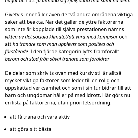
något
och att
få utmana sig själv, sätta mål samt nå dem
.
Givetvis innehåller även de två andra områdena viktiga
saker att beakta. När det gäller de yttre faktorerna
som inte är kopplade till själva prestationen nämns
vikten av det sociala klimatet/att vara med kompisar
och
att
ha tränare som man upplever som positiva och
förstående
. I den fjärde kategorin lyfts framförallt
beröm och stöd från såväl tränare som föräldrar
.
De delar som skrivits ovan med kursiv stil är alltså
mycket viktiga faktorer som leder till en rolig och
uppskattad verksamhet och som i sin tur bidrar till att
barn och ungdomar håller på med idrott. Här görs nu
en lista på faktorerna, utan prioritetsordning:
att få träna och vara aktiv
att göra sitt bästa