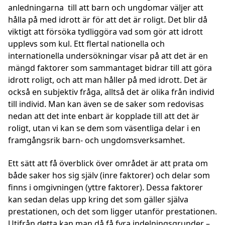
anledningarna till att barn och ungdomar väljer att
hålla på med idrott är för att det är roligt. Det blir då
viktigt att försöka tydliggöra vad som gör att idrott
upplevs som kul. Ett flertal nationella och
internationella undersökningar visar på att det är en
mängd faktorer som sammantaget bidrar till att göra
idrott roligt, och att man håller på med idrott. Det är
också en subjektiv fråga, alltså det är olika från individ
till individ. Man kan även se de saker som redovisas
nedan att det inte enbart är kopplade till att det är
roligt, utan vi kan se dem som väsentliga delar i en
framgångsrik barn- och ungdomsverksamhet.
Ett sätt att få överblick över området är att prata om
både saker hos sig själv (inre faktorer) och delar som
finns i omgivningen (yttre faktorer). Dessa faktorer
kan sedan delas upp kring det som gäller själva
prestationen, och det som ligger utanför prestationen.
Utifrån detta kan man då få fyra indelningsgrunder –