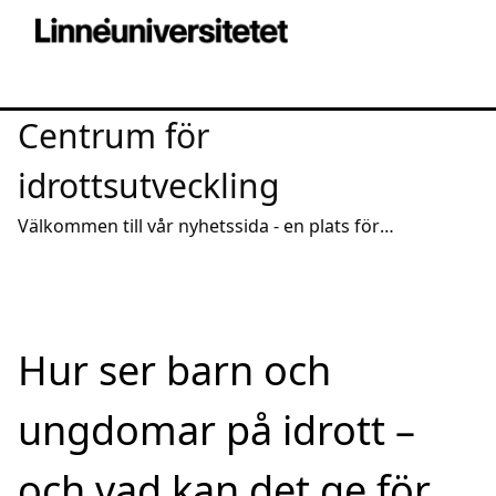
Centrum för
idrottsutveckling
Välkommen till vår nyhetssida - en plats för
intressanta reportage och spridning av aktuell
kunskap
Hur ser barn och
ungdomar på idrott –
och vad kan det ge för