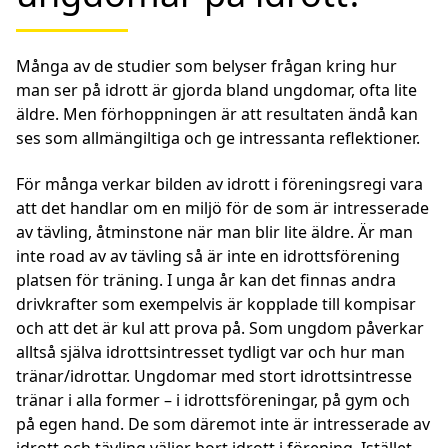
Många av de studier som belyser frågan kring hur
man ser på idrott är gjorda bland ungdomar, ofta lite
äldre. Men förhoppningen är att resultaten ändå kan
ses som allmängiltiga och ge intressanta reflektioner.
För många verkar bilden av idrott i föreningsregi vara
att det handlar om en miljö för de som är intresserade
av tävling, åtminstone när man blir lite äldre. Är man
inte road av av tävling så är inte en idrottsförening
platsen för träning. I unga år kan det finnas andra
drivkrafter som exempelvis är kopplade till kompisar
och att det är kul att prova på. Som ungdom påverkar
alltså själva idrottsintresset tydligt var och hur man
tränar/idrottar. Ungdomar med stort idrottsintresse
tränar i alla former – i idrottsföreningar, på gym och
på egen hand. De som däremot inte är intresserade av
idrott och tävling väljer bort idrott i förening. Istället