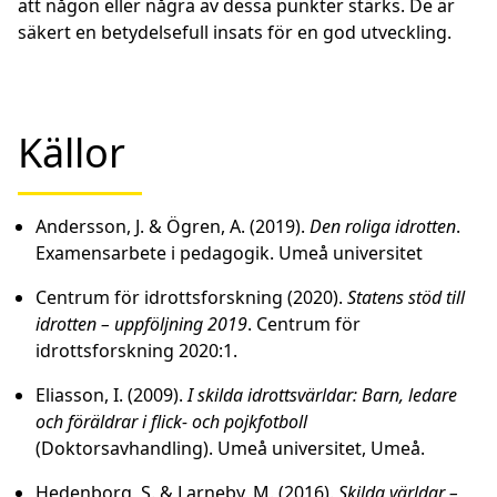
att någon eller några av dessa punkter stärks. De är
säkert en betydelsefull insats för en god utveckling.
Källor
Andersson, J. & Ögren, A. (2019).
Den roliga idrotten
.
Examensarbete i pedagogik. Umeå universitet
Centrum för idrottsforskning (2020).
Statens stöd till
idrotten – uppföljning 2019
. Centrum för
idrottsforskning 2020:1.
Eliasson, I. (2009).
I skilda idrottsvärldar: Barn, ledare
och föräldrar i flick- och pojkfotboll
(Doktorsavhandling). Umeå universitet, Umeå.
Hedenborg, S. & Larneby, M. (2016).
Skilda världar –