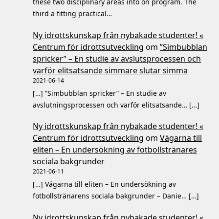
these two disciplinary areas into on program. The
third a fitting practical…
Ny idrottskunskap från nybakade studenter! «
Centrum för idrottsutveckling
om
”Simbubblan
spricker” – En studie av avslutsprocessen och
varför elitsatsande simmare slutar simma
2021-06-14
[…] ”Simbubblan spricker” – En studie av
avslutningsprocessen och varför elitsatsande… […]
Ny idrottskunskap från nybakade studenter! «
Centrum för idrottsutveckling
om
Vägarna till
eliten – En undersökning av fotbollstränares
sociala bakgrunder
2021-06-11
[…] Vägarna till eliten – En undersökning av
fotbollstränarens sociala bakgrunder – Danie… […]
Ny idrottskunskap från nybakade studenter! «