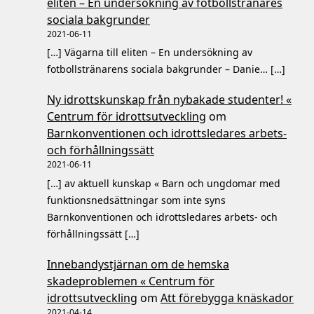
eliten – En undersökning av fotbollstränares
sociala bakgrunder
2021-06-11
[…] Vägarna till eliten – En undersökning av
fotbollstränarens sociala bakgrunder – Danie… […]
Ny idrottskunskap från nybakade studenter! «
Centrum för idrottsutveckling
om
Barnkonventionen och idrottsledares arbets-
och förhållningssätt
2021-06-11
[…] av aktuell kunskap « Barn och ungdomar med
funktionsnedsättningar som inte syns
Barnkonventionen och idrottsledares arbets- och
förhållningssätt […]
Innebandystjärnan om de hemska
skadeproblemen « Centrum för
idrottsutveckling
om
Att förebygga knäskador
2021-04-14