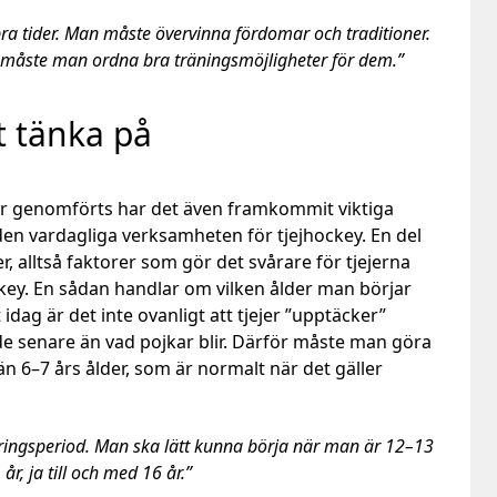
, bra tider. Man måste övervinna fördomar och traditioner.
å måste man ordna bra träningsmöjligheter för dem.”
tt tänka på
ar genomförts har det även framkommit viktiga
den vardagliga verksamheten för tjejhockey. En del
r, alltså faktorer som gör det svårare för tjejerna
ckey. En sådan handlar om vilken ålder man börjar
idag är det inte ovanligt att tjejer ”upptäcker”
de senare än vad pojkar blir. Därför måste man göra
än 6–7 års ålder, som är normalt när det gäller
eringsperiod. Man ska lätt kunna börja när man är 12–13
år, ja till och med 16 år.”