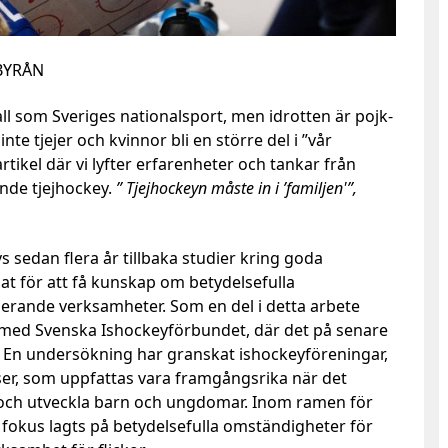
DBYRÅN
ll som Sveriges nationalsport, men idrotten är pojk-
e tjejer och kvinnor bli en större del i ”vår
rtikel där vi lyfter erfarenheter och tankar från
nde tjejhockey.
” Tjejhockeyn måste in i ’familjen'”,
s sedan flera år tillbaka studier kring goda
nat för att få kunskap om betydelsefulla
erande verksamheter. Som en del i detta arbete
ed Svenska Ishockeyförbundet, där det på senare
r. En undersökning har granskat ishockeyföreningar,
r, som uppfattas vara framgångsrika när det
la och utveckla barn och ungdomar. Inom ramen för
t fokus lagts på betydelsefulla omständigheter för