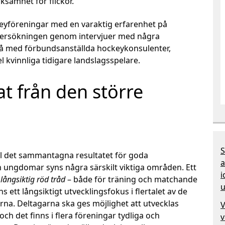
samhet för flickor.
keyföreningar med en varaktig erfarenhet på
dersökningen genom intervjuer med några
å med förbundsanställda hockeykonsulenter,
 kvinnliga tidigare landslagsspelare.
at från den större
S
ll det sammantagna resultatet för goda
a
h ungdomar syns några särskilt viktiga områden. Ett
i
n
långsiktig röd tråd
– både för träning och matchande
u
nns ett långsiktigt utvecklingsfokus i flertalet av de
na. Deltagarna ska ges möjlighet att utvecklas
V
 och det finns i flera föreningar tydliga och
v