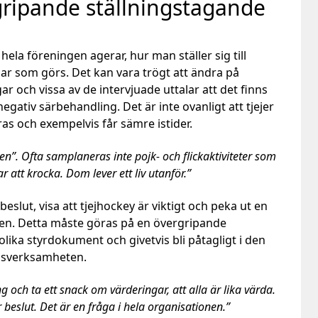
ripande ställningstagande
hela föreningen agerar, hur man ställer sig till
gar som görs. Det kan vara trögt att ändra på
 och vissa av de intervjuade uttalar att det finns
egativ särbehandling. Det är inte ovanligt att tjejer
as och exempelvis får sämre istider.
jen”. Ofta samplaneras inte pojk- och flickaktiviteter som
ar att krocka. Dom lever ett liv utanför.”
beslut, visa att tjejhockey är viktigt och peka ut en
ten. Detta måste göras på en övergripande
olika styrdokument och givetvis bli påtagligt i den
ngsverksamheten.
g och ta ett snack om värderingar, att alla är lika värda.
 beslut. Det är en fråga i hela organisationen.”