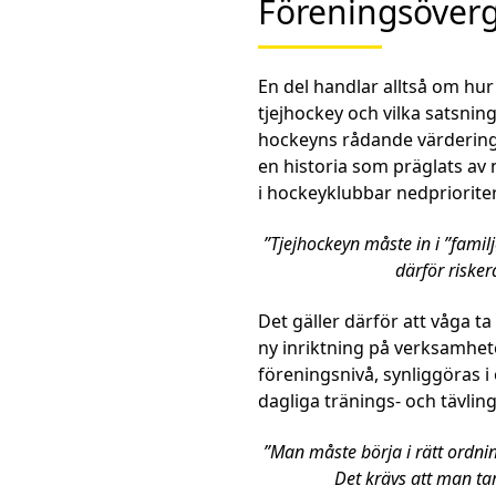
Föreningsöverg
En del handlar alltså om hur 
tjejhockey och vilka satsnin
hockeyns rådande värderingar
en historia som präglats av n
i hockeyklubbar nedprioriter
”Tjejhockeyn måste in i ”famil
därför risker
Det gäller därför att våga ta 
ny inriktning på verksamhe
föreningsnivå, synliggöras i 
dagliga tränings- och tävli
”Man måste börja i rätt ordnin
Det krävs att man tar