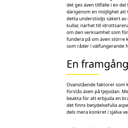
det ges även tillfälle i en de
därigenom en möjlighet att t
detta understödjs säkert av 
kullar, närhet till idrottsa
om den verksamhet som före
fundera på om även större 
som råder i välfungerande 
En framgångs
Ovanstående faktorer som 
förstås även på tjejsidan. Me
beakta för att erbjuda en br
det finns betydelsefulla asp
dels mera konkret i själva 