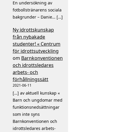
En undersökning av
fotbollstränarens sociala
bakgrunder – Danie… […]
Ny idrottskunskap
från nybakade
studenter! « Centrum
för idrottsutveckling
om
Barnkonventionen
och idrottsledares
arbets- och
förhållningssätt
2021-06-11
[…] av aktuell kunskap «
Barn och ungdomar med
funktionsnedsättningar
som inte syns
Barnkonventionen och
idrottsledares arbets-