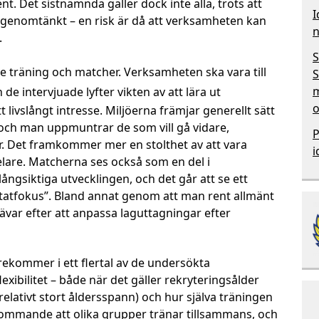
Det sistnämnda gäller dock inte alla, trots att
I
 genomtänkt – en risk är då att verksamheten kan
n
.
S
e träning och matcher. Verksamheten ska vara till
S
m
 de intervjuade lyfter vikten av att lära ut
o
 livslångt intresse. Miljöerna främjar generellt sätt
 och man uppmuntrar de som vill gå vidare,
P
ar. Det framkommer mer en stolthet av att vara
i
pelare. Matcherna ses också som en del i
ångsiktiga utvecklingen, och det går att se ett
ltatfokus”. Bland annat genom att man rent allmänt
ävar efter att anpassa laguttagningar efter
rekommer i ett flertal av de undersökta
exibilitet – både när det gäller rekryteringsålder
 relativt stort åldersspann) och hur själva träningen
ekommande att olika grupper tränar tillsammans, och