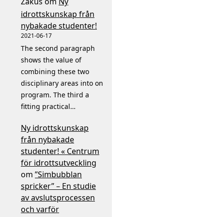
Zakus
om
Ny
idrottskunskap från
nybakade studenter!
2021-06-17
The second paragraph
shows the value of
combining these two
disciplinary areas into on
program. The third a
fitting practical…
Ny idrottskunskap
från nybakade
studenter! « Centrum
för idrottsutveckling
om
”Simbubblan
spricker” – En studie
av avslutsprocessen
och varför