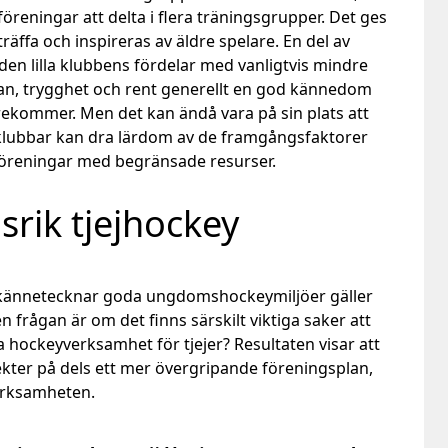
l föreningar att delta i flera träningsgrupper. Det ges
räffa och inspireras av äldre spelare. En del av
den lilla klubbens fördelar med vanligtvis mindre
renan, trygghet och rent generellt en god kännedom
kommer. Men det kan ändå vara på sin plats att
klubbar kan dra lärdom av de framgångsfaktorer
föreningar med begränsade resurser.
rik tjejhockey
kännetecknar goda ungdomshockeymiljöer gäller
n frågan är om det finns särskilt viktiga saker att
a hockeyverksamhet för tjejer? Resultaten visar att
ekter på dels ett mer övergripande föreningsplan,
verksamheten.