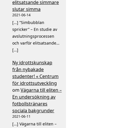
elitsatsande simmare
slutar simma
2021-06-14
[…] ”Simbubblan
spricker” – En studie av
avslutningsprocessen
och varför elitsatsande…
[…]
Ny idrottskunskap
från nybakade
studenter! « Centrum
för idrottsutveckling
om
Vägarna till eliten –
En undersökning av
fotbollstränares
sociala bakgrunder
2021-06-11
[…] Vägarna till eliten –