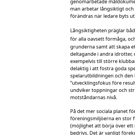
genomarbetade måldokument. 
man arbetar långsiktigt och
förändras när ledare byts ut
Långsiktigheten präglar båd
för alla oavsett förmåga,
och
grunderna samt att skapa ett
deltagande i andra idrotter,
exempelvis till större klubb
delaktig i att fostra goda s
spelarutbildningen och den l
”utvecklingsfokus före resu
undviker toppningar och str
motståndarnas nivå.
På det mer sociala planet fö
föreningsmiljöerna en stor fl
(möjlighet att börja över ett
bedrivs. Det är vanligt för