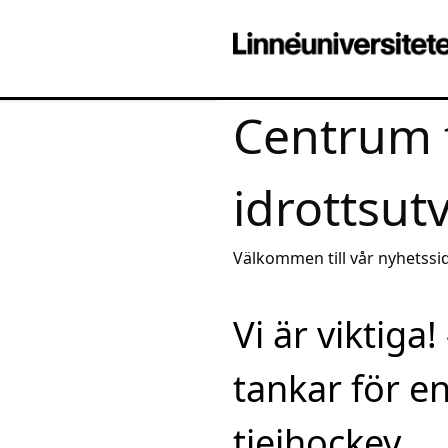
Centrum 
idrottsut
Välkommen till vår nyhetssid
av aktuell kunskap
Vi är viktiga
tankar för e
tjejhockey