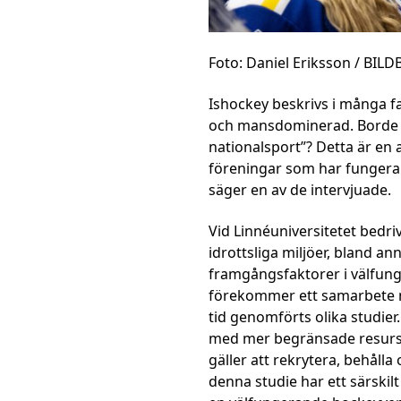
Foto: Daniel Eriksson / BIL
Ishockey beskrivs i många fa
och mansdominerad. Borde int
nationalsport”? Detta är en a
föreningar som har fungera
säger en av de intervjuade.
Vid Linnéuniversitetet bedriv
idrottsliga miljöer, bland an
framgångsfaktorer i välfung
förekommer ett samarbete m
tid genomförts olika studie
med mer begränsade resurse
gäller att rekrytera, behål
denna studie har ett särskil