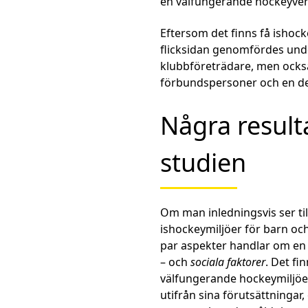
en välfungerande hockeyverk
Eftersom det finns få ishoc
flicksidan genomfördes un
klubbföreträdare, men ocks
förbundspersoner och en del
Några result
studien
Om man inledningsvis ser ti
ishockeymiljöer för barn oc
par aspekter handlar om e
– och
sociala faktorer
. Det fi
välfungerande hockeymiljöer
utifrån sina förutsättningar,