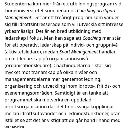
Studenterna kommer från ett utbildningsprogram vid
Linnéuniversitetet som benämns
Coaching och Sport
Management
. Det är ett treårigt program som vänder
sig till idrottsintresserade som vill utveckla sitt intresse
yrkesmässigt. Det är en bred utbildning med
ledarskap i fokus. Man kan säga att
Coaching
mer står
för ett operativt ledarskap på individ- och gruppnivå
(aktivitetsledare), medan
Sport Management
handlar
om ett ledarskap på organisationsnivå
(organisationsledare). Coachingdelarna riktar sig
mycket mot tränarskap på olika nivåer och
managementdelarna mer gentemot ledning,
organisering och utveckling inom idrotts-, fritids- och
evenemangsområden. Samtidigt är en tanke att
programmet ska motverka en uppdelad
idrottsorganisation där det finns svaga kopplingar
mellan idrottsutövandet och ledningsfunktioner, utan
istället se att det är viktigt att de går hand i hand med
varandra.