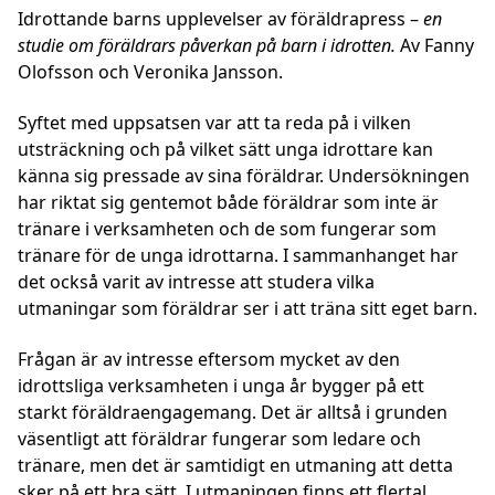
Idrottande barns upplevelser av föräldrapress –
en
studie om föräldrars påverkan på barn i idrotten.
Av Fanny
Olofsson och Veronika Jansson.
Syftet med uppsatsen var att ta reda på i vilken
utsträckning och på vilket sätt unga idrottare kan
känna sig pressade av sina föräldrar. Undersökningen
har riktat sig gentemot både föräldrar som inte är
tränare i verksamheten och de som fungerar som
tränare för de unga idrottarna. I sammanhanget har
det också varit av intresse att studera vilka
utmaningar som föräldrar ser i att träna sitt eget barn.
Frågan är av intresse eftersom mycket av den
idrottsliga verksamheten i unga år bygger på ett
starkt föräldraengagemang. Det är alltså i grunden
väsentligt att föräldrar fungerar som ledare och
tränare, men det är samtidigt en utmaning att detta
sker på ett bra sätt. I utmaningen finns ett flertal