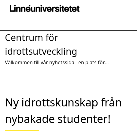
Centrum för
idrottsutveckling
Välkommen till vår nyhetssida - en plats för
intressanta reportage och spridning av aktuell
kunskap
Ny idrottskunskap från
nybakade studenter!