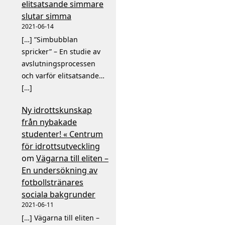
elitsatsande simmare
slutar simma
2021-06-14
[…] ”Simbubblan
spricker” – En studie av
avslutningsprocessen
och varför elitsatsande…
[…]
Ny idrottskunskap
från nybakade
studenter! « Centrum
för idrottsutveckling
om
Vägarna till eliten –
En undersökning av
fotbollstränares
sociala bakgrunder
2021-06-11
[…] Vägarna till eliten –