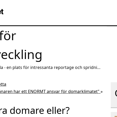
för
veckling
a - en plats för intressanta reportage och spridning
otta
änaren har ett ENORMT ansvar för domarklimatet"
»
gra domare eller?