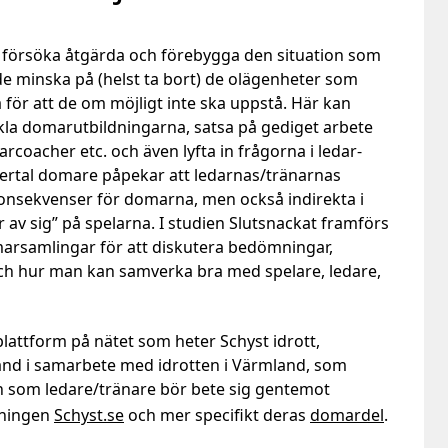
tt försöka åtgärda och förebygga den situation som
åde minska på (helst ta bort) de olägenheter som
för att de om möjligt inte ska uppstå. Här kan
la domarutbildningarna, satsa på gediget arbete
coacher etc. och även lyfta in frågorna i ledar-
flertal domare påpekar att ledarnas/tränarnas
onsekvenser för domarna, men också indirekta i
r av sig” på spelarna. I studien Slutsnackat framförs
omarsamlingar för att diskutera bedömningar,
 och hur man kan samverka bra med spelare, ledare,
lattform på nätet som heter Schyst idrott,
nd i samarbete med idrotten i Värmland, som
n som ledare/tränare bör bete sig gentemot
sningen
Schyst.se
och mer specifikt deras
domardel
.