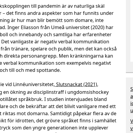
kopplingen till pandemin är av naturliga skäl
 – det finns andra aspekter som har funnits under
edning är hur man blir bemött som domare, inte
d. Inger Eliasson från Umeå universitet (2020) har
tboll och innebandy och samtliga har erfarenheter
. Det vanligaste är negativ verbal kommunikation
rån tränare, spelare och publik, men det kan också
ch direkta personangrepp. Men kränkningarna kan
 verbal kommunikation som exempelvis negativt
 och till och med spottande.
e vid Linnéuniversitetet
, Slutsnackat (2021)
,
S
g en ökning av disciplinstraff i ungdomsishockey
a
tillåtet språkbruk. I studien intervjuades bland
i
e och de bekräftar att det blivit vanligare med ett
u
 riktas mot domarna. Samtidigt påpekar flera av de
nikt för idrotten, det grövre språket finns i samhället
V
uttryck som den yngre generationen inte upplever
v