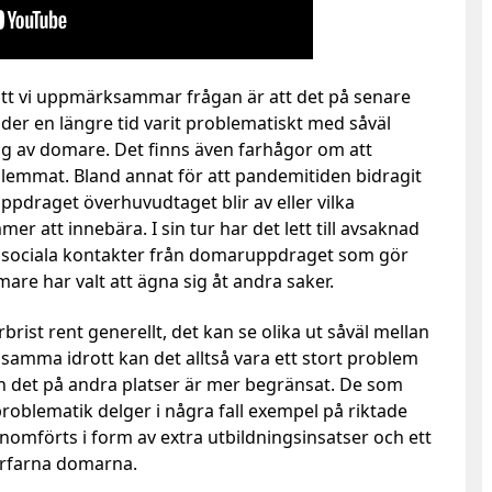
ll att vi uppmärksammar frågan är att det på senare
under en längre tid varit problematiskt med såväl
ing av domare. Det finns även farhågor om att
lemmat. Bland annat för att pandemitiden bidragit
ppdraget överhuvudtaget blir av eller vilka
 att innebära. I sin tur har det lett till avsaknad
 sociala kontakter från domaruppdraget som gör
are har valt att ägna sig åt andra saker.
rist rent generellt, det kan se olika ut såväl mellan
I samma idrott kan det alltså vara ett stort problem
an det på andra platser är mer begränsat. De som
problematik delger i några fall exempel på riktade
nomförts i form av extra utbildningsinsatser och ett
erfarna domarna.