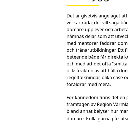
Det är givetvis angeläget a
verkar råda, det vill säga b
domare upplever och arbeta 
nämnas delar som att utveck
med mentorer, faddrar, domar
och tränarutbildningar. Ett 
beteende både får direkta k
och med att det ofta ”smitta
också vikten av att hålla d
regeltolkningar, olika case
föräldrar med mera.
För kännedom finns det en p
framtagen av Region Värmla
bland annat belyser hur ma
domare. Kolla gärna på sat