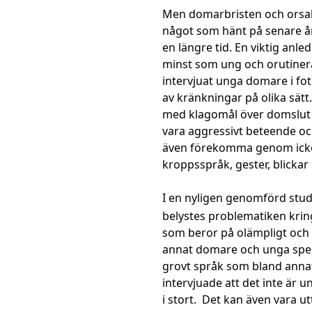
Men domarbristen och orsaks
något som hänt på senare år
en längre tid. En viktig anl
minst som ung och orutinera
intervjuat unga domare i fo
av kränkningar på olika sätt
med klagomål över domslut f
vara aggressivt beteende o
även förekomma genom icke
kroppsspråk, gester, blickar
I en nyligen genomförd studi
belystes problematiken krin
som beror på olämpligt och o
annat domare och unga spelar
grovt språk som bland annat
intervjuade att det inte är u
i stort. Det kan även vara 