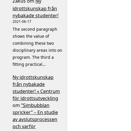
Zakus
om
Ny
idrottskunskap från
nybakade studenter!
2021-06-17
The second paragraph
shows the value of
combining these two
disciplinary areas into on
program. The third a
fitting practical…
Ny idrottskunskap
från nybakade
studenter! « Centrum
för idrottsutveckling
om
”Simbubblan
spricker” – En studie
av avslutsprocessen
och varför