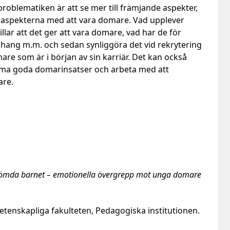
roblematiken är att se mer till främjande aspekter,
iva aspekterna med att vara domare. Vad upplever
llar att det ger att vara domare, vad har de för
hang m.m. och sedan synliggöra det vid rekrytering
mare som är i början av sin karriär. Det kan också
a goda domarinsatser och arbeta med att
are.
lömda barnet – emotionella övergrepp mot unga domare
etenskapliga fakulteten, Pedagogiska institutionen.