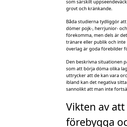
som särskilt uppseendeväck
grovt och kränkande.
Båda studierna tydliggör at
dömer pojk-, herrjunior- och
förekomma, men dels är det in
tränare eller publik och int
överlag är goda förebilder
Den beskrivna situationen påv
som att börja döma olika la
uttrycker att de kan vara oro
ibland kan det negativa sitta
sannolikt att man inte fortsä
Vikten av at
förebygga o