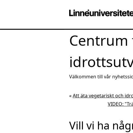
Centrum 
idrottsut
Välkommen till vår nyhetssid
av aktuell kunskap
«
Att äta vegetariskt och idr
VIDEO: "Tr
Vill vi ha nå