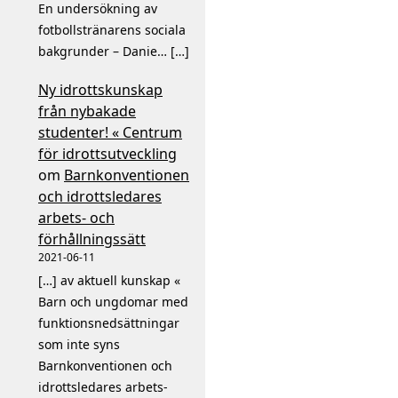
En undersökning av
fotbollstränarens sociala
bakgrunder – Danie… […]
Ny idrottskunskap
från nybakade
studenter! « Centrum
för idrottsutveckling
om
Barnkonventionen
och idrottsledares
arbets- och
förhållningssätt
2021-06-11
[…] av aktuell kunskap «
Barn och ungdomar med
funktionsnedsättningar
som inte syns
Barnkonventionen och
idrottsledares arbets-