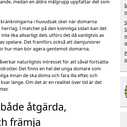
ande, medan en äldre målgrupp uppfattar det som
I
n
t kränkningarna i huvudsak sker när domarna
S
 herrlag. I matcher på den kvinnliga sidan kan det
S
te lika allvarligt dels utförs det då vanligtvis av
m
e av spelare. Det framförs också att damjuniorer
o
 för hur man bör agera gentemot domarna.
P
i
erkar naturligtvis intresset för att såväl fortsätta
gidrotter. Det finns en hel del unga domare som
liga innan de ska döma och fara illa efter, och
 kvar länge. Om det är en realitet över tid är det
tter.
t både åtgärda,
ch främja