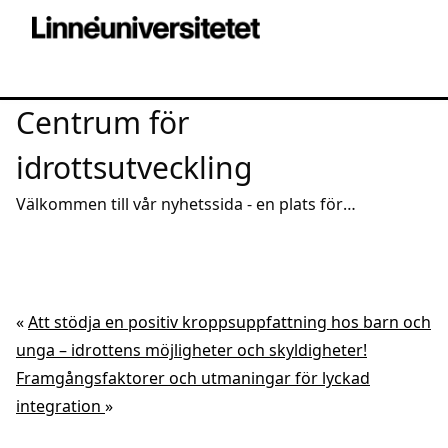
Centrum för
idrottsutveckling
Välkommen till vår nyhetssida - en plats för
intressanta reportage och spridning av aktuell
kunskap
«
Att stödja en positiv kroppsuppfattning hos barn och
unga – idrottens möjligheter och skyldigheter!
Framgångsfaktorer och utmaningar för lyckad
integration
»