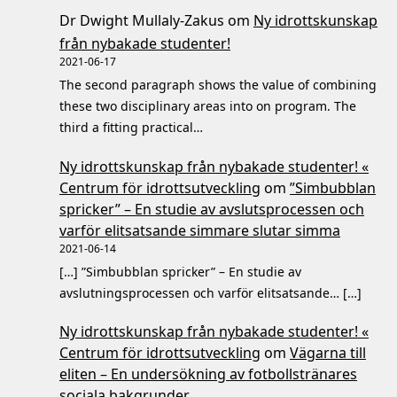
Dr Dwight Mullaly-Zakus
om
Ny idrottskunskap
från nybakade studenter!
2021-06-17
The second paragraph shows the value of combining
these two disciplinary areas into on program. The
third a fitting practical…
Ny idrottskunskap från nybakade studenter! «
Centrum för idrottsutveckling
om
”Simbubblan
spricker” – En studie av avslutsprocessen och
varför elitsatsande simmare slutar simma
2021-06-14
[…] ”Simbubblan spricker” – En studie av
avslutningsprocessen och varför elitsatsande… […]
Ny idrottskunskap från nybakade studenter! «
Centrum för idrottsutveckling
om
Vägarna till
eliten – En undersökning av fotbollstränares
sociala bakgrunder