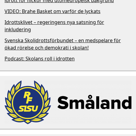
idrott för flickor med utomeuropeisk bakgrund
VIDEO: Brahe Basket om varför de lyckats
Idrottsklivet – regeringens nya satsning för
inkludering
Svenska Skolidrottsförbundet – en medspelare för
ökad rörelse och demokrati i skolan!
Podcast: Skolans roll i idrotten