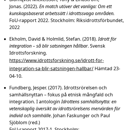
Jonas. (2022).
En match utöver det vanliga: Om ett
kunskapsbaserat arbetssätt i idrottssvaga områden.
FoU-rapport 2022. Stockholm: Riksidrottsförbundet,
2022
Ekholm, David & Holmlid, Stefan. (2018).
Idrott för
integration – så blir satsningen hållbar
. Svensk
Idrottsforskning.
https://www.idrottsforskning.se/idrott-for-
integration-sa-blir-satsningen-hallbar/
Hämtad 23-
04-10.
Fundberg, Jesper. (2017). Idrottsrörelsen och
samhällsnyttan – fokus på etnisk mångfald och
integration. I antologin
Idrottens samhällsnytta: en
vetenskaplig översikt av idrottsrörelsens mervärden för
individ och samhälle
. Johan Faskunger och Paul
Sjöblom (red.)
FoU-rapport 2017-1. Stockholm: