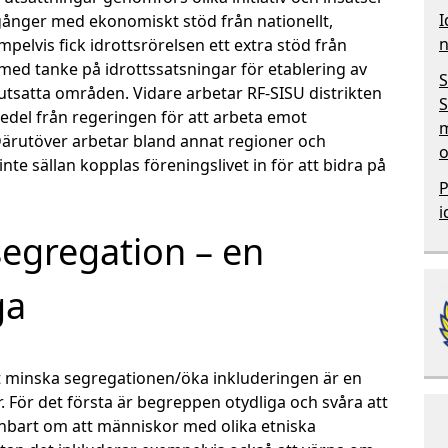
I
gånger med ekonomiskt stöd från nationellt,
n
empelvis fick idrottsrörelsen ett extra stöd från
med tanke på idrottssatsningar för etablering av
S
utsatta områden. Vidare arbetar RF-SISU distrikten
S
del från regeringen för att arbeta emot
m
Därutöver arbetar bland annat regioner och
o
e sällan kopplas föreningslivet in för att bidra på
P
i
egregation – en
ga
att minska segregationen/öka inkluderingen är en
 För det första är begreppen otydliga och svåra att
 enbart om att människor med olika etniska