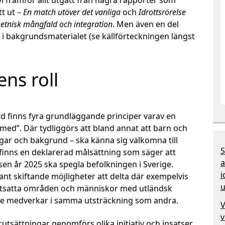
i framför allt utgått från några rapporter som
t ut –
En match utöver det vanliga
och
Idrottsrörelse
 etnisk mångfald och integration
. Men även en del
d i bakgrundsmaterialet (se källförteckningen längst
ens roll
nd finns fyra grundläggande principer varav en
a med”
. Där tydliggörs att bland annat att barn och
ngar och bakgrund – ska känna sig välkomna till
S
 finns en deklarerad målsättning som säger att
a
en år 2025 ska spegla befolkningen i Sverige.
i
nt skiftande möjligheter att delta där exempelvis
u
utsatta områden och människor med utländsk
 inte medverkar i samma utsträckning som andra.
V
v
rutsättningar genomförs olika initiativ och insatser