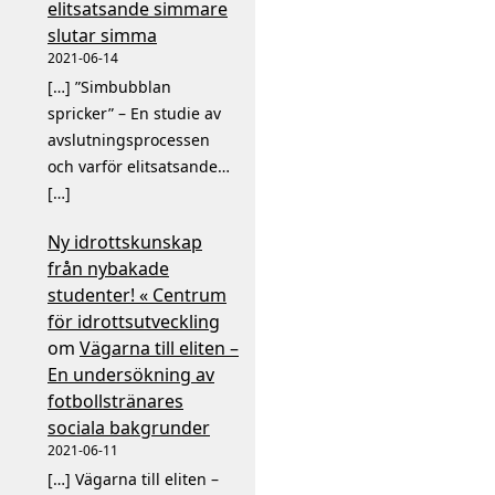
elitsatsande simmare
slutar simma
2021-06-14
[…] ”Simbubblan
spricker” – En studie av
avslutningsprocessen
och varför elitsatsande…
[…]
Ny idrottskunskap
från nybakade
studenter! « Centrum
för idrottsutveckling
om
Vägarna till eliten –
En undersökning av
fotbollstränares
sociala bakgrunder
2021-06-11
[…] Vägarna till eliten –