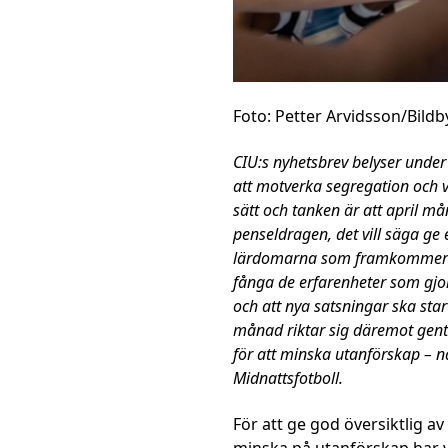
Foto: Petter Arvidsson/Bild
CIU:s nyhetsbrev belyser under
att
motverka segregation och v
sätt och tanken är att april m
penseldragen, det vill säga ge 
lärdomarna som framkommer i o
fånga de erfarenheter som gjor
och att nya satsningar ska sta
månad riktar sig däremot gent
för att minska utanförskap – 
Midnattsfotboll.
För att ge god översiktlig a