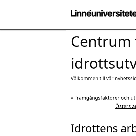
Centrum 
idrottsut
Välkommen till vår nyhetssid
av aktuell kunskap
«
Framgångsfaktorer och utm
Östers a
Idrottens ar