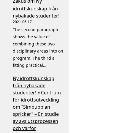
Zakus
om
Ny
idrottskunskap från
nybakade studenter!
2021-06-17
The second paragraph
shows the value of
combining these two
disciplinary areas into on
program. The third a
fitting practical…
Ny idrottskunskap
från nybakade
studenter! « Centrum
för idrottsutveckling
om
”Simbubblan
spricker” – En studie
av avslutsprocessen
och varför