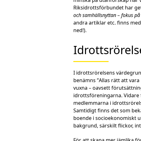
minska på utanförskap har v
Riksidrottsförbundet har get
och samhällsnyttan – fokus på
andra artiklar etc. finns me
ned!).
Idrottsrörels
I idrottsrörelsens värdegru
benämns ”
Allas rätt att var
vuxna – oavsett förutsättni
idrottsföreningarna. Vidare
medlemmarna i idrottsrörels
Samtidigt finns det som beka
boende i socioekonomiskt 
bakgrund, särskilt flickor,
För att skapa mer jämlika fö