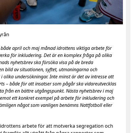
byrån
 både april och maj månad idrottens viktiga arbete för
erka för inkludering
. Det är en komplex fråga på olika
ånads nyhetsbrev ska försöka visa på de breda
en bild av situationen, syftet, utmaningarna och
lika undersökningar. Inte minst är det av intresse att
ts – både för att insatser som pågår ska vidareutvecklas
rta från en bättre utgångspunkt. Nästa nyhetsbrev i maj
emot ett konkret exempel på arbete för inkludering och
nämligen något som vanligen benämns Nattfotboll eller
v idrottens arbete för att motverka segregation och