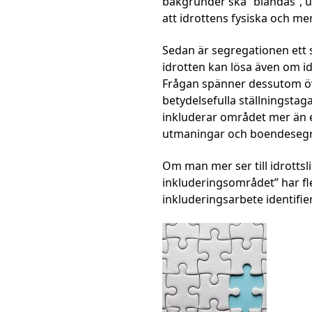
bakgrunder ska ”blandas”, u
att idrottens fysiska och m
Sedan är segregationen ett 
idrotten kan lösa även om id
Frågan spänner dessutom över
betydelsefulla ställningsta
inkluderar området mer än 
utmaningar och boendesegr
Om man mer ser till idrottsl
inkluderingsområdet” har fl
inkluderingsarbete identifier