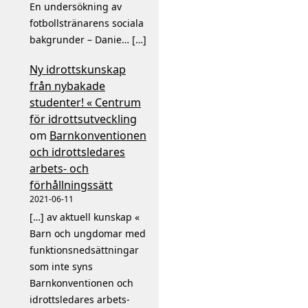
En undersökning av
fotbollstränarens sociala
bakgrunder – Danie… […]
Ny idrottskunskap
från nybakade
studenter! « Centrum
för idrottsutveckling
om
Barnkonventionen
och idrottsledares
arbets- och
förhållningssätt
2021-06-11
[…] av aktuell kunskap «
Barn och ungdomar med
funktionsnedsättningar
som inte syns
Barnkonventionen och
idrottsledares arbets-