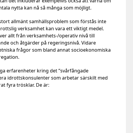
tan det inkluderar exempelvis också att värna om
entala nytta kan nå så många som möjligt.
stort allmänt samhällsproblem som förstås inte
rottslig verksamhet kan vara ett viktigt medel.
 allt från verksamhets-/operativ nivå till
gande och åtgärder på regeringsnivå. Vidare
etniska frågor som bland annat socioekonomiska
egation.
iga erfarenheter kring det ”svårfångade
era idrottskonsulenter som arbetar särskilt med
at fyra trösklar. De är: