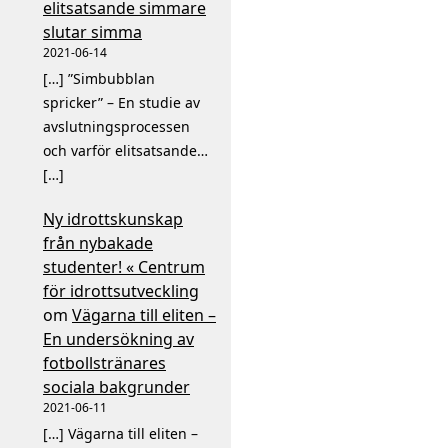
elitsatsande simmare
slutar simma
2021-06-14
[…] ”Simbubblan
spricker” – En studie av
avslutningsprocessen
och varför elitsatsande…
[…]
Ny idrottskunskap
från nybakade
studenter! « Centrum
för idrottsutveckling
om
Vägarna till eliten –
En undersökning av
fotbollstränares
sociala bakgrunder
2021-06-11
[…] Vägarna till eliten –