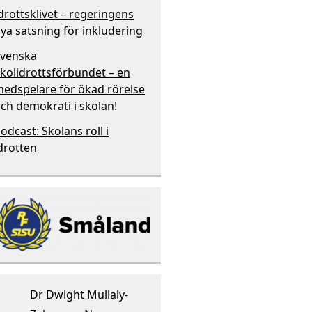
drottsklivet – regeringens
ya satsning för inkludering
venska
kolidrottsförbundet – en
edspelare för ökad rörelse
ch demokrati i skolan!
odcast: Skolans roll i
drotten
Dr Dwight Mullaly-