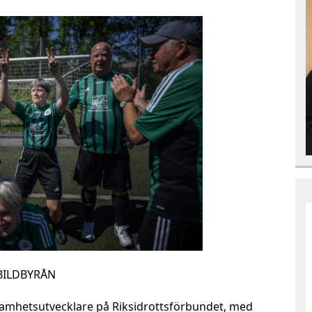
/ BILDBYRÅN
samhetsutvecklare på Riksidrottsförbundet, med