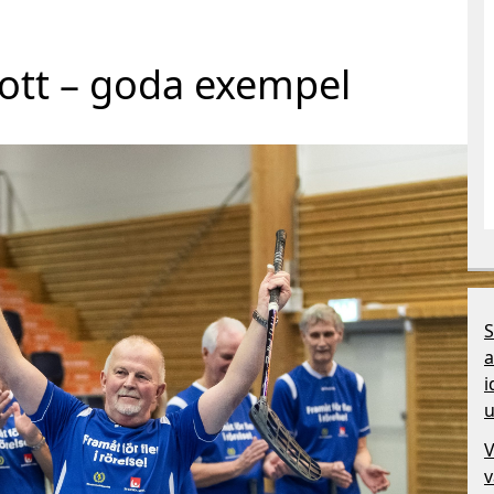
rott – goda exempel
S
a
i
u
V
v