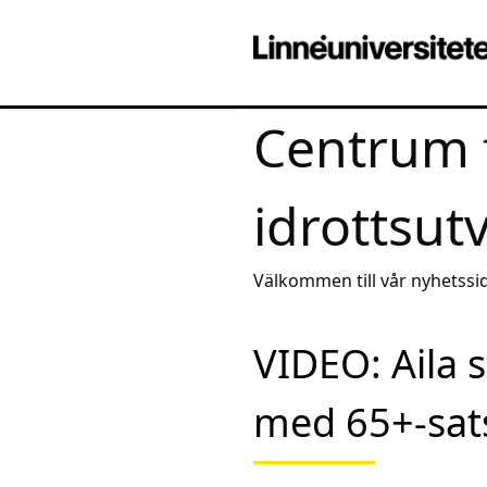
Centrum 
idrottsut
Välkommen till vår nyhetssid
av aktuell kunskap
VIDEO: Aila 
med 65+-sat