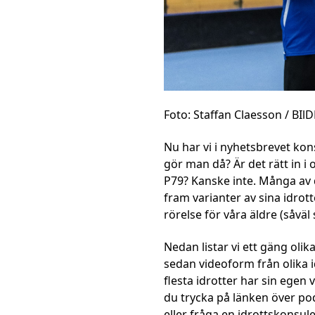
Foto: Staffan Claesson / BI
Nu har vi i nyhetsbrevet kons
gör man då? Är det rätt in i
P79? Kanske inte. Många av 
fram varianter av sina idrott
rörelse för våra äldre (såvä
Nedan listar vi ett gäng oli
sedan videoform från olika id
flesta idrotter har sin egen 
du trycka på länken över po
eller fråga en idrottskonsule