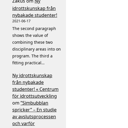
Zakus
om
Ny
idrottskunskap från
nybakade studenter!
2021-06-17
The second paragraph
shows the value of
combining these two
disciplinary areas into on
program. The third a
fitting practical…
Ny idrottskunskap
från nybakade
studenter! « Centrum
för idrottsutveckling
om
”Simbubblan
spricker” – En studie
av avslutsprocessen
och varför