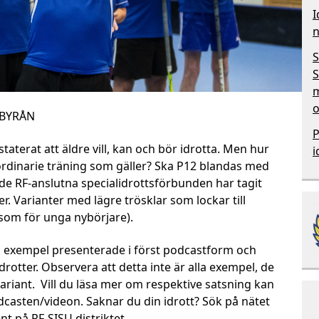
I
n
S
S
m
o
lDBYRÅN
P
taterat att äldre vill, kan och bör idrotta. Men hur
i
 ordinarie träning som gäller? Ska P12 blandas med
de RF-anslutna specialidrottsförbunden har tagit
er. Varianter med lägre trösklar som lockar till
l som för unga nybörjare).
ka exempel presenterade i först podcastform och
rotter. Observera att detta inte är alla exempel, de
variant. Vill du läsa mer om respektive satsning kan
dcasten/videon. Saknar du din idrott? Sök på nätet
nt på RF-SISU distriktet.