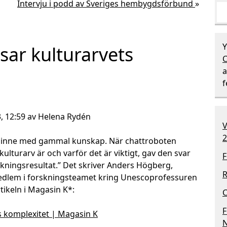
Intervju i podd av Sveriges hembygdsförbund
»
Y
ar kulturarvets
C
a
, 12:59 av Helena Rydén
V
2
er inne med gammal kunskap. När chattroboten
ulturarv är och varför det är viktigt, gav den svar
F
skningsresultat.” Det skriver Anders Högberg,
R
medlem i forskningsteamet kring Unescoprofessuren
rtikeln i Magasin K*:
C
F
s komplexitet | Magasin K
N