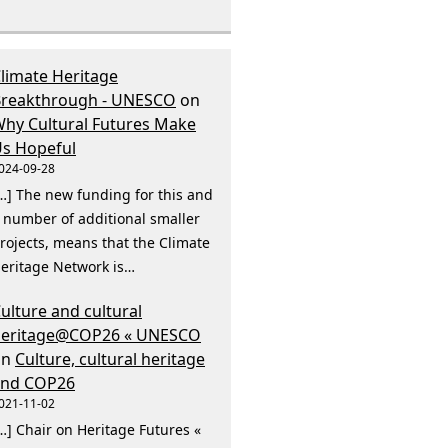
limate Heritage
reakthrough - UNESCO
on
hy Cultural Futures Make
s Hopeful
024-09-28
…] The new funding for this and
 number of additional smaller
rojects, means that the Climate
eritage Network is…
ulture and cultural
heritage@COP26 « UNESCO
on
Culture, cultural heritage
and COP26
021-11-02
…] Chair on Heritage Futures «