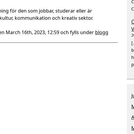
C
C
ning för den som jobbar, studerar eller är
kultur, kommunikation och kreativ sektor.
Ö
V
en March 16th, 2023, 12:59 och fylls under
blogg
2
[
b
h
p
J
M
A
M