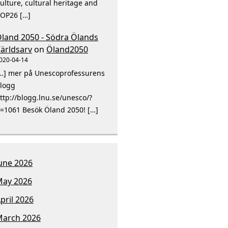
ulture, cultural heritage and
OP26 […]
land 2050 - Södra Ölands
ärldsarv
on
Öland2050
020-04-14
…] mer på Unescoprofessurens
logg
ttp://blogg.lnu.se/unesco/?
=1061 Besök Öland 2050! […]
une 2026
ay 2026
pril 2026
arch 2026