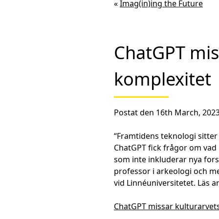
«
Imag(in)ing the Future
ChatGPT miss
komplexitet
Postat den 16th March, 2023
“Framtidens teknologi sitt
ChatGPT fick frågor om vad k
som inte inkluderar nya for
professor i arkeologi och 
vid Linnéuniversitetet. Läs a
ChatGPT missar kulturarvet