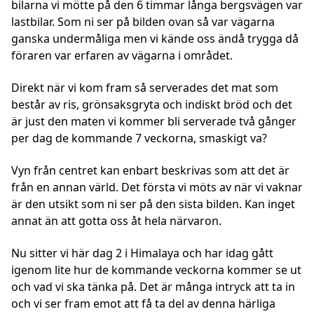
bilarna vi mötte på den 6 timmar långa bergsvägen var
lastbilar. Som ni ser på bilden ovan så var vägarna
ganska undermåliga men vi kände oss ändå trygga då
föraren var erfaren av vägarna i området.
Direkt när vi kom fram så serverades det mat som
består av ris, grönsaksgryta och indiskt bröd och det
är just den maten vi kommer bli serverade två gånger
per dag de kommande 7 veckorna, smaskigt va?
Vyn från centret kan enbart beskrivas som att det är
från en annan värld. Det första vi möts av när vi vaknar
är den utsikt som ni ser på den sista bilden. Kan inget
annat än att gotta oss åt hela närvaron.
Nu sitter vi här dag 2 i Himalaya och har idag gått
igenom lite hur de kommande veckorna kommer se ut
och vad vi ska tänka på. Det är många intryck att ta in
och vi ser fram emot att få ta del av denna härliga