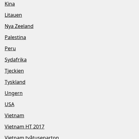
Kina
Litauen
Nya Zeeland
Palestina
Peru
Sydafrika
Tjeckien
Tyskland
Ungern
USA
Vietnam
Vietnam HT 2017
Vietnam tvåtusenarton