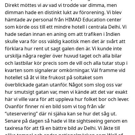
Direkt möttes vi av vad vi trodde var dimma, men
dimman hade en distinkt lukt av förorening. Vi blev
hämtade av personal från HIMAD Education center
som körde oss till ett mindre hotell i centrala Delhi. Vi
hade sedan innan en aning om att trafiken i Indien
skulle vara för oss väldig kaotisk men det är svårt att
förklara hur rent ut sagt galen den är. Vi kunde inte
urskilja några regler över huvud taget och alla bilar
och lastbilar kör precis som de vill och alla tutar stup i
kvarten som signalerar omkörningar. Väl framme vid
hotellet så åt vi lite frukost på soltaket som
överblickade gatan utanför. Något som slog oss var
hur smutsigt gatan var, men vi kände att det var exakt
här vi ville vara för att uppleva hur folket bor och lever.
Ovanför finner ni en bild som vi tog från vår
“uteservering” där ni själva kan se hur det såg ut.
Senare på dagen så hade vi lite sightseeing genom en
taxiresa för att få en bättre bild av Delhi. Vi åkte till