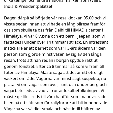
olika tempel och andra nationalmärken som Wall of
India & Presidentpalatset.
Dagen därpå så började vår resa klockan 05.00 och vi
visste sedan innan att vi hade en lång bilresa framför
oss som skulle ta oss från Delhi till HIMAD:s center i
Himalaya. Vi var 8 vuxna och ett barn i jeepen som vi
färdades i under över 14 timmar i sträck. En intressant
instickare är att barnet som var i 3-års åldern var den
person som gjorde minst väsen av sig av den långa
resan, trots att han redan i början spydde rakt ut
genom fönstret. Efter ca 8 timmar så kom vi fram till
foten av Himalaya. Måste säga att det är ett otroligt
vackert område. Vägarna var minst sagt suspekta, nu
pratar vi om vägar som över, runt och under berg och
vägarbete leds av vad vi tror är lokalbefolkningen. Vi
måste ge lite creds till vår chaufför som manövrerade
bilen på ett sätt som får rallyförare att bli imponerade.
Vägarna var väldigt smala och näst intill hälften av