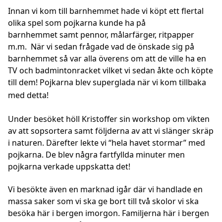
Innan vi kom till barnhemmet hade vi köpt ett flertal
olika spel som pojkarna kunde ha på
barnhemmet samt pennor, målarfärger, ritpapper
m.m. När vi sedan frågade vad de önskade sig på
barnhemmet så var alla överens om att de ville ha en
TV och badmintonracket vilket vi sedan åkte och köpte
till dem! Pojkarna blev superglada när vi kom tillbaka
med detta!
Under besöket höll Kristoffer sin workshop om vikten
av att sopsortera samt följderna av att vi slänger skräp
i naturen. Därefter lekte vi “hela havet stormar” med
pojkarna. De blev några fartfyllda minuter men
pojkarna verkade uppskatta det!
Vi besökte även en marknad igår där vi handlade en
massa saker som vi ska ge bort till två skolor vi ska
besöka här i bergen imorgon. Familjerna här i bergen