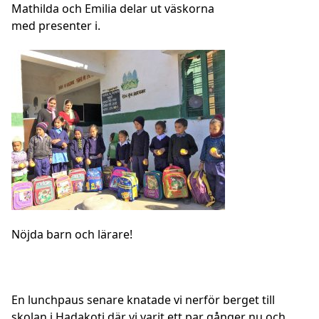
Mathilda och Emilia delar ut väskorna
med presenter i.
Nöjda barn och lärare!
En lunchpaus senare knatade vi nerför berget till
skolan i Hadakoti där vi varit ett par gånger nu och