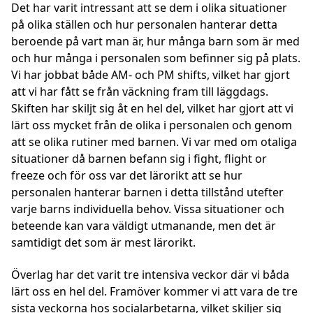
Det har varit intressant att se dem i olika situationer
på olika ställen och hur personalen hanterar detta
beroende på vart man är, hur många barn som är med
och hur många i personalen som befinner sig på plats.
Vi har jobbat både AM- och PM shifts, vilket har gjort
att vi har fått se från väckning fram till läggdags.
Skiften har skiljt sig åt en hel del, vilket har gjort att vi
lärt oss mycket från de olika i personalen och genom
att se olika rutiner med barnen. Vi var med om otaliga
situationer då barnen befann sig i fight, flight or
freeze och för oss var det lärorikt att se hur
personalen hanterar barnen i detta tillstånd utefter
varje barns individuella behov. Vissa situationer och
beteende kan vara väldigt utmanande, men det är
samtidigt det som är mest lärorikt.
Överlag har det varit tre intensiva veckor där vi båda
lärt oss en hel del. Framöver kommer vi att vara de tre
sista veckorna hos socialarbetarna, vilket skiljer sig