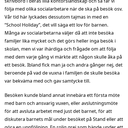
skrivbord i deras lilla kontorslandskap och så får vi
följa med olika socialarbetare när de ska på besök osv.
Vår tid här lyckades dessutom tajmas in med en
“School Holiday”, det vill säga ett lov för barnen.
Många av socialarbetarna väljer då att inte besöka
familjer lika mycket och det görs heller inga besök i
skolan, men vi var ihärdiga och frågade om att följa
med dem varje gång vi märkte att någon skulle åka på
ett besök. Ibland fick man ja och andra gånger nej, det
beroende på vad de vuxna i familjen de skulle besöka
var bekväma med och gav samtycke till.
Besöken kunde bland annat innebära ett första möte
med barn och ansvarig vuxen, eller avslutningsmöte
för att avsluta arbetet med just det barnet, för att
diskutera barnets mål under besöket på Stand eller att
göra en uppföljning. En rolig grej som hände under ett