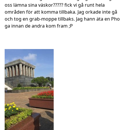
oss lämna sina väskor????? fick vi gå runt hela
områden för att komma tillbaka. Jag orkade inte gå
och tog en grab-moppe tillbaks. Jag hann äta en Pho
ga innan de andra kom fram ;P