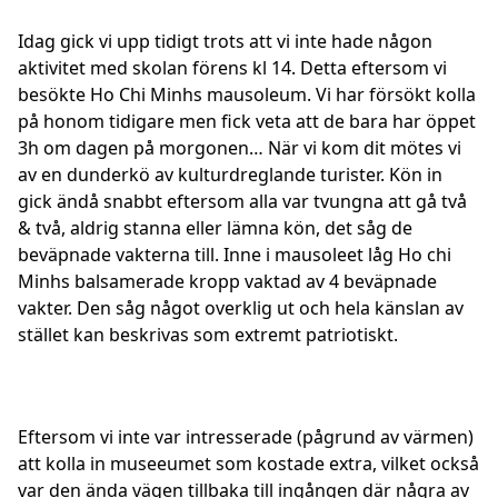
Idag gick vi upp tidigt trots att vi inte hade någon
aktivitet med skolan förens kl 14. Detta eftersom vi
besökte Ho Chi Minhs mausoleum. Vi har försökt kolla
på honom tidigare men fick veta att de bara har öppet
3h om dagen på morgonen… När vi kom dit mötes vi
av en dunderkö av kulturdreglande turister. Kön in
gick ändå snabbt eftersom alla var tvungna att gå två
& två, aldrig stanna eller lämna kön, det såg de
beväpnade vakterna till. Inne i mausoleet låg Ho chi
Minhs balsamerade kropp vaktad av 4 beväpnade
vakter. Den såg något overklig ut och hela känslan av
stället kan beskrivas som extremt patriotiskt.
Eftersom vi inte var intresserade (pågrund av värmen)
att kolla in museeumet som kostade extra, vilket också
var den ända vägen tillbaka till ingången där några av