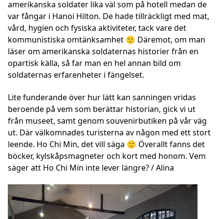
amerikanska soldater lika väl som på hotell medan de
var fångar i Hanoi Hilton. De hade tillräckligt med mat,
vård, hygien och fysiska aktiviteter, tack vare det
kommunistiska omtänksamhet 🙂 Däremot, om man
läser om amerikanska soldaternas historier från en
opartisk källa, så far man en hel annan bild om
soldaternas erfarenheter i fängelset.
Lite funderande över hur lätt kan sanningen vridas
beroende på vem som berättar historian, gick vi ut
från museet, samt genom souvenirbutiken på vår väg
ut. Där välkomnades turisterna av någon med ett stort
leende. Ho Chi Min, det vill säga 🙂 Överallt fanns det
böcker, kylskåpsmagneter och kort med honom. Vem
säger att Ho Chi Min inte lever längre? / Alina