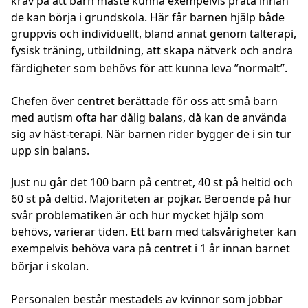
krav på att barn måste kunna exempelvis prata innan
de kan börja i grundskola. Här får barnen hjälp både
gruppvis och individuellt, bland annat genom talterapi,
fysisk träning, utbildning, att skapa nätverk och andra
färdigheter som behövs för att kunna leva ”normalt”.
Chefen över centret berättade för oss att små barn
med autism ofta har dålig balans, då kan de använda
sig av häst-terapi. När barnen rider bygger de i sin tur
upp sin balans.
Just nu går det 100 barn på centret, 40 st på heltid och
60 st på deltid. Majoriteten är pojkar. Beroende på hur
svår problematiken är och hur mycket hjälp som
behövs, varierar tiden. Ett barn med talsvårigheter kan
exempelvis behöva vara på centret i 1 år innan barnet
börjar i skolan.
Personalen består mestadels av kvinnor som jobbar