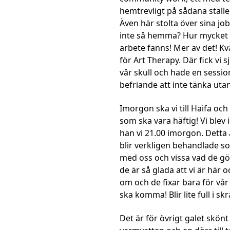
hemtrevligt på sådana ställen 
Även här stolta över sina job
inte så hemma? Hur mycket ro
arbete fanns! Mer av det! Kv
för Art Therapy. Där fick vi 
vår skull och hade en sessio
befriande att inte tänka uta
Imorgon ska vi till Haifa oc
som ska vara häftig! Vi blev 
han vi 21.00 imorgon. Detta ä
blir verkligen behandlade so
med oss och vissa vad de gör
de är så glada att vi är här o
om och de fixar bara för vår
ska komma! Blir lite full i sk
Det är för övrigt galet skön