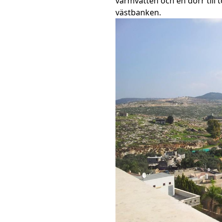
varmvatten och en dörr till t
västbanken.