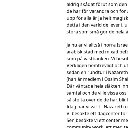
aldrig skådat förut som den 
de har för varandra och för
upp för alla är ja helt magiskt
detta i den värld de lever i
stora som små gör de hela ä
Ja nu är vi alltså i norra Is
arabisk stad med mixad befo
som på västbanken. Vi besök
Verkligen hemtrevligt och ut
sedan en rundtur i Nazareth
(han är medlem i Ossim Shal
Där väntade hela släkten inn
samtal och de ville vissa os
så stolta över de de har, blir
Idag har vi varit i Nazareth o
Vi besökte ett dagcenter för 
Sen besökte vi ett center med
community work, ett med ter