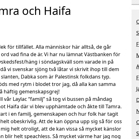
mra och Haifa
O
S
F
ek för tillfället. Alla människor här alltså, de går
 ord vad fina de är. Vi har nu lämnat Västbanken för
M
 avskedsfest/häng i söndagskväll som varade in på
A
å vi svenskar sjöng två låtar vi skrivit ihop till dem
 slanten, Dabka som är Palestinsk folkdans typ.
F
 föds med rytm i blodet tror jag, då alla kan samma
J
å häftig gemenskapsgrej!
ll vår Laylac “familj” så tog vi bussen på måndag
ot Haifa där vi blev upphämtade och åkte till Tamra.
art i en familj, gemenskapen och hur folk har tagit
r helt obeskrivlig. Att de kan öppna upp sig så för oss
O
mig helt otroligt, att de kan vissa så mycket känslor
S
n blir helt speachless. Så mycket värme har jag nog