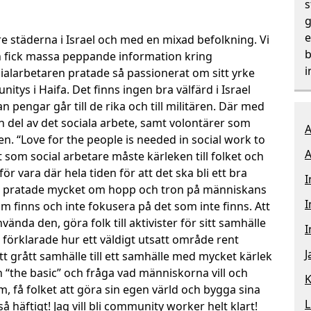
s
g
e
rre städerna i Israel och med en mixad befolkning. Vi
b
h fick massa peppande information kring
i
ialarbetaren pratade så passionerat om sitt yrke
itys i Haifa. Det finns ingen bra välfärd i Israel
n pengar går till de rika och till militären. Där med
n del av det sociala arbete, samt volontärer som
A
en. “Love for the people is needed in social work to
A
som social arbetare måste kärleken till folket och
ör vara där hela tiden för att det ska bli ett bra
I
an pratade mycket om hopp och tron på människans
I
om finns och inte fokusera på det som inte finns. Att
vända den, göra folk till aktivister för sitt samhälle
I
n förklarade hur ett väldigt utsatt område rent
J
t grått samhälle till ett samhälle med mycket kärlek
ån “the basic” och fråga vad människorna vill och
K
 få folket att göra sin egen värld och bygga sina
L
 häftigt! Jag vill bli community worker helt klart!