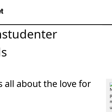
studenter
ds
s all about the love for
N
p
m
u