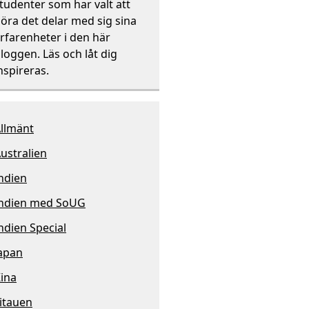
tudenter som har valt att
öra det delar med sig sina
rfarenheter i den här
loggen. Läs och låt dig
nspireras.
llmänt
ustralien
ndien
ndien med SoUG
ndien Special
apan
ina
itauen