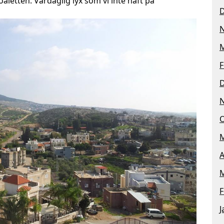
oaletten. Vardaglig lyx som vi inte haft på
M
F
O
M
A
M
F
J