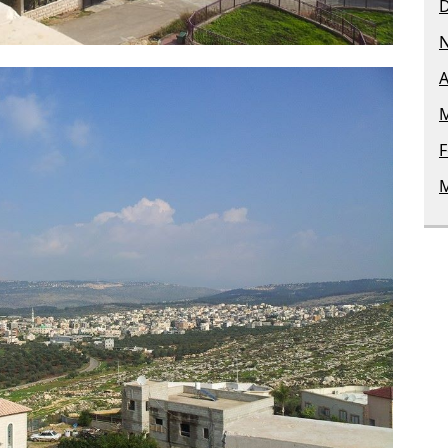
A
M
F
M