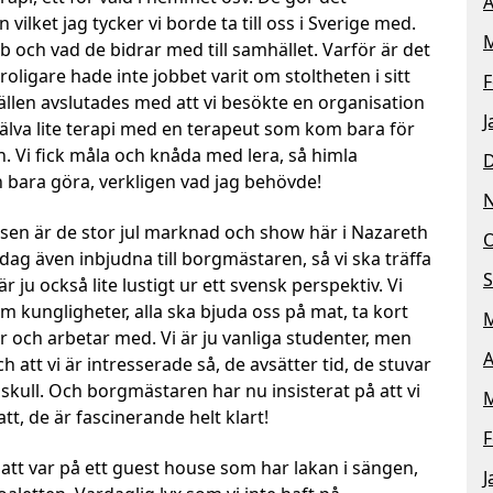
A
vilket jag tycker vi borde ta till oss i Sverige med.
M
b och vad de bidrar med till samhället. Varför är det
ligare hade inte jobbet varit om stoltheten i sitt
F
ällen avslutades med att vi besökte en organisation
J
själva lite terapi med en terapeut som kom bara för
n. Vi fick måla och knåda med lera, så himla
n bara göra, verkligen vad jag behövde!
h sen är de stor jul marknad och show här i Nazareth
O
idag även inbjudna till borgmästaren, så vi ska träffa
S
r ju också lite lustigt ur ett svensk perspektiv. Vi
m kungligheter, alla ska bjuda oss på mat, ta kort
M
 och arbetar med. Vi är ju vanliga studenter, men
A
ch att vi är intresserade så, de avsätter tid, de stuvar
 skull. Och borgmästaren har nu insisterat på att vi
M
ratt, de är fascinerande helt klart!
F
t att var på ett guest house som har lakan i sängen,
J