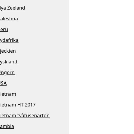
ya Zeeland
alestina
eru
ydafrika
jeckien
yskland
Ungern
USA
ietnam
ietnam HT 2017
ietnam tvåtusenarton
Zambia