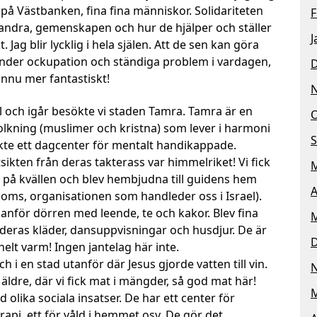
på Västbanken, fina fina människor. Solidariteten
F
 andra, gemenskapen och hur de hjälper och ställer
J
. Jag blir lycklig i hela själen. Att de sen kan göra
, under ockupation och ständiga problem i vardagen,
nnu mer fantastiskt!
rael och igår besökte vi staden Tamra. Tamra är en
O
lkning (muslimer och kristna) som lever i harmoni
S
te ett dagcenter för mentalt handikappade.
sikten från deras takterass var himmelriket! Vi fick
M
 på kvällen och blev hembjudna till guidens hem
A
oms, organisationen som handleder oss i Israel).
anför dörren med leende, te och kakor. Blev fina
M
s deras kläder, dansuppvisningar och husdjur. De är
 helt varm! Ingen jantelag här inte.
ch i en stad utanför där Jesus gjorde vatten till vin.
äldre, där vi fick mat i mängder, så god mat här!
M
 olika sociala insatser. De har ett center för
api, ett för våld i hemmet osv. De gör det