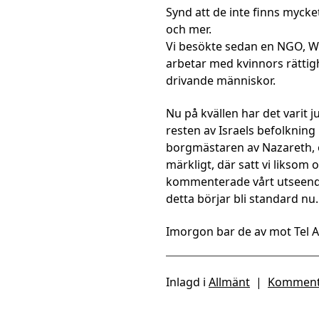
Synd att de inte finns myck
och mer.
Vi besökte sedan en NGO, 
arbetar med kvinnors rättighe
drivande människor.
Nu på kvällen har det varit 
resten av Israels befolknin
borgmästaren av Nazareth, 
märkligt, där satt vi liksom 
kommenterade vårt utseende f
detta börjar bli standard nu.
Imorgon bar de av mot Tel A
Inlagd i
Allmänt
|
Komment