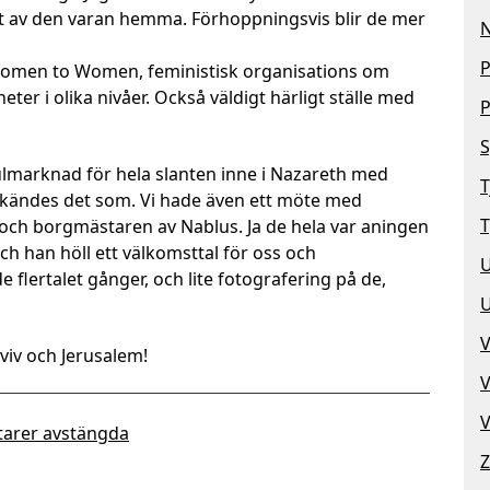
et av den varan hemma. Förhoppningsvis blir de mer
N
P
Women to Women, feministisk organisations om
ter i olika nivåer. Också väldigt härligt ställe med
P
S
julmarknad för hela slanten inne i Nazareth med
T
g kändes det som. Vi hade även ett möte med
T
och borgmästaren av Nablus. Ja de hela var aningen
och han höll ett välkomsttal för oss och
lertalet gånger, och lite fotografering på de,
V
viv och Jerusalem!
V
V
arer avstängda