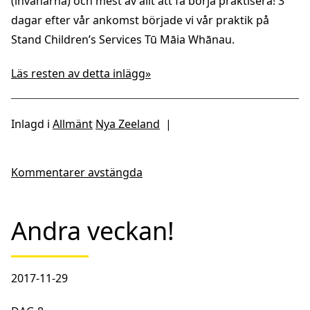
(invånarna) och mest av allt att få börja praktisera! 3
dagar efter vår ankomst började vi vår praktik på
Stand Children’s Services Tū Māia Whānau.
Läs resten av detta inlägg»
Inlagd i
Allmänt
Nya Zeeland
|
Kommentarer avstängda
Andra veckan!
2017-11-29